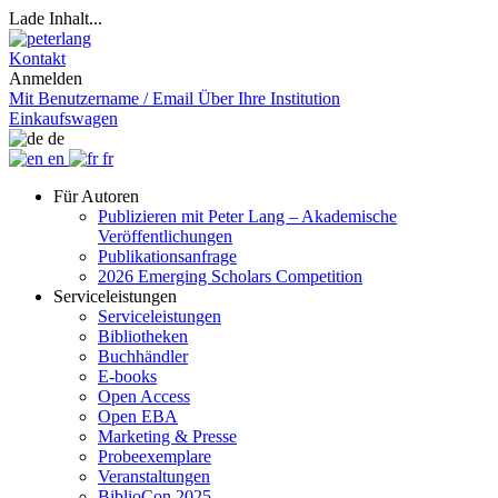
Lade Inhalt...
Kontakt
Anmelden
Mit Benutzername / Email
Über Ihre Institution
Einkaufswagen
de
en
fr
Für Autoren
Publizieren mit Peter Lang – Akademische
Veröffentlichungen
Publikationsanfrage
2026 Emerging Scholars Competition
Serviceleistungen
Serviceleistungen
Bibliotheken
Buchhändler
E-books
Open Access
Open EBA
Marketing & Presse
Probeexemplare
Veranstaltungen
BiblioCon 2025