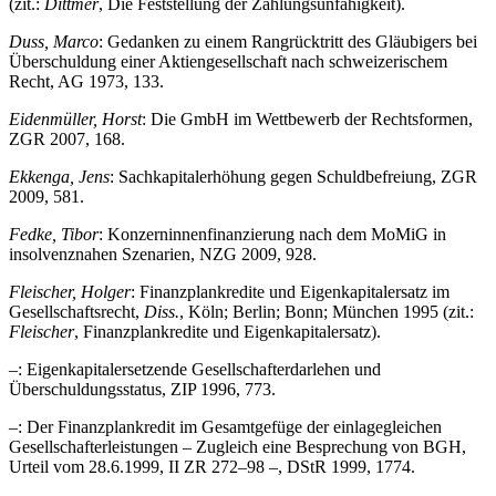
(zit.:
Dittmer
, Die Feststellung der Zahlungsunfähigkeit).
Duss, Marco
: Gedanken zu einem Rangrücktritt des Gläubigers bei
Überschuldung einer Aktiengesellschaft nach schweizerischem
Recht, AG 1973, 133.
Eidenmüller, Horst
: Die GmbH im Wettbewerb der Rechtsformen,
ZGR 2007, 168.
Ekkenga, Jens
: Sachkapitalerhöhung gegen Schuldbefreiung, ZGR
2009, 581.
Fedke, Tibor
: Konzerninnenfinanzierung nach dem MoMiG in
insolvenznahen Szenarien, NZG 2009, 928.
Fleischer, Holger
: Finanzplankredite und Eigenkapitalersatz im
Gesellschaftsrecht,
Diss.
, Köln; Berlin; Bonn; München 1995 (zit.:
Fleischer
, Finanzplankredite und Eigenkapitalersatz).
–: Eigenkapitalersetzende Gesellschafterdarlehen und
Überschuldungsstatus, ZIP 1996, 773.
–: Der Finanzplankredit im Gesamtgefüge der einlagegleichen
Gesellschafterleistungen – Zugleich eine Besprechung von BGH,
Urteil vom 28.6.1999, II ZR 272–98 –, DStR 1999, 1774.