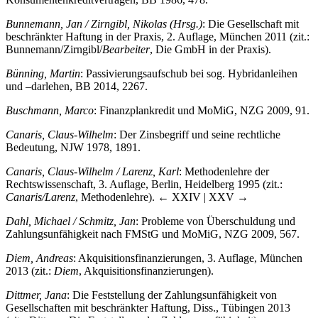
Bunnemann, Jan / Zirngibl, Nikolas (Hrsg.)
: Die Gesellschaft mit
beschränkter Haftung in der Praxis, 2. Auflage, München 2011 (zit.:
Bunnemann/Zirngibl/
Bearbeiter
, Die GmbH in der Praxis).
Bünning, Martin
: Passivierungsaufschub bei sog. Hybridanleihen
und –darlehen, BB 2014, 2267.
Buschmann, Marco
: Finanzplankredit und MoMiG, NZG 2009, 91.
Canaris, Claus-Wilhelm
: Der Zinsbegriff und seine rechtliche
Bedeutung, NJW 1978, 1891.
Canaris, Claus-Wilhelm / Larenz, Karl
: Methodenlehre der
Rechtswissenschaft, 3. Auflage, Berlin, Heidelberg 1995 (zit.:
Canaris/Larenz
, Methodenlehre).
← XXIV | XXV →
Dahl, Michael / Schmitz, Jan
: Probleme von Überschuldung und
Zahlungsunfähigkeit nach FMStG und MoMiG, NZG 2009, 567.
Diem, Andreas
: Akquisitionsfinanzierungen, 3. Auflage, München
2013 (zit.:
Diem
, Akquisitionsfinanzierungen).
Dittmer, Jana
: Die Feststellung der Zahlungsunfähigkeit von
Gesellschaften mit beschränkter Haftung, Diss., Tübingen 2013