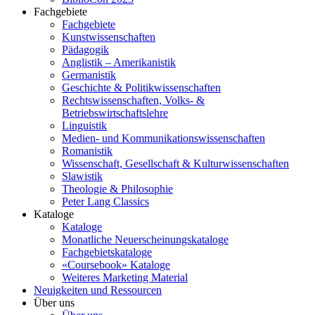
Fachgebiete
Fachgebiete
Kunstwissenschaften
Pädagogik
Anglistik – Amerikanistik
Germanistik
Geschichte & Politikwissenschaften
Rechtswissenschaften, Volks- &
Betriebswirtschaftslehre
Linguistik
Medien- und Kommunikationswissenschaften
Romanistik
Wissenschaft, Gesellschaft & Kulturwissenschaften
Slawistik
Theologie & Philosophie
Peter Lang Classics
Kataloge
Kataloge
Monatliche Neuerscheinungskataloge
Fachgebietskataloge
«Coursebook» Kataloge
Weiteres Marketing Material
Neuigkeiten und Ressourcen
Über uns