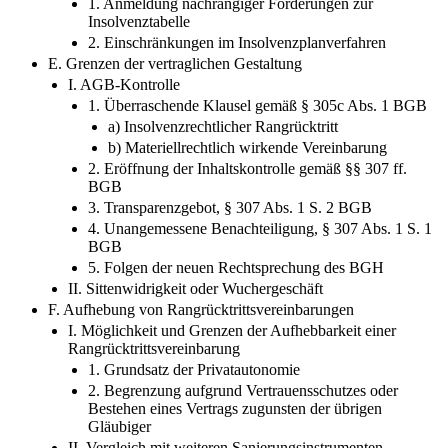
1. Anmeldung nachrangiger Forderungen zur
Insolvenztabelle
2. Einschränkungen im Insolvenzplanverfahren
E. Grenzen der vertraglichen Gestaltung
I. AGB-Kontrolle
1. Überraschende Klausel gemäß § 305c Abs. 1 BGB
a) Insolvenzrechtlicher Rangrücktritt
b) Materiellrechtlich wirkende Vereinbarung
2. Eröffnung der Inhaltskontrolle gemäß §§ 307 ff.
BGB
3. Transparenzgebot, § 307 Abs. 1 S. 2 BGB
4. Unangemessene Benachteiligung, § 307 Abs. 1 S. 1
BGB
5. Folgen der neuen Rechtsprechung des BGH
II. Sittenwidrigkeit oder Wuchergeschäft
F. Aufhebung von Rangrücktrittsvereinbarungen
I. Möglichkeit und Grenzen der Aufhebbarkeit einer
Rangrücktrittsvereinbarung
1. Grundsatz der Privatautonomie
2. Begrenzung aufgrund Vertrauensschutzes oder
Bestehen eines Vertrags zugunsten der übrigen
Gläubiger
II. Vergleich mit weiteren Sanierungsinstrumenten