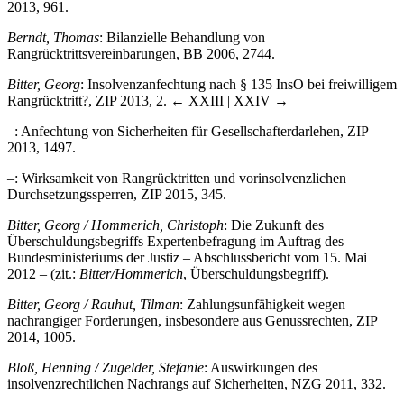
2013, 961.
Berndt, Thomas
: Bilanzielle Behandlung von
Rangrücktrittsvereinbarungen, BB 2006, 2744.
Bitter, Georg
: Insolvenzanfechtung nach § 135 InsO bei freiwilligem
Rangrücktritt?, ZIP 2013, 2.
← XXIII | XXIV →
–: Anfechtung von Sicherheiten für Gesellschafterdarlehen, ZIP
2013, 1497.
–: Wirksamkeit von Rangrücktritten und vorinsolvenzlichen
Durchsetzungssperren, ZIP 2015, 345.
Bitter, Georg / Hommerich, Christoph
: Die Zukunft des
Überschuldungsbegriffs Expertenbefragung im Auftrag des
Bundesministeriums der Justiz – Abschlussbericht vom 15. Mai
2012 – (zit.:
Bitter/Hommerich
, Überschuldungsbegriff).
Bitter, Georg / Rauhut, Tilman
: Zahlungsunfähigkeit wegen
nachrangiger Forderungen, insbesondere aus Genussrechten, ZIP
2014, 1005.
Bloß, Henning / Zugelder, Stefanie
: Auswirkungen des
insolvenzrechtlichen Nachrangs auf Sicherheiten, NZG 2011, 332.