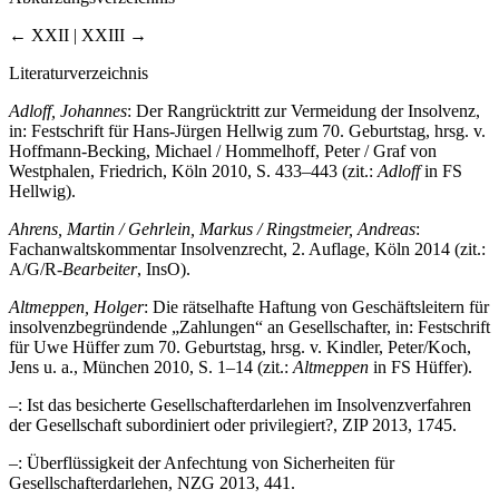
← XXII | XXIII →
Literaturverzeichnis
Adloff, Johannes
: Der Rangrücktritt zur Vermeidung der Insolvenz,
in: Festschrift für Hans-Jürgen Hellwig zum 70. Geburtstag, hrsg. v.
Hoffmann-Becking, Michael / Hommelhoff, Peter / Graf von
Westphalen, Friedrich, Köln 2010, S. 433–443 (zit.:
Adloff
in FS
Hellwig).
Ahrens, Martin / Gehrlein, Markus / Ringstmeier, Andreas
:
Fachanwaltskommentar Insolvenzrecht, 2. Auflage, Köln 2014 (zit.:
A/G/R-
Bearbeiter
, InsO).
Altmeppen, Holger
: Die rätselhafte Haftung von Geschäftsleitern für
insolvenzbegründende „Zahlungen“ an Gesellschafter, in: Festschrift
für Uwe Hüffer zum 70. Geburtstag, hrsg. v. Kindler, Peter/Koch,
Jens u. a., München 2010, S. 1–14 (zit.:
Altmeppen
in FS Hüffer).
–: Ist das besicherte Gesellschafterdarlehen im Insolvenzverfahren
der Gesellschaft subordiniert oder privilegiert?, ZIP 2013, 1745.
–: Überflüssigkeit der Anfechtung von Sicherheiten für
Gesellschafterdarlehen, NZG 2013, 441.