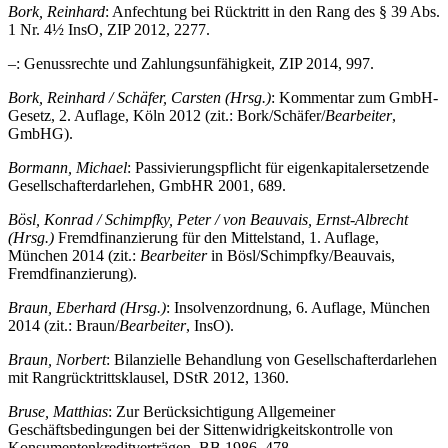
Bork, Reinhard
: Anfechtung bei Rücktritt in den Rang des § 39 Abs.
1 Nr. 4½ InsO, ZIP 2012, 2277.
–: Genussrechte und Zahlungsunfähigkeit, ZIP 2014, 997.
Bork, Reinhard / Schäfer, Carsten (Hrsg.)
: Kommentar zum GmbH-
Gesetz, 2. Auflage, Köln 2012 (zit.: Bork/Schäfer/
Bearbeiter
,
GmbHG).
Bormann, Michael
: Passivierungspflicht für eigenkapitalersetzende
Gesellschafterdarlehen, GmbHR 2001, 689.
Bösl, Konrad / Schimpfky, Peter / von Beauvais, Ernst-Albrecht
(Hrsg.)
Fremdfinanzierung für den Mittelstand, 1. Auflage,
München 2014 (zit.:
Bearbeiter
in Bösl/Schimpfky/Beauvais,
Fremdfinanzierung).
Braun, Eberhard (Hrsg.)
: Insolvenzordnung, 6. Auflage, München
2014 (zit.: Braun/
Bearbeiter
, InsO).
Braun, Norbert
: Bilanzielle Behandlung von Gesellschafterdarlehen
mit Rangrücktrittsklausel, DStR 2012, 1360.
Bruse, Matthias
: Zur Berücksichtigung Allgemeiner
Geschäftsbedingungen bei der Sittenwidrigkeitskontrolle von
Konsumentenkreditverträgen, BB 1986, 478.