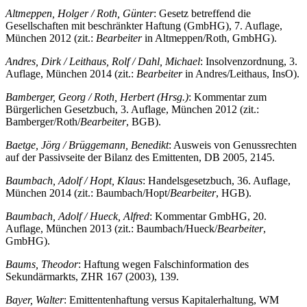
Altmeppen, Holger / Roth, Günter
: Gesetz betreffend die
Gesellschaften mit beschränkter Haftung (GmbHG), 7. Auflage,
München 2012 (zit.:
Bearbeiter
in Altmeppen/Roth, GmbHG).
Andres, Dirk / Leithaus, Rolf / Dahl, Michael
: Insolvenzordnung, 3.
Auflage, München 2014 (zit.:
Bearbeiter
in Andres/Leithaus, InsO).
Bamberger, Georg / Roth, Herbert (Hrsg.)
: Kommentar zum
Bürgerlichen Gesetzbuch, 3. Auflage, München 2012 (zit.:
Bamberger/Roth/
Bearbeiter
, BGB).
Baetge, Jörg / Brüggemann, Benedikt
: Ausweis von Genussrechten
auf der Passivseite der Bilanz des Emittenten, DB 2005, 2145.
Baumbach, Adolf / Hopt, Klaus
: Handelsgesetzbuch, 36. Auflage,
München 2014 (zit.: Baumbach/Hopt/
Bearbeiter
, HGB).
Baumbach, Adolf / Hueck, Alfred
: Kommentar GmbHG, 20.
Auflage, München 2013 (zit.: Baumbach/Hueck/
Bearbeiter
,
GmbHG).
Baums, Theodor
: Haftung wegen Falschinformation des
Sekundärmarkts, ZHR 167 (2003), 139.
Bayer, Walter
: Emittentenhaftung versus Kapitalerhaltung, WM