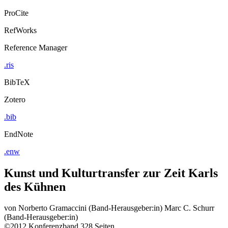
ProCite
RefWorks
Reference Manager
.ris
BibTeX
Zotero
.bib
EndNote
.enw
Kunst und Kulturtransfer zur Zeit Karls
des Kühnen
von
Norberto Gramaccini (Band-Herausgeber:in)
Marc C. Schurr
(Band-Herausgeber:in)
©2012
Konferenzband
328 Seiten