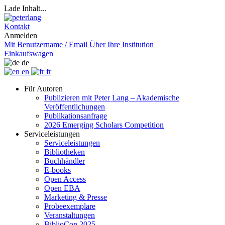
Lade Inhalt...
Kontakt
Anmelden
Mit Benutzername / Email
Über Ihre Institution
Einkaufswagen
de
en
fr
Für Autoren
Publizieren mit Peter Lang – Akademische
Veröffentlichungen
Publikationsanfrage
2026 Emerging Scholars Competition
Serviceleistungen
Serviceleistungen
Bibliotheken
Buchhändler
E-books
Open Access
Open EBA
Marketing & Presse
Probeexemplare
Veranstaltungen
BiblioCon 2025