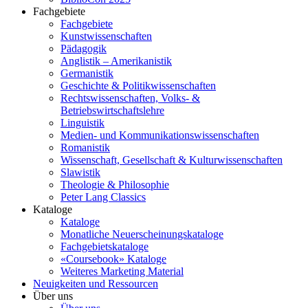
Fachgebiete
Fachgebiete
Kunstwissenschaften
Pädagogik
Anglistik – Amerikanistik
Germanistik
Geschichte & Politikwissenschaften
Rechtswissenschaften, Volks- &
Betriebswirtschaftslehre
Linguistik
Medien- und Kommunikationswissenschaften
Romanistik
Wissenschaft, Gesellschaft & Kulturwissenschaften
Slawistik
Theologie & Philosophie
Peter Lang Classics
Kataloge
Kataloge
Monatliche Neuerscheinungskataloge
Fachgebietskataloge
«Coursebook» Kataloge
Weiteres Marketing Material
Neuigkeiten und Ressourcen
Über uns