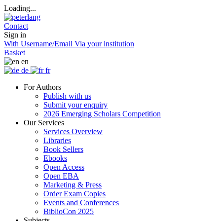
Loading...
Contact
Sign in
With Username/Email
Via your institution
Basket
en
de
fr
For Authors
Publish with us
Submit your enquiry
2026 Emerging Scholars Competition
Our Services
Services Overview
Libraries
Book Sellers
Ebooks
Open Access
Open EBA
Marketing & Press
Order Exam Copies
Events and Conferences
BiblioCon 2025
Subjects