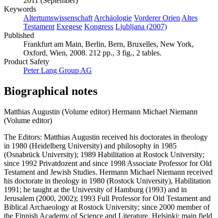
2011 (September)
Keywords
Altertumswissenschaft
Archäologie
Vorderer Orien
Altes
Testament
Exegese
Kongress
Ljubljana (2007)
Published
Frankfurt am Main, Berlin, Bern, Bruxelles, New York,
Oxford, Wien, 2008. 212 pp., 3 fig., 2 tables.
Product Safety
Peter Lang Group AG
Biographical notes
Matthias Augustin (Volume editor)
Hermann Michael Niemann
(Volume editor)
The Editors: Matthias Augustin received his doctorates in theology
in 1980 (Heidelberg University) and philosophy in 1985
(Osnabrück University); 1989 Habilitation at Rostock University;
since 1992 Privatdozent and since 1998 Associate Professor for Old
Testament and Jewish Studies. Hermann Michael Niemann received
his doctorate in theology in 1980 (Rostock University), Habilitation
1991; he taught at the University of Hamburg (1993) and in
Jerusalem (2000, 2002); 1993 Full Professor for Old Testament and
Biblical Archaeology at Rostock University; since 2000 member of
the Finnish Academy of Science and Literature, Helsinki; main field