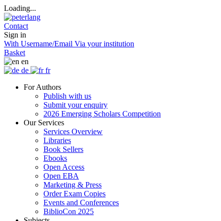
Loading...
Contact
Sign in
With Username/Email
Via your institution
Basket
en
de
fr
For Authors
Publish with us
Submit your enquiry
2026 Emerging Scholars Competition
Our Services
Services Overview
Libraries
Book Sellers
Ebooks
Open Access
Open EBA
Marketing & Press
Order Exam Copies
Events and Conferences
BiblioCon 2025
Subjects