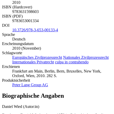
2010
ISBN (Hardcover)
9783631598603
ISBN (PDF)
9783653001334
DOI
10.3726/978-3-653-00133-4
Sprache
Deutsch
Erscheinungsdatum
2010 (November)
Schlagworte
Europäisches Zivilprozessrecht
Nationales Zivilprozessrecht
Internationales Privatrecht
culpa in contrahendo
Erschienen
Frankfurt am Main, Berlin, Bern, Bruxelles, New York,
Oxford, Wien, 2010. 282 S.
Produktsicherheit
Peter Lang Group AG
Biographische Angaben
Daniel Wied (Autor:in)