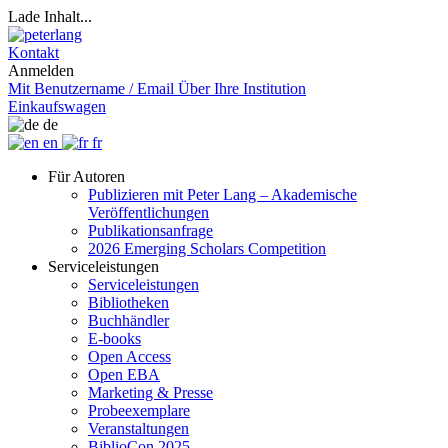
Lade Inhalt...
Kontakt
Anmelden
Mit Benutzername / Email
Über Ihre Institution
Einkaufswagen
de
en
fr
Für Autoren
Publizieren mit Peter Lang – Akademische
Veröffentlichungen
Publikationsanfrage
2026 Emerging Scholars Competition
Serviceleistungen
Serviceleistungen
Bibliotheken
Buchhändler
E-books
Open Access
Open EBA
Marketing & Presse
Probeexemplare
Veranstaltungen
BiblioCon 2025