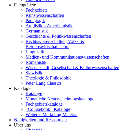
Fachgebiete
Fachgebiete
Kunstwissenschaften
Pädagogik
Anglistik – Amerikanistik
Germanistik
Geschichte & Politikwissenschaften
Rechtswissenschaften, Volks- &
Betriebswirtschaftslehre
Linguistik
Medien- und Kommunikationswissenschaften
Romanistik
Wissenschaft, Gesellschaft & Kulturwissenschaften
Slawistik
Theologie & Philosophie
Peter Lang Classics
Kataloge
Kataloge
Monatliche Neuerscheinungskataloge
Fachgebietskataloge
«Coursebook» Kataloge
Weiteres Marketing Material
Neuigkeiten und Ressourcen
Über uns