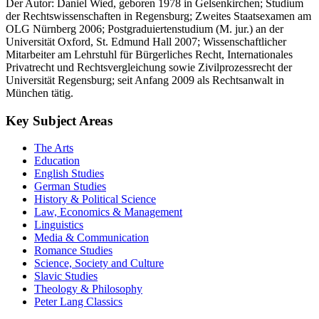
Der Autor: Daniel Wied, geboren 1978 in Gelsenkirchen; Studium
der Rechtswissenschaften in Regensburg; Zweites Staatsexamen am
OLG Nürnberg 2006; Postgraduiertenstudium (M. jur.) an der
Universität Oxford, St. Edmund Hall 2007; Wissenschaftlicher
Mitarbeiter am Lehrstuhl für Bürgerliches Recht, Internationales
Privatrecht und Rechtsvergleichung sowie Zivilprozessrecht der
Universität Regensburg; seit Anfang 2009 als Rechtsanwalt in
München tätig.
Key Subject Areas
The Arts
Education
English Studies
German Studies
History & Political Science
Law, Economics & Management
Linguistics
Media & Communication
Romance Studies
Science, Society and Culture
Slavic Studies
Theology & Philosophy
Peter Lang Classics