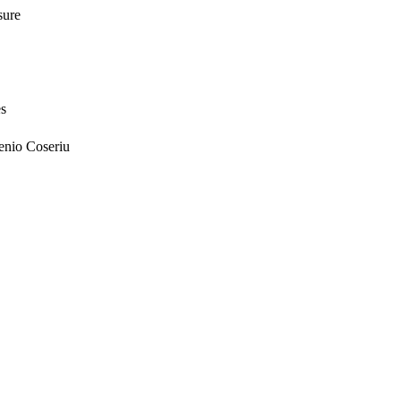
sure
es
enio Coseriu