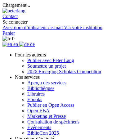
Chargement...
Contact
Se connecter
Avec nom d’utilisateur / e-mail
Via votre institution
Panier
fr
en
de
Pour les auteurs
Publier avec Peter Lang
Soumettre un projet
2026 Emerging Scholars Competition
Nos services
Aperçu des services
Bibliothèques
Libraires
Ebooks
Publier en Open Access
Open EBA
Marketing et Presse
Consultation de spécimens
Événements
BiblioCon 2025
Domaines d’activité