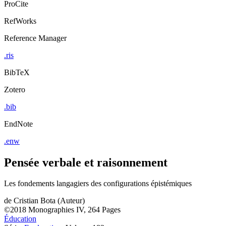
ProCite
RefWorks
Reference Manager
.ris
BibTeX
Zotero
.bib
EndNote
.enw
Pensée verbale et raisonnement
Les fondements langagiers des configurations épistémiques
de
Cristian Bota (Auteur)
©2018
Monographies
IV, 264 Pages
Éducation