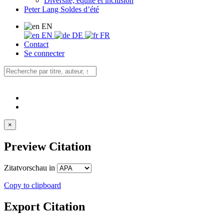
Diversité, équité et inclusion
Peter Lang Soldes d’été
EN
EN
DE
FR
Contact
Se connecter
×
Preview Citation
Zitatvorschau in
Copy to clipboard
Export Citation