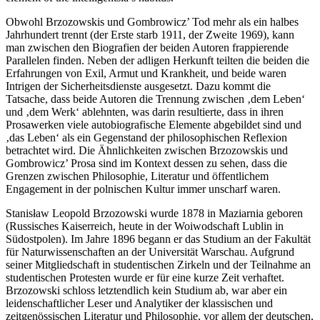
Obwohl Brzozowskis und Gombrowicz’ Tod mehr als ein halbes
Jahrhundert trennt (der Erste starb 1911, der Zweite 1969), kann
man zwischen den Biografien der beiden Autoren frappierende
Parallelen finden. Neben der adligen Herkunft teilten die beiden die
Erfahrungen von Exil, Armut und Krankheit, und beide waren
Intrigen der Sicherheitsdienste ausgesetzt. Dazu kommt die
Tatsache, dass beide Autoren die Trennung zwischen ‚dem Leben‘
und ‚dem Werk‘ ablehnten, was darin resultierte, dass in ihren
Prosawerken viele autobiografische Elemente abgebildet sind und
‚das Leben‘ als ein Gegenstand der philosophischen Reflexion
betrachtet wird. Die Ähnlichkeiten zwischen Brzozowskis und
Gombrowicz’ Prosa sind im Kontext dessen zu sehen, dass die
Grenzen zwischen Philosophie, Literatur und öffentlichem
Engagement in der polnischen Kultur immer unscharf waren.
Stanisław Leopold Brzozowski wurde 1878 in Maziarnia geboren
(Russisches Kaiserreich, heute in der Woiwodschaft Lublin in
Südostpolen). Im Jahre 1896 begann er das Studium an der Fakultät
für Naturwissenschaften an der Universität Warschau. Aufgrund
seiner Mitgliedschaft in studentischen Zirkeln und der Teilnahme an
studentischen Protesten wurde er für eine kurze Zeit verhaftet.
Brzozowski schloss letztendlich kein Studium ab, war aber ein
leidenschaftlicher Leser und Analytiker der klassischen und
zeitgenössischen Literatur und Philosophie, vor allem der deutschen,