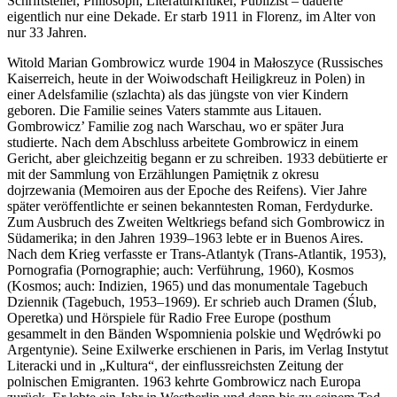
Schriftsteller, Philosoph, Literaturkritiker, Publizist – dauerte
eigentlich nur eine Dekade. Er starb 1911 in Florenz, im Alter von
nur 33 Jahren.
Witold Marian Gombrowicz wurde 1904 in Małoszyce (Russisches
Kaiserreich, heute in der Woiwodschaft Heiligkreuz in Polen) in
einer Adelsfamilie (
szlachta
) als das jüngste von vier Kindern
geboren. Die Familie seines Vaters stammte aus Litauen.
Gombrowicz’ Familie zog nach Warschau, wo er später Jura
studierte. Nach dem Abschluss arbeitete Gombrowicz in einem
Gericht, aber gleichzeitig begann er zu schreiben. 1933 debütierte er
mit der Sammlung von Erzählungen
Pamiętnik z okresu
dojrzewania
(
Memoiren aus der Epoche des Reifens
). Vier Jahre
später veröffentlichte er seinen bekanntesten Roman,
Ferdydurke
.
Zum Ausbruch des Zweiten Weltkriegs befand sich Gombrowicz in
Südamerika; in den Jahren 1939–1963 lebte er in Buenos Aires.
Nach dem Krieg verfasste er
Trans-Atlantyk
(
Trans-Atlantik
, 1953),
Pornografia
(
Pornographie
; auch:
Verführung
, 1960),
Kosmos
(
Kosmos
; auch:
Indizien
, 1965) und das monumentale Tagebuch
Dziennik
(
Tagebuch
, 1953–1969). Er schrieb auch Dramen (
Ślub
,
Operetka
) und Hörspiele für Radio Free Europe (posthum
gesammelt in den Bänden
Wspomnienia polskie
und
Wędrówki po
Argentynie
). Seine Exilwerke erschienen in Paris, im Verlag Instytut
Literacki und in „Kultura“, der einflussreichsten Zeitung der
polnischen Emigranten. 1963 kehrte Gombrowicz nach Europa