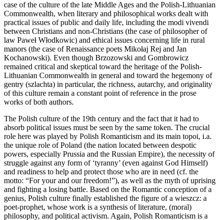
case of the culture of the late Middle Ages and the Polish-Lithuanian
Commonwealth, when literary and philosophical works dealt with
practical issues of public and daily life, including the
modi vivendi
between Christians and non-Christians (the case of philosopher of
law Paweł Włodkowic) and ethical issues concerning life in rural
manors (the case of Renaissance poets Mikołaj Rej and Jan
Kochanowski). Even though Brzozowski and Gombrowicz
remained critical and skeptical toward the heritage of the Polish-
Lithuanian Commonwealth in general and toward the hegemony of
gentry (
szlachta
) in particular, the richness, autarchy, and originality
of this culture remain a constant point of reference in the prose
works of both authors.
The Polish culture of the 19th century and the fact that it had to
absorb political issues must be seen by the same token. The crucial
role here was played by Polish Romanticism and its main topoi, i.a.
the unique role of Poland (the nation located between despotic
powers, especially Prussia and the Russian Empire), the necessity of
struggle against any form of ‘tyranny’ (even against God Himself)
and readiness to help and protect those who are in need (cf. the
motto: “For your and our freedom!”), as well as the myth of uprising
and fighting a losing battle. Based on the Romantic conception of a
genius, Polish culture finally established the figure of a
wieszcz
: a
poet-prophet, whose work is a synthesis of literature, (moral)
philosophy, and political activism. Again, Polish Romanticism is a