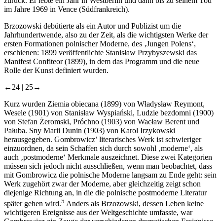
zurück. Er lebte ein Jahr in Westberlin und dann bis zu seinem Tod
im Jahre 1969 in Vence (Südfrankreich).
Brzozowski debütierte als ein Autor und Publizist um die
Jahrhundertwende, also zu der Zeit, als die wichtigsten Werke der
ersten Formationen polnischer Moderne, des ‚Jungen Polens‘,
erschienen: 1899 veröffentlichte Stanisław Przybyszewski das
Manifest
Confiteor
(1899), in dem das Programm und die neue
Rolle der Kunst definiert wurden.
←24 |
25→
Kurz wurden
Ziemia obiecana
(1899) von Władysław Reymont,
Wesele
(1901) von Stanisław Wyspiański,
Ludzie bezdomni
(1900)
von Stefan Żeromski,
Próchno
(1903) von Wacław Berent und
Pałuba. Sny Marii Dunin
(1903) von Karol Irzykowski
herausgegeben. Gombrowicz’ literarisches Werk ist schwieriger
einzuordnen, da sein Schaffen sich durch sowohl ‚moderne‘, als
auch ‚postmoderne‘ Merkmale auszeichnet. Diese zwei Kategorien
müssen sich jedoch nicht ausschließen, wenn man beobachtet, dass
mit Gombrowicz die polnische Moderne langsam zu Ende geht: sein
Werk zugehört zwar der Moderne, aber gleichzeitig zeigt schon
diejenige Richtung an, in die die polnische postmoderne Literatur
5
später gehen wird.
Anders als Brzozowski, dessen Leben keine
wichtigeren Ereignisse aus der Weltgeschichte umfasste, war