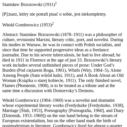
1
Stanisław Brzozowski (1911)
[P];isarz, który nie potrafi pisać o sobie, jest niekompletny.
2
Witold Gombrowicz (1953)
Abstract:
Stanisław Brzozowski (1878–1911) was a philosopher of
culture, revisionist Marxist, literary critic, poet, and novelist. During
his studies in Warsaw, he was in contact with Polish socialists, and
since that time he supported progressive ideas as a freelance
journalist. Due to his severe tuberculosis, he had to live abroad; he
died in 1911 in Florence at the age of just 33. Brzozowski’s literary
work includes several unfinished pieces of prose:
Under God’s
Burden
(
Pod ciężarem Boga,
1901),
Whirls
(
Wiry,
1904–5),
Alone
Among People
(
Sam wśród ludzi,
1911), and
A Book About an Old
Woman
(
Książka o starej kobiecie
, 1911). The only finished novel,
Flames
(
Płomienie,
1908), is to be treated as a tribute and at the
same time a discussion with Dostoevsky’s
Demons
.
Witold Gombrowicz (1904–1969) was a novelist and dramatist
whose experimental literary works (
Ferdydurke
[
Ferdydurke
, 1938],
Marriage
[
Ślub
, 1953],
Pornography
[
Pornografia,
1960], and
Diary
[
Dziennik,
1953–1969]) on the one hand belong to the stream of
European existentialism, but on the other hand mark the birth of
postmodernism in literature. Gombrowicz lived for almost a quarter