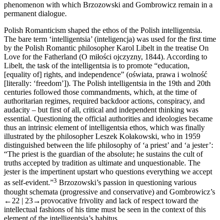
phenomenon with which Brzozowski and Gombrowicz remain in a
permanent dialogue.
Polish Romanticism shaped the ethos of the Polish intelligentsia.
The bare term ‘intelligentsia’ (
inteligencja
) was used for the first time
by the Polish Romantic philosopher Karol Libelt in the treatise
On
Love for the Fatherland
(
O miłości ojczyzny,
1844). According to
Libelt, the task of the intelligentsia is to promote “education,
[equality of] rights, and independence” (
oświata, prawa i wolność
[literally: ‘freedom’]). The Polish intelligentsia in the 19
th
and 20
th
centuries followed those commandments, which, at the time of
authoritarian regimes, required backdoor actions, conspiracy, and
audacity – but first of all, critical and independent thinking was
essential. Questioning the official authorities and ideologies became
thus an intrinsic element of intelligentsia ethos, which was finally
illustrated by the philosopher Leszek Kołakowski, who in 1959
distinguished between the life philosophy of ‘a priest’ and ‘a jester’:
“The priest is the guardian of the absolute; he sustains the cult of
truths accepted by tradition as ultimate and unquestionable. The
jester is the impertinent upstart who questions everything we accept
3
as self-evident.”
Brzozowski’s passion in questioning various
thought schemata (progressive and conservative) and Gombrowicz’s
←22 |
23→
provocative frivolity and lack of respect toward the
intellectual fashions of his time must be seen in the context of this
element of the intelligentsia’s habitus.