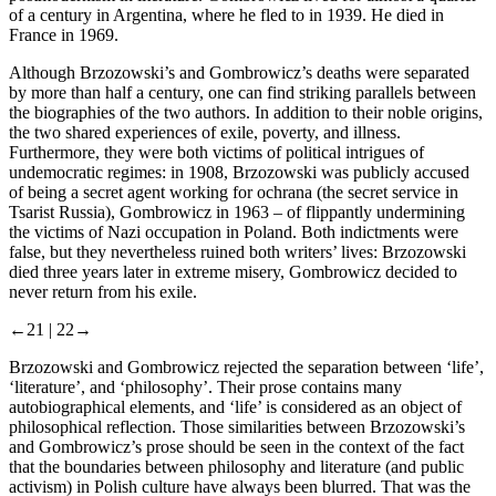
of a century in Argentina, where he fled to in 1939. He died in
France in 1969.
Although Brzozowski’s and Gombrowicz’s deaths were separated
by more than half a century, one can find striking parallels between
the biographies of the two authors. In addition to their noble origins,
the two shared experiences of exile, poverty, and illness.
Furthermore, they were both victims of political intrigues of
undemocratic regimes: in 1908, Brzozowski was publicly accused
of being a secret agent working for
ochrana
(the secret service in
Tsarist Russia), Gombrowicz in 1963 – of flippantly undermining
the victims of Nazi occupation in Poland. Both indictments were
false, but they nevertheless ruined both writers’ lives: Brzozowski
died three years later in extreme misery, Gombrowicz decided to
never return from his exile.
←21 |
22→
Brzozowski and Gombrowicz rejected the separation between ‘life’,
‘literature’, and ‘philosophy’. Their prose contains many
autobiographical elements, and ‘life’ is considered as an object of
philosophical reflection. Those similarities between Brzozowski’s
and Gombrowicz’s prose should be seen in the context of the fact
that the boundaries between philosophy and literature (and public
activism) in Polish culture have always been blurred. That was the