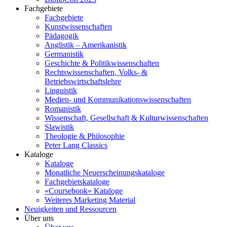
Fachgebiete
Fachgebiete
Kunstwissenschaften
Pädagogik
Anglistik – Amerikanistik
Germanistik
Geschichte & Politikwissenschaften
Rechtswissenschaften, Volks- &
Betriebswirtschaftslehre
Linguistik
Medien- und Kommunikationswissenschaften
Romanistik
Wissenschaft, Gesellschaft & Kulturwissenschaften
Slawistik
Theologie & Philosophie
Peter Lang Classics
Kataloge
Kataloge
Monatliche Neuerscheinungskataloge
Fachgebietskataloge
«Coursebook» Kataloge
Weiteres Marketing Material
Neuigkeiten und Ressourcen
Über uns