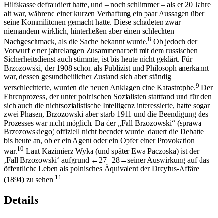
Hilfskasse defraudiert hatte, und – noch schlimmer – als er 20 Jahre
alt war, während einer kurzen Verhaftung ein paar Aussagen über
seine Kommilitonen gemacht hatte. Diese schadeten zwar
niemandem wirklich, hinterließen aber einen schlechten
8
Nachgeschmack, als die Sache bekannt wurde.
Ob jedoch der
Vorwurf einer jahrelangen Zusammenarbeit mit dem russischen
Sicherheitsdienst auch stimmte, ist bis heute nicht geklärt. Für
Brzozowski, der 1908 schon als Publizist und Philosoph anerkannt
war, dessen gesundheitlicher Zustand sich aber ständig
9
verschlechterte, wurden die neuen Anklagen eine Katastrophe.
Der
Ehrenprozess, der unter polnischen Sozialisten stattfand und für den
sich auch die nichtsozialistische Intelligenz interessierte, hatte sogar
zwei Phasen, Brzozowski aber starb 1911 und die Beendigung des
Prozesses war nicht möglich. Da der „Fall Brzozowski“ (
sprawa
Brzozowskiego
) offiziell nicht beendet wurde, dauert die Debatte
bis heute an, ob er ein Agent oder ein Opfer einer Provokation
10
war.
Laut Kazimierz Wyka (und später Ewa Paczoska) ist der
‚Fall Brzozowski‘ aufgrund
←27 |
28→
seiner Auswirkung auf das
öffentliche Leben als polnisches Äquivalent der Dreyfus-Affäre
11
(1894) zu sehen.
Details