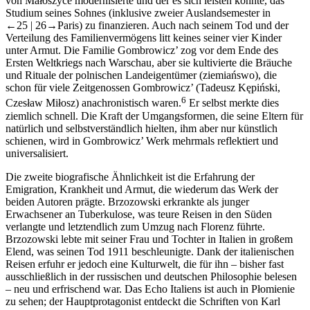
von Małoszyce modernisierte und der es sich leisten konnte, das
Studium seines Sohnes (inklusive zweier Auslandsemester in
←25 |
26→
Paris) zu finanzieren. Auch nach seinem Tod und der
Verteilung des Familienvermögens litt keines seiner vier Kinder
unter Armut. Die Familie Gombrowicz’ zog vor dem Ende des
Ersten Weltkriegs nach Warschau, aber sie kultivierte die Bräuche
und Rituale der polnischen Landeigentümer (
ziemiańswo
), die
schon für viele Zeitgenossen Gombrowicz’ (Tadeusz Kępiński,
6
Czesław Miłosz) anachronistisch waren.
Er selbst merkte dies
ziemlich schnell. Die Kraft der Umgangsformen, die seine Eltern für
natürlich und selbstverständlich hielten, ihm aber nur künstlich
schienen, wird in Gombrowicz’ Werk mehrmals reflektiert und
universalisiert.
Die zweite biografische Ähnlichkeit ist die Erfahrung der
Emigration, Krankheit und Armut, die wiederum das Werk der
beiden Autoren prägte. Brzozowski erkrankte als junger
Erwachsener an Tuberkulose, was teure Reisen in den Süden
verlangte und letztendlich zum Umzug nach Florenz führte.
Brzozowski lebte mit seiner Frau und Tochter in Italien in großem
Elend, was seinen Tod 1911 beschleunigte. Dank der italienischen
Reisen erfuhr er jedoch eine Kulturwelt, die für ihn – bisher fast
ausschließlich in der russischen und deutschen Philosophie belesen
– neu und erfrischend war. Das Echo Italiens ist auch in
Płomienie
zu sehen; der Hauptprotagonist entdeckt die Schriften von Karl