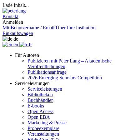
Lade Inhalt...
Kontakt
Anmelden
Mit Benutzername / Email
Über Ihre Institution
Einkaufswagen
de
en
fr
Für Autoren
Publizieren mit Peter Lang – Akademische
Veröffentlichungen
Publikationsanfrage
2026 Emerging Scholars Competition
Serviceleistungen
Serviceleistungen
Bibliotheken
Buchhändler
E-books
Open Access
Open EBA
Marketing & Presse
Probeexemplare
Veranstaltungen
BiblioCon 2025