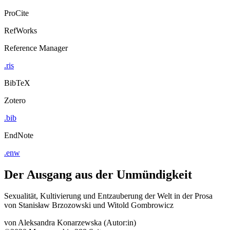
ProCite
RefWorks
Reference Manager
.ris
BibTeX
Zotero
.bib
EndNote
.enw
Der Ausgang aus der Unmündigkeit
Sexualität, Kultivierung und Entzauberung der Welt in der Prosa
von Stanisław Brzozowski und Witold Gombrowicz
von
Aleksandra Konarzewska (Autor:in)