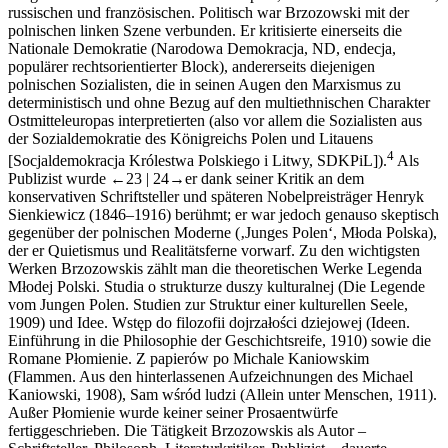
russischen und französischen. Politisch war Brzozowski mit der
polnischen linken Szene verbunden. Er kritisierte einerseits die
Nationale Demokratie (
Narodowa Demokracja
, ND,
endecja
,
populärer rechtsorientierter Block), andererseits diejenigen
polnischen Sozialisten, die in seinen Augen den Marxismus zu
deterministisch und ohne Bezug auf den multiethnischen Charakter
Ostmitteleuropas interpretierten (also vor allem die Sozialisten aus
der Sozialdemokratie des Königreichs Polen und Litauens
4
[
Socjaldemokracja Królestwa Polskiego i Litwy
, SDKPiL]).
Als
Publizist wurde
←23 |
24→
er dank seiner Kritik an dem
konservativen Schriftsteller und späteren Nobelpreisträger Henryk
Sienkiewicz (1846–1916) berühmt; er war jedoch genauso skeptisch
gegenüber der polnischen Moderne (‚Junges Polen‘,
Młoda Polska
),
der er Quietismus und Realitätsferne vorwarf. Zu den wichtigsten
Werken Brzozowskis zählt man die theoretischen Werke
Legenda
Młodej Polski. Studia o strukturze duszy kulturalnej
(
Die Legende
vom Jungen Polen. Studien zur Struktur einer kulturellen Seele
,
1909) und
Idee. Wstęp do filozofii dojrzałości dziejowej
(
Ideen.
Einführung in die Philosophie der Geschichtsreife
, 1910) sowie die
Romane
Płomienie. Z papierów po Michale Kaniowskim
(
Flammen. Aus den hinterlassenen Aufzeichnungen des Michael
Kaniowski
, 1908),
Sam wśród ludzi
(
Allein unter Menschen
, 1911).
Außer
Płomienie
wurde keiner seiner Prosaentwürfe
fertiggeschrieben. Die Tätigkeit Brzozowskis als Autor –