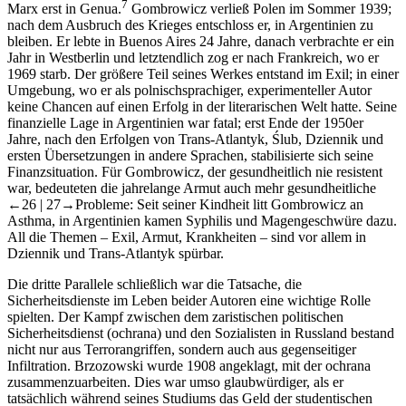
7
Marx erst in Genua.
Gombrowicz verließ Polen im Sommer 1939;
nach dem Ausbruch des Krieges entschloss er, in Argentinien zu
bleiben. Er lebte in Buenos Aires 24 Jahre, danach verbrachte er ein
Jahr in Westberlin und letztendlich zog er nach Frankreich, wo er
1969 starb. Der größere Teil seines Werkes entstand im Exil; in einer
Umgebung, wo er als polnischsprachiger, experimenteller Autor
keine Chancen auf einen Erfolg in der literarischen Welt hatte. Seine
finanzielle Lage in Argentinien war fatal; erst Ende der 1950er
Jahre, nach den Erfolgen von
Trans-Atlantyk
,
Ślub
,
Dziennik
und
ersten Übersetzungen in andere Sprachen, stabilisierte sich seine
Finanzsituation. Für Gombrowicz, der gesundheitlich nie resistent
war, bedeuteten die jahrelange Armut auch mehr gesundheitliche
←26 |
27→
Probleme: Seit seiner Kindheit litt Gombrowicz an
Asthma, in Argentinien kamen Syphilis und Magengeschwüre dazu.
All die Themen – Exil, Armut, Krankheiten – sind vor allem in
Dziennik
und
Trans-Atlantyk
spürbar.
Die dritte Parallele schließlich war die Tatsache, die
Sicherheitsdienste im Leben beider Autoren eine wichtige Rolle
spielten. Der Kampf zwischen dem zaristischen politischen
Sicherheitsdienst (
ochrana
) und den Sozialisten in Russland bestand
nicht nur aus Terrorangriffen, sondern auch aus gegenseitiger
Infiltration. Brzozowski wurde 1908 angeklagt, mit der
ochrana
zusammenzuarbeiten. Dies war umso glaubwürdiger, als er
tatsächlich während seines Studiums das Geld der studentischen