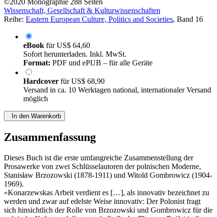
©2020
Monographie
288 Seiten
Wissenschaft, Gesellschaft & Kulturwissenschaften
Reihe:
Eastern European Culture, Politics and Societies
, Band 16
eBook
für
US$ 64,60
Sofort herunterladen. Inkl. MwSt.
Format:
PDF und ePUB – für alle Geräte
Hardcover
für
US$ 68,90
Versand in ca. 10 Werktagen national, internationaler Versand
möglich
In den Warenkorb
Zusammenfassung
Dieses Buch ist die erste umfangreiche Zusammenstellung der
Prosawerke von zwei Schlüsselautoren der polnischen Moderne,
Stanisław Brzozowski (1878-1911) und Witold Gombrowicz (1904-
1969).
«Konarzewskas Arbeit verdient es […], als innovativ bezeichnet zu
werden und zwar auf edelste Weise innovativ: Der Polonist fragt
sich hinsichtlich der Rolle von Brzozowski und Gombrowicz für die