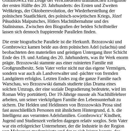
Gombrowicz ein Zeuge der verschiedenen dramatischen Ereignisse
der ersten Hälfte des 20. Jahrhunderts: des Ersten und Zweiten
Weltkriegs, der Oktoberrevolution, der Wiederherstellung der
polnischen Staatlichkeit, des polnisch-sowjetischen Kriegs, Józef
Piłsudskis Maiputsches, Hitlers Machtübernahme und des
Stalinismus. Zwischen den Biografien der beiden Schriftsteller
lassen sich dennoch frappierende Parallelen finden.
Die erste biografische Parallele ist die Herkunft. Brzozowski und
Gombrowicz kamen beide aus dem polnischen Adel (
szlachta
) und
beobachteten den materiellen und geistigen Untergang ihrer Schicht
Ende des 19. und Anfang des 20. Jahrhunderts, was ihr Werk enorm
prägte. Brzozowski stammte aus einer ruinierten Familie mit
Großgrundbesitz. Sein Vater verlor nicht nur das eigene Vermögen,
sondern war auch als Landverwalter und -pächter von fremden
Landgütern erfolglos. Letzten Endes zog die ganze Familie nach
Warschau, wo Brzozowski damals studierte (das Drama eines
solchen Umzugs, der eine soziale Degradierung bedeutete, wird im
Roman
Wiry
porträtiert). Der 19-Jährige musste als Nachhilfelehrer
arbeiten, um seiner vierköpfigen Familie den Lebensunterhalt zu
sichern. Die Helden und Heldinnen von Brzozowskis Prosa sind
fast ausschließlich Personen mit ähnlichem Hintergrund, d. h. die
Intelligenz aus verarmten Adelsfamilien. Gombrowicz’ Kindheit,
Jugend und Studienzeit verliefen dagegen relativ sorglos. Sein Vater
war ein erfolgreicher Unternehmer, der die Industrie in der Region