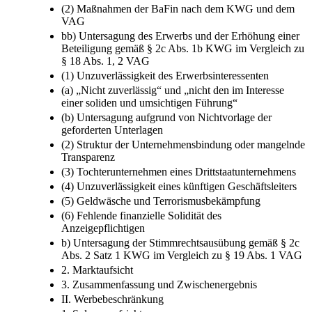
(b) Begriff der Beteiligung nach dem KWG und dem
VAG
(2) Maßnahmen der BaFin nach dem KWG und dem
VAG
bb) Untersagung des Erwerbs und der Erhöhung einer
Beteiligung gemäß § 2c Abs. 1b KWG im Vergleich zu
§ 18 Abs. 1, 2 VAG
(1) Unzuverlässigkeit des Erwerbsinteressenten
(a) „Nicht zuverlässig“ und „nicht den im Interesse
einer soliden und umsichtigen Führung“
(b) Untersagung aufgrund von Nichtvorlage der
geforderten Unterlagen
(2) Struktur der Unternehmensbindung oder mangelnde
Transparenz
(3) Tochterunternehmen eines Drittstaatunternehmens
(4) Unzuverlässigkeit eines künftigen Geschäftsleiters
(5) Geldwäsche und Terrorismusbekämpfung
(6) Fehlende finanzielle Solidität des
Anzeigepflichtigen
b) Untersagung der Stimmrechtsausübung gemäß § 2c
Abs. 2 Satz 1 KWG im Vergleich zu § 19 Abs. 1 VAG
2. Marktaufsicht
3. Zusammenfassung und Zwischenergebnis