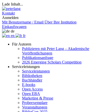
Lade Inhalt...
Kontakt
Anmelden
Mit Benutzername / Email
Über Ihre Institution
Einkaufswagen
de
en
fr
Für Autoren
Publizieren mit Peter Lang – Akademische
Veröffentlichungen
Publikationsanfrage
2026 Emerging Scholars Competition
Serviceleistungen
Serviceleistungen
Bibliotheken
Buchhändler
E-books
Open Access
Open EBA
Marketing & Presse
Probeexemplare
Veranstaltungen
BiblioCon 2025