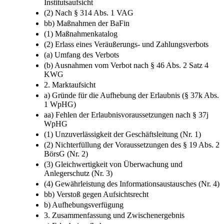
(a) Konkrete Gläubigergefährdung
(b) Verdacht der Unmöglichkeit einer wirksamen
Institutsaufsicht
(2) Nach § 314 Abs. 1 VAG
bb) Maßnahmen der BaFin
(1) Maßnahmenkatalog
(2) Erlass eines Veräußerungs- und Zahlungsverbots
(a) Umfang des Verbots
(b) Ausnahmen vom Verbot nach § 46 Abs. 2 Satz 4
KWG
2. Marktaufsicht
a) Gründe für die Aufhebung der Erlaubnis (§ 37k Abs.
1 WpHG)
aa) Fehlen der Erlaubnisvoraussetzungen nach § 37j
WpHG
(1) Unzuverlässigkeit der Geschäftsleitung (Nr. 1)
(2) Nichterfüllung der Voraussetzungen des § 19 Abs. 2
BörsG (Nr. 2)
(3) Gleichwertigkeit von Überwachung und
Anlegerschutz (Nr. 3)
(4) Gewährleistung des Informationsaustausches (Nr. 4)
bb) Verstoß gegen Aufsichtsrecht
b) Aufhebungsverfügung