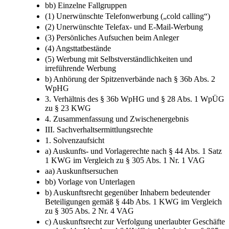
(a) Nach § 36b Abs. 1 WpHG
(b) Nach § 28 Abs. 1 WpÜG
bb) Einzelne Fallgruppen
(1) Unerwünschte Telefonwerbung („cold calling“)
(2) Unerwünschte Telefax- und E-Mail-Werbung
(3) Persönliches Aufsuchen beim Anleger
(4) Angsttatbestände
(5) Werbung mit Selbstverständlichkeiten und
irreführende Werbung
b) Anhörung der Spitzenverbände nach § 36b Abs. 2
WpHG
3. Verhältnis des § 36b WpHG und § 28 Abs. 1 WpÜG
zu § 23 KWG
4. Zusammenfassung und Zwischenergebnis
III. Sachverhaltsermittlungsrechte
1. Solvenzaufsicht
a) Auskunfts- und Vorlagerechte nach § 44 Abs. 1 Satz
1 KWG im Vergleich zu § 305 Abs. 1 Nr. 1 VAG
aa) Auskunftsersuchen
bb) Vorlage von Unterlagen
b) Auskunftsrecht gegenüber Inhabern bedeutender
Beteiligungen gemäß § 44b Abs. 1 KWG im Vergleich