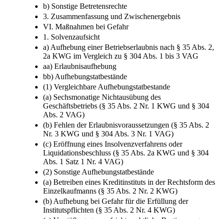
von Wohnungen
bb) Durchsuchungs- und Sicherstellungsbefugnisse
b) Sonstige Betretensrechte
3. Zusammenfassung und Zwischenergebnis
VI. Maßnahmen bei Gefahr
1. Solvenzaufsicht
a) Aufhebung einer Betriebserlaubnis nach § 35 Abs. 2,
2a KWG im Vergleich zu § 304 Abs. 1 bis 3 VAG
aa) Erlaubnisaufhebung
bb) Aufhebungstatbestände
(1) Vergleichbare Aufhebungstatbestande
(a) Sechsmonatige Nichtausübung des
Geschäftsbetriebs (§ 35 Abs. 2 Nr. 1 KWG und § 304
Abs. 2 VAG)
(b) Fehlen der Erlaubnisvoraussetzungen (§ 35 Abs. 2
Nr. 3 KWG und § 304 Abs. 3 Nr. 1 VAG)
(c) Eröffnung eines Insolvenzverfahrens oder
Liquidationsbeschluss (§ 35 Abs. 2a KWG und § 304
Abs. 1 Satz 1 Nr. 4 VAG)
(2) Sonstige Aufhebungstatbestände
(a) Betreiben eines Kreditinstituts in der Rechtsform des
Einzelkaufmanns (§ 35 Abs. 2 Nr. 2 KWG)
(b) Aufhebung bei Gefahr für die Erfüllung der