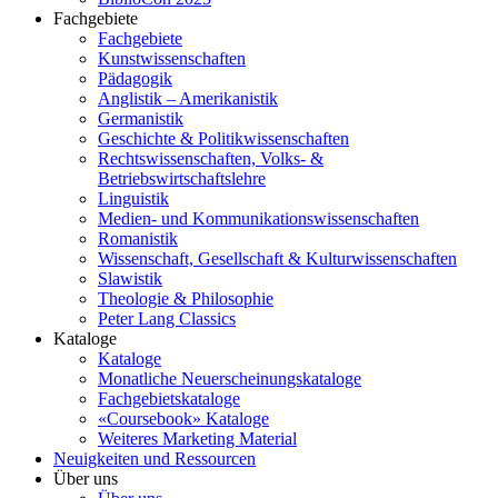
Fachgebiete
Fachgebiete
Kunstwissenschaften
Pädagogik
Anglistik – Amerikanistik
Germanistik
Geschichte & Politikwissenschaften
Rechtswissenschaften, Volks- &
Betriebswirtschaftslehre
Linguistik
Medien- und Kommunikationswissenschaften
Romanistik
Wissenschaft, Gesellschaft & Kulturwissenschaften
Slawistik
Theologie & Philosophie
Peter Lang Classics
Kataloge
Kataloge
Monatliche Neuerscheinungskataloge
Fachgebietskataloge
«Coursebook» Kataloge
Weiteres Marketing Material
Neuigkeiten und Ressourcen
Über uns