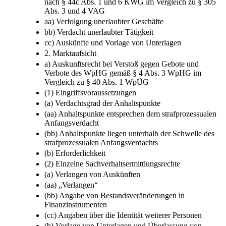
zu § 305 Abs. 2 Nr. 4 VAG
c) Auskunftsrecht zur Verfolgung unerlaubter Geschäfte
nach § 44c Abs. 1 und 6 KWG im Vergleich zu § 305
Abs. 3 und 4 VAG
aa) Verfolgung unerlaubter Geschäfte
bb) Verdacht unerlaubter Tätigkeit
cc) Auskünfte und Vorlage von Unterlagen
2. Marktaufsicht
a) Auskunftsrecht bei Verstoß gegen Gebote und
Verbote des WpHG gemäß § 4 Abs. 3 WpHG im
Vergleich zu § 40 Abs. 1 WpÜG
(1) Eingriffsvoraussetzungen
(a) Verdachtsgrad der Anhaltspunkte
(aa) Anhaltspunkte entsprechen dem strafprozessualen
Anfangsverdacht
(bb) Anhaltspunkte liegen unterhalb der Schwelle des
strafprozessualen Anfangsverdachts
(b) Erforderlichkeit
(2) Einzelne Sachverhaltsermittlungsrechte
(a) Verlangen von Auskünften
(aa) „Verlangen“
(bb) Angabe von Bestandsveränderungen in
Finanzinstrumenten