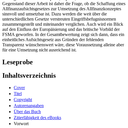
geschaffen, materiell hingegen die Eingriffsbefugnisse in
Einzelgesetzen wie den WpHG, WpÜG, KWG und VAG belassen.
Gegenstand dieser Arbeit ist daher die Frage, ob die Schaffung eines
Allfinanzaufsichtsgesetzes zur Umsetzung des Allfinanzkonzeptes
sinnvoll und umsetzbar ist. Dazu werden die weit über die
unterschiedlichen Gesetze verstreuten Eingriffsbefugnisnormen
zusammengestellt und miteinander verglichen. Auch wird ein Blick
auf den Einfluss der Europäisierung und das britische Vorbild der
FSMA geworfen. In der Gesamtbewertung zeigt sich dann, dass ein
einheitliches Aufsichtsgesetz aus Gründen der fehlenden
Transparenz wünschenswert wäre, diese Voraussetzung alleine aber
für eine Umsetzung nicht ausreichend ist.
Leseprobe
Inhaltsverzeichnis
Cover
Titel
Copyright
Autorenangaben
Über das Buch
Zitierfähigkeit des eBooks