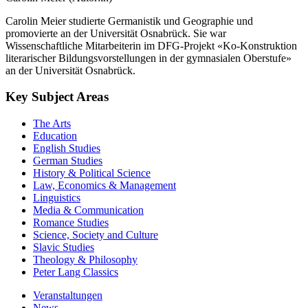
Carolin Meier (Autor:in)
Carolin Meier studierte Germanistik und Geographie und
promovierte an der Universität Osnabrück. Sie war
Wissenschaftliche Mitarbeiterin im DFG-Projekt «Ko-Konstruktion
literarischer Bildungsvorstellungen in der gymnasialen Oberstufe»
an der Universität Osnabrück.
Key Subject Areas
The Arts
Education
English Studies
German Studies
History & Political Science
Law, Economics & Management
Linguistics
Media & Communication
Romance Studies
Science, Society and Culture
Slavic Studies
Theology & Philosophy
Peter Lang Classics
Veranstaltungen