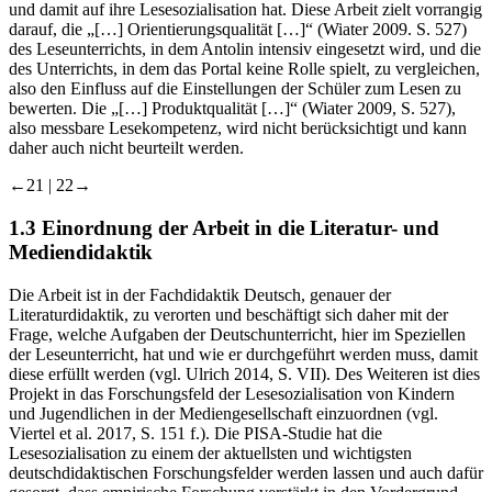
der Grundschule Einfluss auf die Einstellung der Kinder zum Lesen
und damit auf ihre Lesesozialisation hat. Diese Arbeit zielt vorrangig
darauf, die „[…] Orientierungsqualität […]“ (Wiater
2009
. S. 527)
des Leseunterrichts, in dem Antolin intensiv eingesetzt wird, und die
des Unterrichts, in dem das Portal keine Rolle spielt, zu vergleichen,
also den Einfluss auf die Einstellungen der Schüler zum Lesen zu
bewerten. Die „[…] Produktqualität […]“ (Wiater
2009
, S. 527),
also messbare Lesekompetenz, wird nicht berücksichtigt und kann
daher auch nicht beurteilt werden.
←21 |
22→
1.3
Einordnung der Arbeit in die Literatur- und
Mediendidaktik
Die Arbeit ist in der Fachdidaktik Deutsch, genauer der
Literaturdidaktik, zu verorten und beschäftigt sich daher mit der
Frage, welche Aufgaben der Deutschunterricht, hier im Speziellen
der Leseunterricht, hat und wie er durchgeführt werden muss, damit
diese erfüllt werden (vgl. Ulrich
2014
, S. VII). Des Weiteren ist dies
Projekt in das Forschungsfeld der Lesesozialisation von Kindern
und Jugendlichen in der Mediengesellschaft einzuordnen (vgl.
Viertel et al.
2017
, S. 151 f.). Die PISA-Studie hat die
Lesesozialisation zu einem der aktuellsten und wichtigsten