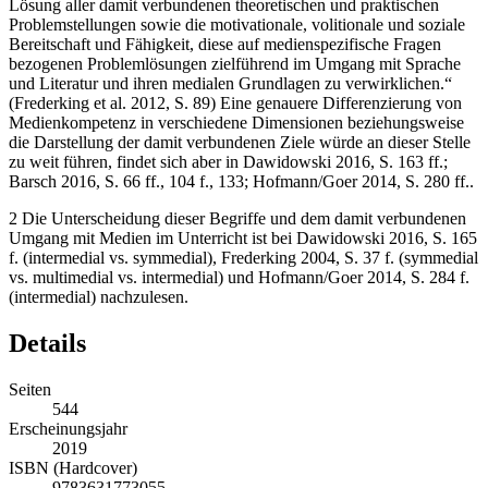
Fertigkeit zum fachspezifischen Umgang mit Medien und zur
Lösung aller damit verbundenen theoretischen und praktischen
Problemstellungen sowie die motivationale, volitionale und soziale
Bereitschaft und Fähigkeit, diese auf medienspezifische Fragen
bezogenen Problemlösungen zielführend im Umgang mit Sprache
und Literatur und ihren medialen Grundlagen zu verwirklichen.“
(Frederking et al.
2012
, S. 89) Eine genauere Differenzierung von
Medienkompetenz in verschiedene Dimensionen beziehungsweise
die Darstellung der damit verbundenen Ziele würde an dieser Stelle
zu weit führen, findet sich aber in Dawidowski
2016
, S. 163 ff.;
Barsch
2016
, S. 66 ff., 104 f., 133; Hofmann/Goer
2014
, S. 280 ff..
2
Die Unterscheidung dieser Begriffe und dem damit verbundenen
Umgang mit Medien im Unterricht ist bei Dawidowski
2016
, S. 165
f. (intermedial vs. symmedial), Frederking
2004
, S. 37 f. (symmedial
vs. multimedial vs. intermedial) und Hofmann/Goer
2014
, S. 284 f.
(intermedial) nachzulesen.
Details
Seiten
544
Erscheinungsjahr
2019
ISBN (Hardcover)