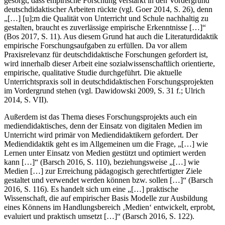
deutschdidaktischen Forschungsfelder werden lassen und auch dafür
gesorgt, dass empirische Forschung verstärkt in den Vordergrund
deutschdidaktischer Arbeiten rückte (vgl. Goer
2014
, S. 26), denn
„[…] [u];m die Qualität von Unterricht und Schule nachhaltig zu
gestalten, braucht es zuverlässige empirische Erkenntnisse […]“
(Bos
2017
, S. 11). Aus diesem Grund hat auch die Literaturdidaktik
empirische Forschungsaufgaben zu erfüllen. Da vor allem
Praxisrelevanz für deutschdidaktische Forschungen gefordert ist,
wird innerhalb dieser Arbeit eine sozialwissenschaftlich orientierte,
empirische, qualitative Studie durchgeführt. Die aktuelle
Unterrichtspraxis soll in deutschdidaktischen Forschungsprojekten
im Vordergrund stehen (vgl. Dawidowski
2009
, S. 31 f.; Ulrich
2014
, S. VII).
Außerdem ist das Thema dieses Forschungsprojekts auch ein
mediendidaktisches, denn der Einsatz von digitalen Medien im
Unterricht wird primär von Mediendidaktikern gefordert. Der
Mediendidaktik geht es im Allgemeinen um die Frage, „[…] wie
Lernen unter Einsatz von Medien gestützt und optimiert werden
kann […]“ (Barsch
2016
, S. 110), beziehungsweise „[…] wie
Medien […] zur Erreichung pädagogisch gerechtfertigter Ziele
gestaltet und verwendet werden können bzw. sollen […]“ (Barsch
2016
, S. 116). Es handelt sich um eine „[…] praktische
Wissenschaft, die auf empirischer Basis Modelle zur Ausbildung
eines Könnens im Handlungsbereich ‚Medien‘ entwickelt, erprobt,