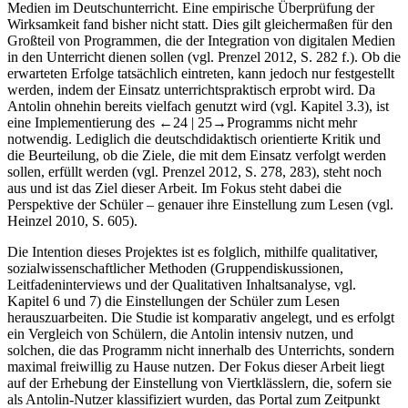
theoretischen Überlegungen zum Mehrwert der Nutzung digitaler
Medien im Deutschunterricht. Eine empirische Überprüfung der
Wirksamkeit fand bisher nicht statt. Dies gilt gleichermaßen für den
Großteil von Programmen, die der Integration von digitalen Medien
in den Unterricht dienen sollen (vgl. Prenzel
2012
, S. 282 f.). Ob die
erwarteten Erfolge tatsächlich eintreten, kann jedoch nur festgestellt
werden, indem der Einsatz unterrichtspraktisch erprobt wird. Da
Antolin ohnehin bereits vielfach genutzt wird (vgl.
Kapitel 3.3
), ist
eine Implementierung des
←24 |
25→
Programms nicht mehr
notwendig. Lediglich die deutschdidaktisch orientierte Kritik und
die Beurteilung, ob die Ziele, die mit dem Einsatz verfolgt werden
sollen, erfüllt werden (vgl. Prenzel
2012
, S. 278, 283), steht noch
aus und ist das Ziel dieser Arbeit. Im Fokus steht dabei die
Perspektive der Schüler – genauer ihre Einstellung zum Lesen (vgl.
Heinzel
2010
, S. 605).
Die Intention dieses Projektes ist es folglich, mithilfe qualitativer,
sozialwissenschaftlicher Methoden (Gruppendiskussionen,
Leitfadeninterviews und der Qualitativen Inhaltsanalyse, vgl.
Kapitel
6
und
7
) die Einstellungen der Schüler zum Lesen
herauszuarbeiten. Die Studie ist komparativ angelegt, und es erfolgt
ein Vergleich von Schülern, die Antolin intensiv nutzen, und
solchen, die das Programm nicht innerhalb des Unterrichts, sondern
maximal freiwillig zu Hause nutzen. Der Fokus dieser Arbeit liegt
auf der Erhebung der Einstellung von Viertklässlern, die, sofern sie