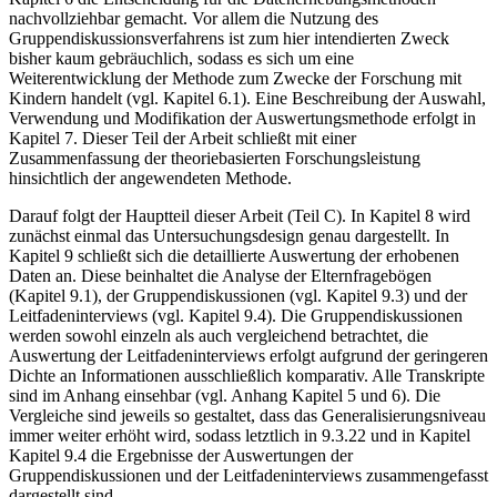
Kapitel
6
die Entscheidung für die Datenerhebungsmethoden
nachvollziehbar gemacht. Vor allem die Nutzung des
Gruppendiskussionsverfahrens ist zum hier intendierten Zweck
bisher kaum gebräuchlich, sodass es sich um eine
Weiterentwicklung der Methode zum Zwecke der Forschung mit
Kindern handelt (vgl.
Kapitel 6.1
). Eine Beschreibung der Auswahl,
Verwendung und Modifikation der Auswertungsmethode erfolgt in
Kapitel
7
. Dieser Teil der Arbeit schließt mit einer
Zusammenfassung der theoriebasierten Forschungsleistung
hinsichtlich der angewendeten Methode.
Darauf folgt der Hauptteil dieser Arbeit (
Teil C
). In Kapitel
8
wird
zunächst einmal das Untersuchungsdesign genau dargestellt. In
Kapitel
9
schließt sich die detaillierte Auswertung der erhobenen
Daten an. Diese beinhaltet die Analyse der Elternfragebögen
(
Kapitel 9.1
), der Gruppendiskussionen (vgl.
Kapitel 9.3
) und der
Leitfadeninterviews (vgl.
Kapitel 9.4
). Die Gruppendiskussionen
werden sowohl einzeln als auch vergleichend betrachtet, die
Auswertung der Leitfadeninterviews erfolgt aufgrund der geringeren
Dichte an Informationen ausschließlich komparativ. Alle Transkripte
sind im Anhang einsehbar (vgl. Anhang Kapitel
5
und
6
). Die
Vergleiche sind jeweils so gestaltet, dass das Generalisierungsniveau
immer weiter erhöht wird, sodass letztlich in
9.3.22
und in Kapitel
Kapitel 9.4
die Ergebnisse der Auswertungen der
Gruppendiskussionen und der Leitfadeninterviews zusammengefasst