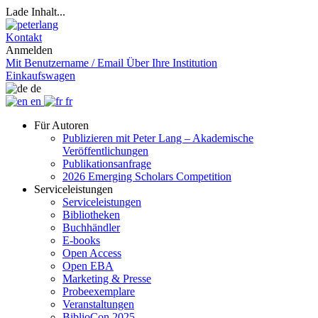
Lade Inhalt...
Kontakt
Anmelden
Mit Benutzername / Email
Über Ihre Institution
Einkaufswagen
de
en
fr
Für Autoren
Publizieren mit Peter Lang – Akademische
Veröffentlichungen
Publikationsanfrage
2026 Emerging Scholars Competition
Serviceleistungen
Serviceleistungen
Bibliotheken
Buchhändler
E-books
Open Access
Open EBA
Marketing & Presse
Probeexemplare
Veranstaltungen
BiblioCon 2025