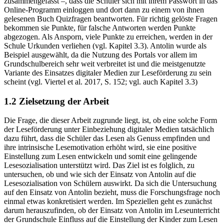
Konzept, das hinter diesem Onlineangebot steht, ist – sehr kurz
zusammengefasst –, dass die Schüler sich mit ihrem Passwort in das
Online-Programm einloggen und dort dann zu einem von ihnen
gelesenen Buch Quizfragen beantworten. Für richtig gelöste Fragen
bekommen sie Punkte, für falsche Antworten werden Punkte
abgezogen. Als Ansporn, viele Punkte zu erreichen, werden in der
Schule Urkunden verliehen (vgl.
Kapitel 3.3
). Antolin wurde als
Beispiel ausgewählt, da die Nutzung des Portals vor allem im
Grundschulbereich sehr weit verbreitet ist und die meistgenutzte
Variante des Einsatzes digitaler Medien zur Leseförderung zu sein
scheint (vgl. Viertel et al.
2017
, S. 152; vgl. auch
Kapitel 3.3
)
1.2
Zielsetzung der Arbeit
Die Frage, die dieser Arbeit zugrunde liegt, ist, ob eine solche Form
der Leseförderung unter Einbeziehung digitaler Medien tatsächlich
dazu führt, dass die Schüler das Lesen als Genuss empfinden und
ihre intrinsische Lesemotivation erhöht wird, sie eine positive
Einstellung zum Lesen entwickeln und somit eine gelingende
Lesesozialisation unterstützt wird. Das Ziel ist es folglich, zu
untersuchen, ob und wie sich der Einsatz von Antolin auf die
Lesesozialisation von Schülern auswirkt. Da sich die Untersuchung
auf den Einsatz von Antolin bezieht, muss die Forschungsfrage noch
einmal etwas konkretisiert werden. Im Speziellen geht es zunächst
darum herauszufinden, ob der Einsatz von Antolin im Leseunterricht