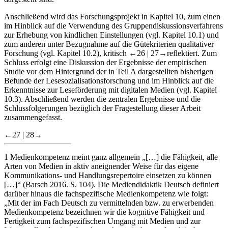
dargestellt sind.
Anschließend wird das Forschungsprojekt in Kapitel
10
, zum einen
im Hinblick auf die Verwendung des Gruppendiskussionsverfahrens
zur Erhebung von kindlichen Einstellungen (vgl.
Kapitel 10.1
) und
zum anderen unter Bezugnahme auf die Gütekriterien qualitativer
Forschung (vgl.
Kapitel 10.2
), kritisch
←26 |
27→
reflektiert. Zum
Schluss erfolgt eine Diskussion der Ergebnisse der empirischen
Studie vor dem Hintergrund der in
Teil A
dargestellten bisherigen
Befunde der Lesesozialisationsforschung und im Hinblick auf die
Erkenntnisse zur Leseförderung mit digitalen Medien (vgl.
Kapitel
10.3
). Abschließend werden die zentralen Ergebnisse und die
Schlussfolgerungen bezüglich der Fragestellung dieser Arbeit
zusammengefasst.
←27 |
28→
1
Medienkompetenz meint ganz allgemein „[…] die Fähigkeit, alle
Arten von Medien in aktiv aneignender Weise für das eigene
Kommunikations- und Handlungsrepertoire einsetzen zu können
[…]“ (Barsch
2016
. S. 104). Die Mediendidaktik Deutsch definiert
darüber hinaus die fachspezifische Medienkompetenz wie folgt:
„Mit der im Fach Deutsch zu vermittelnden bzw. zu erwerbenden
Medienkompetenz bezeichnen wir die kognitive Fähigkeit und