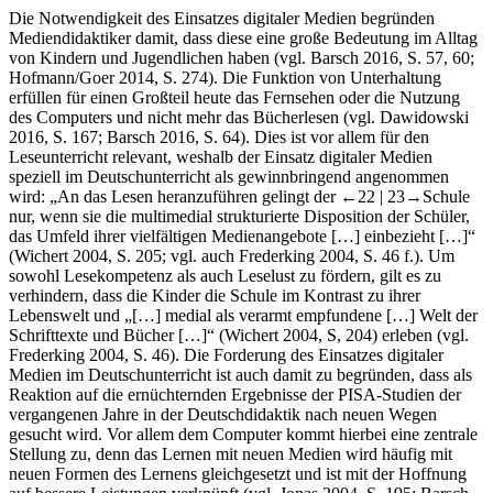
evaluiert und praktisch umsetzt […]“ (Barsch
2016
, S. 122).
Die Notwendigkeit des Einsatzes digitaler Medien begründen
Mediendidaktiker damit, dass diese eine große Bedeutung im Alltag
von Kindern und Jugendlichen haben (vgl. Barsch
2016
, S. 57, 60;
Hofmann/Goer
2014
, S. 274). Die Funktion von Unterhaltung
erfüllen für einen Großteil heute das Fernsehen oder die Nutzung
des Computers und nicht mehr das Bücherlesen (vgl. Dawidowski
2016
, S. 167; Barsch
2016
, S. 64). Dies ist vor allem für den
Leseunterricht relevant, weshalb der Einsatz digitaler Medien
speziell im Deutschunterricht als gewinnbringend angenommen
wird: „An das Lesen heranzuführen gelingt der
←22 |
23→
Schule
nur, wenn sie die multimedial strukturierte Disposition der Schüler,
das Umfeld ihrer vielfältigen Medienangebote […] einbezieht […]“
(Wichert
2004
, S. 205; vgl. auch Frederking
2004
, S. 46 f.). Um
sowohl Lesekompetenz als auch Leselust zu fördern, gilt es zu
verhindern, dass die Kinder die Schule im Kontrast zu ihrer
Lebenswelt und „[…] medial als verarmt empfundene […] Welt der
Schrifttexte und Bücher […]“ (Wichert
2004
, S, 204) erleben (vgl.
Frederking
2004
, S. 46). Die Forderung des Einsatzes digitaler
Medien im Deutschunterricht ist auch damit zu begründen, dass als
Reaktion auf die ernüchternden Ergebnisse der PISA-Studien der
vergangenen Jahre in der Deutschdidaktik nach neuen Wegen
gesucht wird. Vor allem dem Computer kommt hierbei eine zentrale
Stellung zu, denn das Lernen mit neuen Medien wird häufig mit