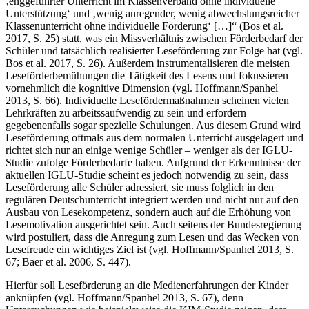
Studie zufolge nicht die Regel, sondern es findet stattdessen „[…]
‚enggeführter Unterricht im Klassenverband ohne individuelle
Unterstützung‘ und ‚wenig anregender, wenig abwechslungsreicher
Klassenunterricht ohne individuelle Förderung‘ […]“ (Bos et al.
2017
, S. 25) statt, was ein Missverhältnis zwischen Förderbedarf der
Schüler und tatsächlich realisierter Leseförderung zur Folge hat (vgl.
Bos et al.
2017
, S. 26). Außerdem instrumentalisieren die meisten
Leseförderbemühungen die Tätigkeit des Lesens und fokussieren
vornehmlich die kognitive Dimension (vgl. Hoffmann/Spanhel
2013
, S. 66). Individuelle Lesefördermaßnahmen scheinen vielen
Lehrkräften zu arbeitssaufwendig zu sein und erfordern
gegebenenfalls sogar spezielle Schulungen. Aus diesem Grund wird
Leseförderung oftmals aus dem normalen Unterricht ausgelagert und
richtet sich nur an einige wenige Schüler – weniger als der IGLU-
Studie zufolge Förderbedarfe haben. Aufgrund der Erkenntnisse der
aktuellen IGLU-Studie scheint es jedoch notwendig zu sein, dass
Leseförderung alle Schüler adressiert, sie muss folglich in den
regulären Deutschunterricht integriert werden und nicht nur auf den
Ausbau von Lesekompetenz, sondern auch auf die Erhöhung von
Lesemotivation ausgerichtet sein. Auch seitens der Bundesregierung
wird postuliert, dass die Anregung zum Lesen und das Wecken von
Lesefreude ein wichtiges Ziel ist (vgl. Hoffmann/Spanhel
2013
, S.
67; Baer et al.
2006
, S. 447).
Hierfür soll Leseförderung an die Medienerfahrungen der Kinder