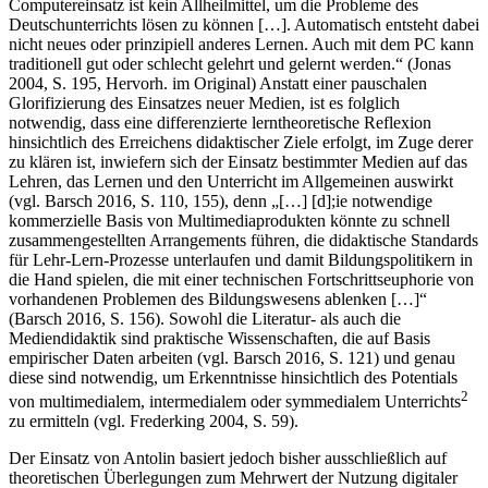
Speziellen des Computers, oftmals überschätzt wird. „Der
Computereinsatz ist kein Allheilmittel, um die Probleme des
Deutschunterrichts lösen zu können […].
Automatisch
entsteht dabei
nicht neues oder prinzipiell anderes Lernen. Auch mit dem PC kann
traditionell gut oder schlecht gelehrt und gelernt werden.“ (Jonas
2004
, S. 195, Hervorh. im Original) Anstatt einer pauschalen
Glorifizierung des Einsatzes neuer Medien, ist es folglich
notwendig, dass eine differenzierte lerntheoretische Reflexion
hinsichtlich des Erreichens didaktischer Ziele erfolgt, im Zuge derer
zu klären ist, inwiefern sich der Einsatz bestimmter Medien auf das
Lehren, das Lernen und den Unterricht im Allgemeinen auswirkt
(vgl. Barsch
2016
, S. 110, 155), denn „[…] [d];ie notwendige
kommerzielle Basis von Multimediaprodukten könnte zu schnell
zusammengestellten Arrangements führen, die didaktische Standards
für Lehr-Lern-Prozesse unterlaufen und damit Bildungspolitikern in
die Hand spielen, die mit einer technischen Fortschrittseuphorie von
vorhandenen Problemen des Bildungswesens ablenken […]“
(Barsch
2016
, S. 156). Sowohl die Literatur- als auch die
Mediendidaktik sind praktische Wissenschaften, die auf Basis
empirischer Daten arbeiten (vgl. Barsch
2016
, S. 121) und genau
diese sind notwendig, um Erkenntnisse hinsichtlich des Potentials
2
von multimedialem, intermedialem oder symmedialem Unterrichts
zu ermitteln (vgl. Frederking
2004
, S. 59).
Der Einsatz von Antolin basiert jedoch bisher ausschließlich auf