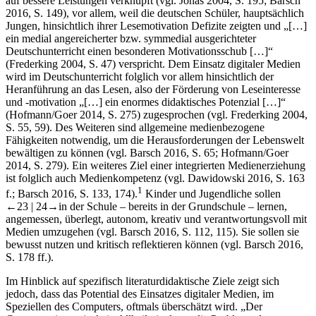
neuen Formen des Lernens gleichgesetzt und ist mit der Hoffnung
auf bessere Leistungen verknüpft (vgl. Jonas
2004
, S. 195; Barsch
2016
, S. 149), vor allem, weil die deutschen Schüler, hauptsächlich
Jungen, hinsichtlich ihrer Lesemotivation Defizite zeigten und „[…]
ein medial angereicherter bzw. symmedial ausgerichteter
Deutschunterricht einen besonderen Motivationsschub […]“
(Frederking
2004
, S. 47) verspricht. Dem Einsatz digitaler Medien
wird im Deutschunterricht folglich vor allem hinsichtlich der
Heranführung an das Lesen, also der Förderung von Leseinteresse
und -motivation „[…] ein enormes didaktisches Potenzial […]“
(Hofmann/Goer
2014
, S. 275) zugesprochen (vgl. Frederking
2004
,
S. 55, 59). Des Weiteren sind allgemeine medienbezogene
Fähigkeiten notwendig, um die Herausforderungen der Lebenswelt
bewältigen zu können (vgl. Barsch
2016
, S. 65; Hofmann/Goer
2014
, S. 279). Ein weiteres Ziel einer integrierten Medienerziehung
ist folglich auch Medienkompetenz (vgl. Dawidowski
2016
, S. 163
1
f.; Barsch
2016
, S. 133, 174).
Kinder und Jugendliche sollen
←23 |
24→
in der Schule – bereits in der Grundschule – lernen,
angemessen, überlegt, autonom, kreativ und verantwortungsvoll mit
Medien umzugehen (vgl. Barsch
2016
, S. 112, 115). Sie sollen sie
bewusst nutzen und kritisch reflektieren können (vgl. Barsch
2016
,
S. 178 ff.).
Im Hinblick auf spezifisch literaturdidaktische Ziele zeigt sich
jedoch, dass das Potential des Einsatzes digitaler Medien, im