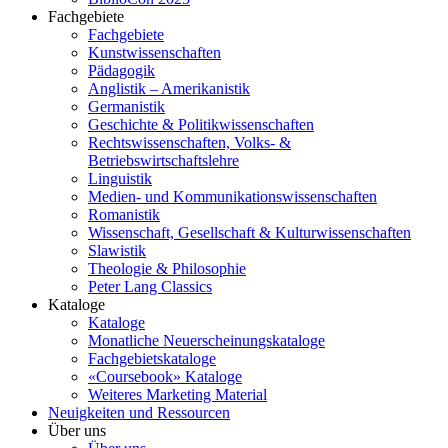
Fachgebiete
Fachgebiete
Kunstwissenschaften
Pädagogik
Anglistik – Amerikanistik
Germanistik
Geschichte & Politikwissenschaften
Rechtswissenschaften, Volks- &
Betriebswirtschaftslehre
Linguistik
Medien- und Kommunikationswissenschaften
Romanistik
Wissenschaft, Gesellschaft & Kulturwissenschaften
Slawistik
Theologie & Philosophie
Peter Lang Classics
Kataloge
Kataloge
Monatliche Neuerscheinungskataloge
Fachgebietskataloge
«Coursebook» Kataloge
Weiteres Marketing Material
Neuigkeiten und Ressourcen
Über uns