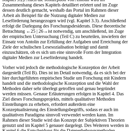
Kapitel 3.2
). Auch die Konzeption von Antolin wird im
Zusammenhang dieses Kapitels detailliert erörtert und im Zuge
dessen deutlich gemacht, weshalb das Portal im Rahmen dieser
Arbeit als Beispiel für die Nutzung digitaler Medien zur
Leseförderung herangezogen wird (vgl.
Kapitel 3.3
). Anschließend
erfolgt die Darlegung des Forschungsdesiderats. Diese theoretische
Betrachtung
←25 |
26→
ist notwendig, um anschließend, im Zuge
der empirischen Untersuchung (
Teil C
) zu beurteilen, inwiefern der
Einsatz von Antolin zur Erfüllung der Aufgaben und Erreichung der
Ziele der schulischen Lesesozialisation beiträgt und damit
einzuschätzen, ob es sich um eine sinnvolle Form der Integration
digitaler Medien zur Leseförderung handelt.
Vorher wird jedoch die methodologische Konzeption der Arbeit
dargestellt (
Teil B
). Dies ist im Detail notwendig, da es sich bei der
hier durchgeführten empirischen Studie um Forschung mit Kindern
handelt und die methodologische Konzeption und die Wahl der
Methoden daher sehr überlegt getroffen und genau begründet
werden müssen. Genaue Erläuterungen erfolgen in Kapitel
4
. Das
Ziel dieses Forschungsprojekts, mittels qualitativer Methoden
Einstellungen zu erheben, erfordert außerdem eine
Konzeptualisierung des Einstellungsbegriffs, sodass er auch im
qualitativen Paradigma sinnvoll verwendet werden kann. Im
Rahmen dieser Studie wird das Konzept der Subjektiven Theorien
genutzt und im Kapitel
5
genauer dargelegt. Des Weiteren werden in