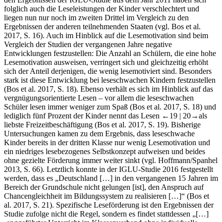
den Ergebnissen der IGLU-Studie aus dem Jahr 2011 haben sich
folglich auch die Leseleistungen der Kinder verschlechtert und
liegen nun nur noch im zweiten Drittel im Vergleich zu den
Ergebnissen der anderen teilnehmenden Staaten (vgl. Bos et al.
2017
, S. 16). Auch im Hinblick auf die Lesemotivation sind beim
Vergleich der Studien der vergangenen Jahre negative
Entwicklungen festzustellen: Die Anzahl an Schülern, die eine hohe
Lesemotivation ausweisen, verringert sich und gleichzeitig erhöht
sich der Anteil derjenigen, die wenig lesemotiviert sind. Besonders
stark ist diese Entwicklung bei leseschwachen Kindern festzustellen
(Bos et al.
2017
, S. 18). Ebenso verhält es sich im Hinblick auf das
vergnügungsorientierte Lesen – vor allem die leseschwachen
Schüler lesen immer weniger zum Spaß (Bos et al.
2017
, S. 18) und
lediglich fünf Prozent der Kinder nennt das Lesen
←19 |
20→
als
liebste Freizeitbeschäftigung (Bos et al.
2017
, S. 19). Bisherige
Untersuchungen kamen zu dem Ergebnis, dass leseschwache
Kinder bereits in der dritten Klasse nur wenig Lesemotivation und
ein niedriges lesebezogenes Selbstkonzept aufweisen und beides
ohne gezielte Förderung immer weiter sinkt (vgl. Hoffmann/Spanhel
2013
, S. 66). Letztlich konnte in der IGLU-Studie 2016 festgestellt
werden, dass es „Deutschland […] in den vergangenen 15 Jahren im
Bereich der Grundschule nicht gelungen [ist], den Anspruch auf
Chancengleichheit im Bildungssystem zu realisieren […]“ (Bos et
al.
2017
, S. 21). Spezifische Leseförderung ist den Ergebnissen der