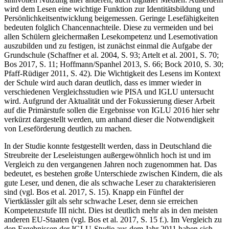
sinnvollen Nutzung aller anderen, auch digitaler Medien. Außerdem
wird dem Lesen eine wichtige Funktion zur Identitätsbildung und
Persönlichkeitsentwicklung beigemessen. Geringe Lesefähigkeiten
bedeuten folglich Chancennachteile. Diese zu vermeiden und bei
allen Schülern gleichermaßen Lesekompetenz und Lesemotivation
auszubilden und zu festigen, ist zunächst einmal die Aufgabe der
Grundschule (Schaffner et al.
2004
, S. 93; Artelt et al.
2001
, S. 70;
Bos
2017
, S. 11; Hoffmann/Spanhel
2013
, S. 66; Bock
2010
, S. 30;
Pfaff-Rüdiger
2011
, S. 42). Die Wichtigkeit des Lesens im Kontext
der Schule wird auch daran deutlich, dass es immer wieder in
verschiedenen Vergleichsstudien wie PISA und IGLU untersucht
wird. Aufgrund der Aktualität und der Fokussierung dieser Arbeit
auf die Primärstufe sollen die Ergebnisse von IGLU 2016 hier sehr
verkürzt dargestellt werden, um anhand dieser die Notwendigkeit
von Leseförderung deutlich zu machen.
In der Studie konnte festgestellt werden, dass in Deutschland die
Streubreite der Leseleistungen außergewöhnlich hoch ist und im
Vergleich zu den vergangenen Jahren noch zugenommen hat. Das
bedeutet, es bestehen große Unterschiede zwischen Kindern, die als
gute Leser, und denen, die als schwache Leser zu charakterisieren
sind (vgl. Bos et al.
2017
, S. 15). Knapp ein Fünftel der
Viertklässler gilt als sehr schwache Leser, denn sie erreichen
Kompetenzstufe III nicht. Dies ist deutlich mehr als in den meisten
anderen EU-Staaten (vgl. Bos et al.
2017
, S. 15 f.). Im Vergleich zu