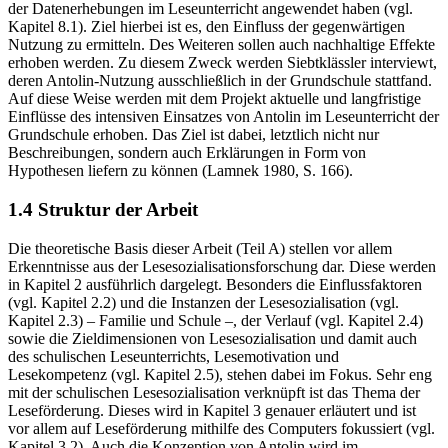
als Antolin-Nutzer klassifiziert wurden, das Portal zum Zeitpunkt
der Datenerhebungen im Leseunterricht angewendet haben (vgl.
Kapitel 8.1
). Ziel hierbei ist es, den Einfluss der gegenwärtigen
Nutzung zu ermitteln. Des Weiteren sollen auch nachhaltige Effekte
erhoben werden. Zu diesem Zweck werden Siebtklässler interviewt,
deren Antolin-Nutzung ausschließlich in der Grundschule stattfand.
Auf diese Weise werden mit dem Projekt aktuelle und langfristige
Einflüsse des intensiven Einsatzes von Antolin im Leseunterricht der
Grundschule erhoben. Das Ziel ist dabei, letztlich nicht nur
Beschreibungen, sondern auch Erklärungen in Form von
Hypothesen liefern zu können (Lamnek
1980
, S. 166).
1.4
Struktur der Arbeit
Die theoretische Basis dieser Arbeit (
Teil A
) stellen vor allem
Erkenntnisse aus der Lesesozialisationsforschung dar. Diese werden
in Kapitel
2
ausführlich dargelegt. Besonders die Einflussfaktoren
(vgl.
Kapitel 2.2
) und die Instanzen der Lesesozialisation (vgl.
Kapitel 2.3
) – Familie und Schule –, der Verlauf (vgl.
Kapitel 2.4
)
sowie die Zieldimensionen von Lesesozialisation und damit auch
des schulischen Leseunterrichts, Lesemotivation und
Lesekompetenz (vgl.
Kapitel 2.5
), stehen dabei im Fokus. Sehr eng
mit der schulischen Lesesozialisation verknüpft ist das Thema der
Leseförderung. Dieses wird in Kapitel
3
genauer erläutert und ist
vor allem auf Leseförderung mithilfe des Computers fokussiert (vgl.