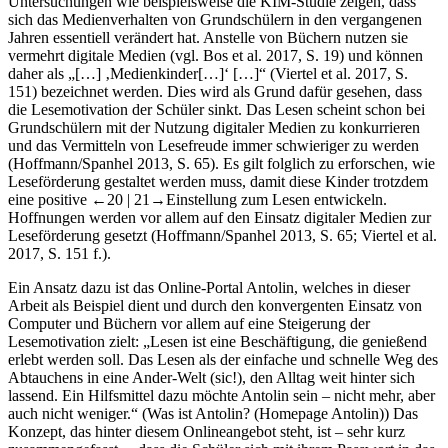
anknüpfen (vgl. Hoffmann/Spanhel
2013
, S. 67), denn
Untersuchungen wie beispielsweise die KIM-Studie zeigen, dass
sich das Medienverhalten von Grundschülern in den vergangenen
Jahren essentiell verändert hat. Anstelle von Büchern nutzen sie
vermehrt digitale Medien (vgl. Bos et al.
2017
, S. 19) und können
daher als „[…] ‚Medienkinder[…]‘ […]“ (Viertel et al.
2017
, S.
151) bezeichnet werden. Dies wird als Grund dafür gesehen, dass
die Lesemotivation der Schüler sinkt. Das Lesen scheint schon bei
Grundschülern mit der Nutzung digitaler Medien zu konkurrieren
und das Vermitteln von Lesefreude immer schwieriger zu werden
(Hoffmann/Spanhel
2013
, S. 65). Es gilt folglich zu erforschen, wie
Leseförderung gestaltet werden muss, damit diese Kinder trotzdem
eine positive
←20 |
21→
Einstellung zum Lesen entwickeln.
Hoffnungen werden vor allem auf den Einsatz digitaler Medien zur
Leseförderung gesetzt (Hoffmann/Spanhel
2013
, S. 65; Viertel et al.
2017
, S. 151 f.).
Ein Ansatz dazu ist das Online-Portal Antolin, welches in dieser
Arbeit als Beispiel dient und durch den konvergenten Einsatz von
Computer und Büchern vor allem auf eine Steigerung der
Lesemotivation zielt: „Lesen ist eine Beschäftigung, die genießend
erlebt werden soll. Das Lesen als der einfache und schnelle Weg des
Abtauchens in eine Ander-Welt (sic!), den Alltag weit hinter sich
lassend. Ein Hilfsmittel dazu möchte Antolin sein – nicht mehr, aber
auch nicht weniger.“ (Was ist Antolin? (Homepage Antolin)) Das