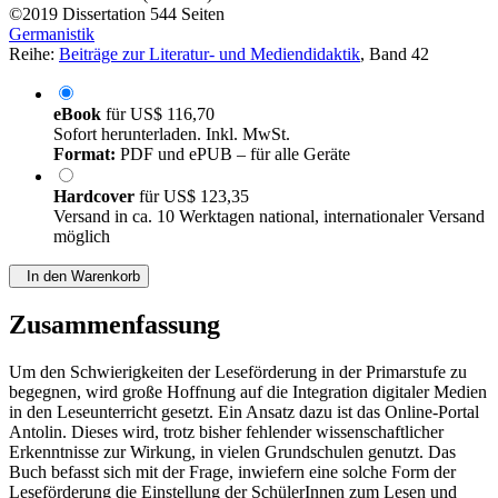
von
Carolin Meier (Autor:in)
©2019
Dissertation
544 Seiten
Germanistik
Reihe:
Beiträge zur Literatur- und Mediendidaktik
, Band 42
eBook
für
US$ 116,70
Sofort herunterladen. Inkl. MwSt.
Format:
PDF und ePUB – für alle Geräte
Hardcover
für
US$ 123,35
Versand in ca. 10 Werktagen national, internationaler Versand
möglich
In den Warenkorb
Zusammenfassung
Um den Schwierigkeiten der Leseförderung in der Primarstufe zu
begegnen, wird große Hoffnung auf die Integration digitaler Medien
in den Leseunterricht gesetzt. Ein Ansatz dazu ist das Online-Portal
Antolin. Dieses wird, trotz bisher fehlender wissenschaftlicher
Erkenntnisse zur Wirkung, in vielen Grundschulen genutzt. Das
Buch befasst sich mit der Frage, inwiefern eine solche Form der