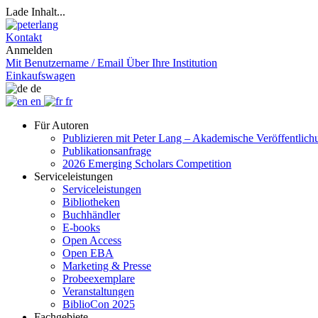
Lade Inhalt...
Kontakt
Anmelden
Mit Benutzername / Email
Über Ihre Institution
Einkaufswagen
de
en
fr
Für Autoren
Publizieren mit Peter Lang – Akademische Veröffentlic
Publikationsanfrage
2026 Emerging Scholars Competition
Serviceleistungen
Serviceleistungen
Bibliotheken
Buchhändler
E-books
Open Access
Open EBA
Marketing & Presse
Probeexemplare
Veranstaltungen
BiblioCon 2025
Fachgebiete