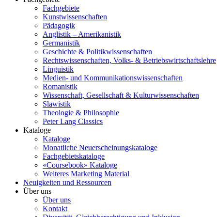
Fachgebiete
Kunstwissenschaften
Pädagogik
Anglistik – Amerikanistik
Germanistik
Geschichte & Politikwissenschaften
Rechtswissenschaften, Volks- & Betriebswirtschaftslehre
Linguistik
Medien- und Kommunikationswissenschaften
Romanistik
Wissenschaft, Gesellschaft & Kulturwissenschaften
Slawistik
Theologie & Philosophie
Peter Lang Classics
Kataloge
Kataloge
Monatliche Neuerscheinungskataloge
Fachgebietskataloge
«Coursebook» Kataloge
Weiteres Marketing Material
Neuigkeiten und Ressourcen
Über uns
Über uns
Kontakt