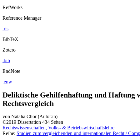
RefWorks
Reference Manager
.ris
BibTeX
Zotero
.bib
EndNote
.enw
Deliktische Gehilfenhaftung und Haftung 
Rechtsvergleich
von
Natalia Chor (Autor:in)
©2019
Dissertation
434 Seiten
Rechtswissenschaften, Volks- & Betriebswirtschaftslehre
Reihe:
Studien zum vergleichenden und internationalen Recht / Compa