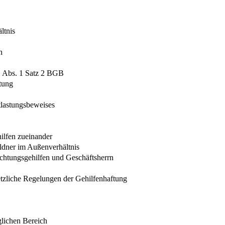
ltnis
n
31 Abs. 1 Satz 2 BGB
tung
tlastungsbeweises
hilfen zueinander
uldner im Außenverhältnis
ichtungsgehilfen und Geschäftsherrn
tzliche Regelungen der Gehilfenhaftung
glichen Bereich