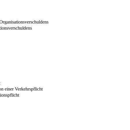
 Organisationsverschuldens
tionsverschuldens
t
on einer Verkehrspflicht
ionspflicht