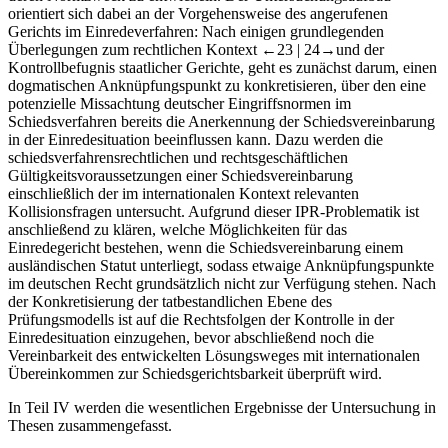
orientiert sich dabei an der Vorgehensweise des angerufenen
Gerichts im Einredeverfahren: Nach einigen grundlegenden
Überlegungen zum rechtlichen Kontext
←23 |
24→
und der
Kontrollbefugnis staatlicher Gerichte, geht es zunächst darum, einen
dogmatischen Anknüpfungspunkt zu konkretisieren, über den eine
potenzielle Missachtung deutscher Eingriffsnormen im
Schiedsverfahren bereits die Anerkennung der Schiedsvereinbarung
in der Einredesituation beeinflussen kann. Dazu werden die
schiedsverfahrensrechtlichen und rechtsgeschäftlichen
Gültigkeitsvoraussetzungen einer Schiedsvereinbarung
einschließlich der im internationalen Kontext relevanten
Kollisionsfragen untersucht. Aufgrund dieser IPR-Problematik ist
anschließend zu klären, welche Möglichkeiten für das
Einredegericht bestehen, wenn die Schiedsvereinbarung einem
ausländischen Statut unterliegt, sodass etwaige Anknüpfungspunkte
im deutschen Recht grundsätzlich nicht zur Verfügung stehen. Nach
der Konkretisierung der tatbestandlichen Ebene des
Prüfungsmodells ist auf die Rechtsfolgen der Kontrolle in der
Einredesituation einzugehen, bevor abschließend noch die
Vereinbarkeit des entwickelten Lösungsweges mit internationalen
Übereinkommen zur Schiedsgerichtsbarkeit überprüft wird.
In
Teil IV
werden die wesentlichen Ergebnisse der Untersuchung in
Thesen zusammengefasst.