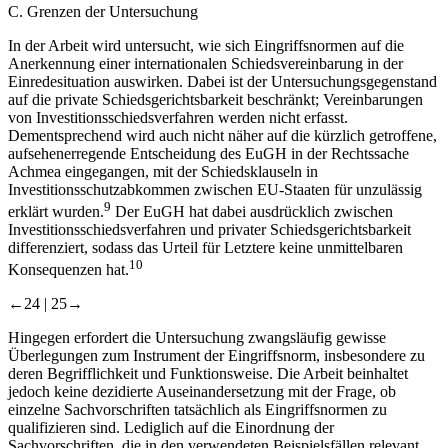
C.
Grenzen der Untersuchung
In der Arbeit wird untersucht, wie sich Eingriffsnormen auf die
Anerkennung einer internationalen Schiedsvereinbarung in der
Einredesituation auswirken. Dabei ist der Untersuchungsgegenstand
auf die private Schiedsgerichtsbarkeit beschränkt; Vereinbarungen
von Investitionsschiedsverfahren werden nicht erfasst.
Dementsprechend wird auch nicht näher auf die kürzlich getroffene,
aufsehenerregende Entscheidung des EuGH in der Rechtssache
Achmea
eingegangen, mit der Schiedsklauseln in
Investitionsschutzabkommen zwischen EU-Staaten für unzulässig
9
erklärt wurden.
Der EuGH hat dabei ausdrücklich zwischen
Investitionsschiedsverfahren und privater Schiedsgerichtsbarkeit
differenziert, sodass das Urteil für Letztere keine unmittelbaren
10
Konsequenzen hat.
←24 |
25→
Hingegen erfordert die Untersuchung zwangsläufig gewisse
Überlegungen zum Instrument der Eingriffsnorm, insbesondere zu
deren Begrifflichkeit und Funktionsweise. Die Arbeit beinhaltet
jedoch keine dezidierte Auseinandersetzung mit der Frage, ob
einzelne Sachvorschriften tatsächlich als Eingriffsnormen zu
qualifizieren sind. Lediglich auf die Einordnung der
Sachvorschriften, die in den verwendeten Beispielsfällen relevant