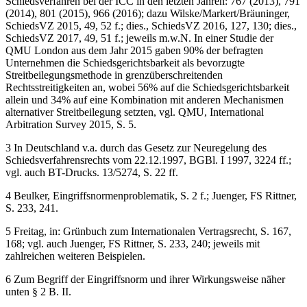
Schiedsverfahren bei der ICC in den letzten Jahren: 767 (2013), 791
(2014), 801 (2015), 966 (2016); dazu
Wilske
/
Markert
/
Bräuninger
,
SchiedsVZ 2015, 49, 52 f.;
dies.
, SchiedsVZ 2016, 127, 130;
dies.
,
SchiedsVZ 2017, 49, 51 f.; jeweils m.w.N. In einer Studie der
QMU London aus dem Jahr 2015 gaben 90% der befragten
Unternehmen die Schiedsgerichtsbarkeit als bevorzugte
Streitbeilegungsmethode in grenzüberschreitenden
Rechtsstreitigkeiten an, wobei 56% auf die Schiedsgerichtsbarkeit
allein und 34% auf eine Kombination mit anderen Mechanismen
alternativer Streitbeilegung setzten, vgl. QMU, International
Arbitration Survey 2015, S. 5.
3
In Deutschland v.a. durch das Gesetz zur Neuregelung des
Schiedsverfahrensrechts vom 22.12.1997, BGBl. I 1997, 3224 ff.;
vgl. auch BT-Drucks. 13/5274, S. 22 ff.
4
Beulker
, Eingriffsnormenproblematik, S. 2 f.;
Juenger
, FS Rittner,
S. 233, 241.
5
Freitag
, in: Grünbuch zum Internationalen Vertragsrecht, S. 167,
168; vgl. auch
Juenger
, FS Rittner, S. 233, 240; jeweils mit
zahlreichen weiteren Beispielen.
6
Zum Begriff der Eingriffsnorm und ihrer Wirkungsweise näher
unten
§ 2 B. II
.