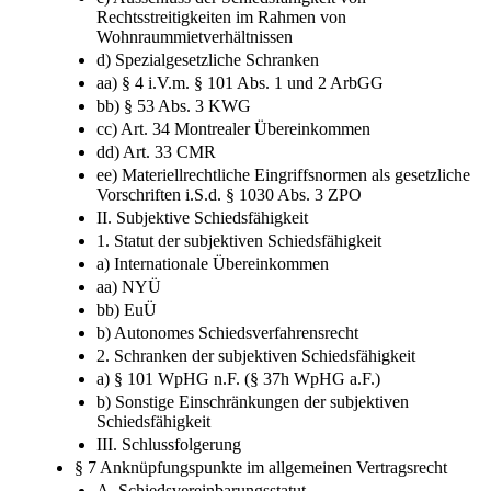
Rechtsstreitigkeiten im Rahmen von
Wohnraummietverhältnissen
d) Spezialgesetzliche Schranken
aa) § 4 i.V.m. § 101 Abs. 1 und 2 ArbGG
bb) § 53 Abs. 3 KWG
cc) Art. 34 Montrealer Übereinkommen
dd) Art. 33 CMR
ee) Materiellrechtliche Eingriffsnormen als gesetzliche
Vorschriften i.S.d. § 1030 Abs. 3 ZPO
II. Subjektive Schiedsfähigkeit
1. Statut der subjektiven Schiedsfähigkeit
a) Internationale Übereinkommen
aa) NYÜ
bb) EuÜ
b) Autonomes Schiedsverfahrensrecht
2. Schranken der subjektiven Schiedsfähigkeit
a) § 101 WpHG n.F. (§ 37h WpHG a.F.)
b) Sonstige Einschränkungen der subjektiven
Schiedsfähigkeit
III. Schlussfolgerung
§ 7 Anknüpfungspunkte im allgemeinen Vertragsrecht
A. Schiedsvereinbarungsstatut