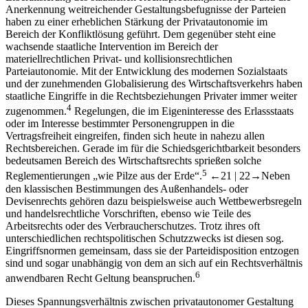
Anerkennung weitreichender Gestaltungsbefugnisse der Parteien
haben zu einer erheblichen Stärkung der Privatautonomie im
Bereich der Konfliktlösung geführt. Dem gegenüber steht eine
wachsende staatliche Intervention im Bereich der
materiellrechtlichen Privat- und kollisionsrechtlichen
Parteiautonomie. Mit der Entwicklung des modernen Sozialstaats
und der zunehmenden Globalisierung des Wirtschaftsverkehrs haben
staatliche Eingriffe in die Rechtsbeziehungen Privater immer weiter
4
zugenommen.
Regelungen, die im Eigeninteresse des Erlassstaats
oder im Interesse bestimmter Personengruppen in die
Vertragsfreiheit eingreifen, finden sich heute in nahezu allen
Rechtsbereichen. Gerade im für die Schiedsgerichtbarkeit besonders
bedeutsamen Bereich des Wirtschaftsrechts sprießen solche
5
Reglementierungen „wie Pilze aus der Erde“.
←21 |
22→
Neben
den klassischen Bestimmungen des Außenhandels- oder
Devisenrechts gehören dazu beispielsweise auch Wettbewerbsregeln
und handelsrechtliche Vorschriften, ebenso wie Teile des
Arbeitsrechts oder des Verbraucherschutzes. Trotz ihres oft
unterschiedlichen rechtspolitischen Schutzzwecks ist diesen sog.
Eingriffsnormen gemeinsam, dass sie der Parteidisposition entzogen
sind und sogar unabhängig von dem an sich auf ein Rechtsverhältnis
6
anwendbaren Recht Geltung beanspruchen.
Dieses Spannungsverhältnis zwischen privatautonomer Gestaltung