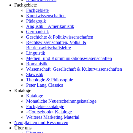
Fachgebiete
Fachgebiete
Kunstwissenschaften
Pädagogik
Anglistik – Amerikanistik
Germanistik
Geschichte & Politikwissenschaften
Rechtswissenschaften, Volks- &
Betriebswirtschaftslehre
Linguistik
Medien- und Kommunikationswissenschaften
Romanistik
Wissenschaft, Gesellschaft & Kulturwissenschaften
Slawistik
Theologie & Philosophie
Peter Lang Classics
Kataloge
Kataloge
Monatliche Neuerscheinungskataloge
Fachgebietskataloge
«Coursebook» Kataloge
Weiteres Marketing Material
Neuigkeiten und Ressourcen
Über uns