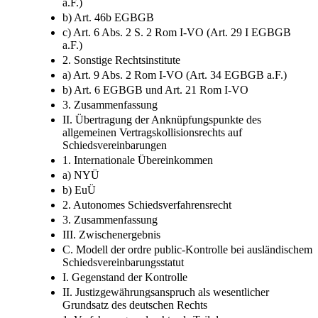
a.F.)
b) Art. 46b EGBGB
c) Art. 6 Abs. 2 S. 2 Rom I-VO (Art. 29 I EGBGB
a.F.)
2. Sonstige Rechtsinstitute
a) Art. 9 Abs. 2 Rom I-VO (Art. 34 EGBGB a.F.)
b) Art. 6 EGBGB und Art. 21 Rom I-VO
3. Zusammenfassung
II. Übertragung der Anknüpfungspunkte des
allgemeinen Vertragskollisionsrechts auf
Schiedsvereinbarungen
1. Internationale Übereinkommen
a) NYÜ
b) EuÜ
2. Autonomes Schiedsverfahrensrecht
3. Zusammenfassung
III. Zwischenergebnis
C. Modell der ordre public-Kontrolle bei ausländischem
Schiedsvereinbarungsstatut
I. Gegenstand der Kontrolle
II. Justizgewährungsanspruch als wesentlicher
Grundsatz des deutschen Rechts