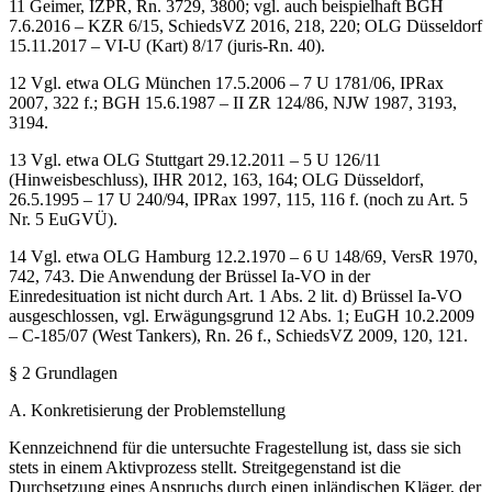
11
Geimer
, IZPR, Rn. 3729, 3800; vgl. auch beispielhaft BGH
7.6.2016 – KZR 6/15, SchiedsVZ 2016, 218, 220; OLG Düsseldorf
15.11.2017 – VI-U (Kart) 8/17 (juris-Rn. 40).
12
Vgl. etwa OLG München 17.5.2006 – 7 U 1781/06, IPRax
2007, 322 f.; BGH 15.6.1987 – II ZR 124/86, NJW 1987, 3193,
3194.
13
Vgl. etwa OLG Stuttgart 29.12.2011 – 5 U 126/11
(Hinweisbeschluss), IHR 2012, 163, 164; OLG Düsseldorf,
26.5.1995 – 17 U 240/94, IPRax 1997, 115, 116 f. (noch zu Art. 5
Nr. 5 EuGVÜ).
14
Vgl. etwa OLG Hamburg 12.2.1970 – 6 U 148/69, VersR 1970,
742, 743. Die Anwendung der Brüssel Ia-VO in der
Einredesituation ist nicht durch Art. 1 Abs. 2 lit. d) Brüssel Ia-VO
ausgeschlossen, vgl. Erwägungsgrund 12 Abs. 1; EuGH 10.2.2009
– C-185/07 (
West Tankers
), Rn. 26 f., SchiedsVZ 2009, 120, 121.
§ 2
Grundlagen
A.
Konkretisierung der Problemstellung
Kennzeichnend für die untersuchte Fragestellung ist, dass sie sich
stets in einem Aktivprozess stellt. Streitgegenstand ist die
Durchsetzung eines Anspruchs durch einen inländischen Kläger, der