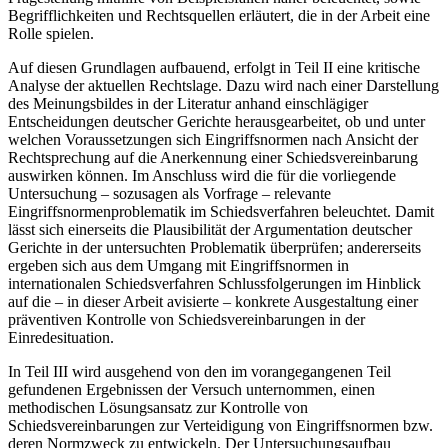
Begrifflichkeiten und Rechtsquellen erläutert, die in der Arbeit eine
Rolle spielen.
Auf diesen Grundlagen aufbauend, erfolgt in
Teil II
eine kritische
Analyse der aktuellen Rechtslage. Dazu wird nach einer Darstellung
des Meinungsbildes in der Literatur anhand einschlägiger
Entscheidungen deutscher Gerichte herausgearbeitet, ob und unter
welchen Voraussetzungen sich Eingriffsnormen nach Ansicht der
Rechtsprechung auf die Anerkennung einer Schiedsvereinbarung
auswirken können. Im Anschluss wird die für die vorliegende
Untersuchung – sozusagen als Vorfrage – relevante
Eingriffsnormenproblematik im Schiedsverfahren beleuchtet. Damit
lässt sich einerseits die Plausibilität der Argumentation deutscher
Gerichte in der untersuchten Problematik überprüfen; andererseits
ergeben sich aus dem Umgang mit Eingriffsnormen in
internationalen Schiedsverfahren Schlussfolgerungen im Hinblick
auf die – in dieser Arbeit avisierte – konkrete Ausgestaltung einer
präventiven Kontrolle von Schiedsvereinbarungen in der
Einredesituation.
In
Teil III
wird ausgehend von den im vorangegangenen Teil
gefundenen Ergebnissen der Versuch unternommen, einen
methodischen Lösungsansatz zur Kontrolle von
Schiedsvereinbarungen zur Verteidigung von Eingriffsnormen bzw.
deren Normzweck zu entwickeln. Der Untersuchungsaufbau