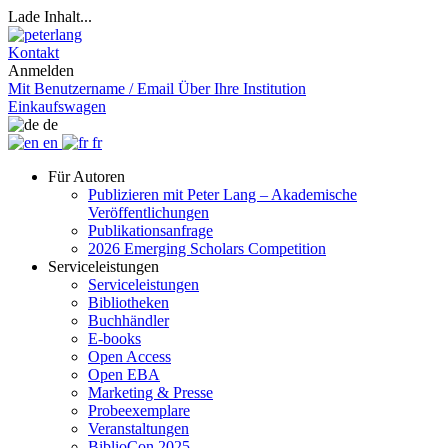
Lade Inhalt...
Kontakt
Anmelden
Mit Benutzername / Email
Über Ihre Institution
Einkaufswagen
de
en
fr
Für Autoren
Publizieren mit Peter Lang – Akademische
Veröffentlichungen
Publikationsanfrage
2026 Emerging Scholars Competition
Serviceleistungen
Serviceleistungen
Bibliotheken
Buchhändler
E-books
Open Access
Open EBA
Marketing & Presse
Probeexemplare
Veranstaltungen
BiblioCon 2025