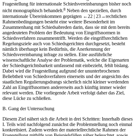
Fragestellung für internationale Schiedsvereinbarungen bisher noch
8
nicht monographisch behandelt.
Neben den speziellen, durch
internationale Übereinkommen geprägten
←22 |
23→
rechtlichen
Rahmenbedingungen besteht eine weitere Besonderheit im
Zusammenhang mit Schiedsabreden darin, dass sie mit dem bereits
angedeuteten Problem der Bedeutung von Eingriffsnormen in
Schiedsverfahren zusammentrifft. Werden die eingriffsrechtlichen
Regelungsziele auch von Schiedsgerichten durchgesetzt, besteht
nämlich überhaupt kein Bedürfnis, die Anerkennung der
Schiedsvereinbarung infrage zu stellen. Eine ausführliche
wissenschaftliche Analyse der Problematik, welche die Eigenarten
der Schiedsgerichtsbarkeit umfassend mit einbezieht, fehlt bislang.
Dabei wird die Fragestellung aufgrund der ununterbrochenen
Beliebtheit von Schiedsverfahren einerseits und der angesichts des
staatlichen Regulierungsdrangs sicherlich nicht kleiner werdenden
Zahl an Eingriffsnormen andererseits auch künftig immer wieder
relevant werden. Die vorliegende Arbeit verfolgt daher das Ziel,
diese Lücke zu schließen.
B.
Gang der Untersuchung
Diesem Ziel nähert sich die Arbeit in drei Schritten: Innerhalb dieses
I. Teils wird nachfolgend zunächst die Problemstellung noch einmal
konkretisiert. Zudem werden der materiellrechtliche Rahmen der
Fragestellung mithilfe von Beispielsfällen näher beleuchtet, sowie