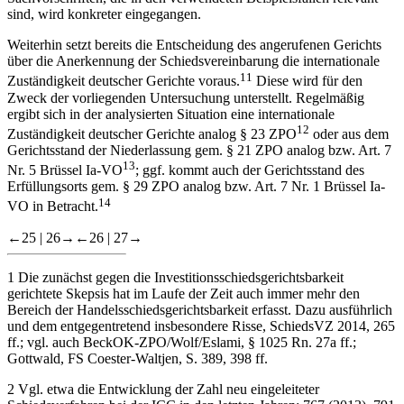
sind, wird konkreter eingegangen.
Weiterhin setzt bereits die Entscheidung des angerufenen Gerichts
über die Anerkennung der Schiedsvereinbarung die internationale
11
Zuständigkeit deutscher Gerichte voraus.
Diese wird für den
Zweck der vorliegenden Untersuchung unterstellt. Regelmäßig
ergibt sich in der analysierten Situation eine internationale
12
Zuständigkeit deutscher Gerichte analog § 23 ZPO
oder aus dem
Gerichtsstand der Niederlassung gem. § 21 ZPO analog bzw. Art. 7
13
Nr. 5 Brüssel Ia-VO
; ggf. kommt auch der Gerichtsstand des
Erfüllungsorts gem. § 29 ZPO analog bzw. Art. 7 Nr. 1 Brüssel Ia-
14
VO in Betracht.
←25 |
26→
←26 |
27→
1
Die zunächst gegen die Investitionsschiedsgerichtsbarkeit
gerichtete Skepsis hat im Laufe der Zeit auch immer mehr den
Bereich der Handelsschiedsgerichtsbarkeit erfasst. Dazu ausführlich
und dem entgegentretend insbesondere
Risse
, SchiedsVZ 2014, 265
ff.; vgl. auch BeckOK-ZPO/
Wolf
/
Eslami
, § 1025 Rn. 27a ff.;
Gottwald
, FS Coester-Waltjen, S. 389, 398 ff.
2
Vgl. etwa die Entwicklung der Zahl neu eingeleiteter