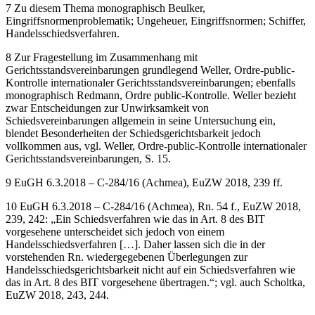
7
Zu diesem Thema monographisch
Beulker
,
Eingriffsnormenproblematik;
Ungeheuer
, Eingriffsnormen;
Schiffer
,
Handelsschiedsverfahren.
8
Zur Fragestellung im Zusammenhang mit
Gerichtsstandsvereinbarungen grundlegend
Weller
, Ordre-public-
Kontrolle internationaler Gerichtsstandsvereinbarungen; ebenfalls
monographisch
Redmann
, Ordre public-Kontrolle.
Weller
bezieht
zwar Entscheidungen zur Unwirksamkeit von
Schiedsvereinbarungen allgemein in seine Untersuchung ein,
blendet Besonderheiten der Schiedsgerichtsbarkeit jedoch
vollkommen aus, vgl.
Weller
, Ordre-public-Kontrolle internationaler
Gerichtsstandsvereinbarungen, S. 15.
9
EuGH 6.3.2018 – C-284/16 (
Achmea
), EuZW 2018, 239 ff.
10
EuGH 6.3.2018 – C-284/16 (
Achmea
), Rn. 54 f., EuZW 2018,
239, 242: „Ein Schiedsverfahren wie das in Art. 8 des BIT
vorgesehene unterscheidet sich jedoch von einem
Handelsschiedsverfahren […]. Daher lassen sich die in der
vorstehenden Rn. wiedergegebenen Überlegungen zur
Handelsschiedsgerichtsbarkeit nicht auf ein Schiedsverfahren wie
das in Art. 8 des BIT vorgesehene übertragen.“; vgl. auch
Scholtka
,
EuZW 2018, 243, 244.