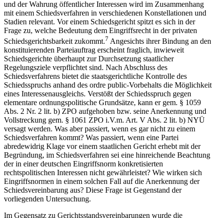
und der Wahrung öffentlicher Interessen wird im Zusammenhang
mit einem Schiedsverfahren in verschiedenen Konstellationen und
Stadien relevant. Vor einem Schiedsgericht spitzt es sich in der
Frage zu, welche Bedeutung dem Eingriffsrecht in der privaten
7
Schiedsgerichtsbarkeit zukommt.
Angesichts ihrer Bindung an den
konstituierenden Parteiauftrag erscheint fraglich, inwieweit
Schiedsgerichte überhaupt zur Durchsetzung staatlicher
Regelungsziele verpflichtet sind. Nach Abschluss des
Schiedsverfahrens bietet die staatsgerichtliche Kontrolle des
Schiedsspruchs anhand des ordre public-Vorbehalts die Möglichkeit
eines Interessenausgleichs. Verstößt der Schiedsspruch gegen
elementare ordnungspolitische Grundsätze, kann er gem. § 1059
Abs. 2 Nr. 2 lit. b) ZPO aufgehoben bzw. seine Anerkennung und
Vollstreckung gem. § 1061 ZPO i.V.m. Art. V Abs. 2 lit. b) NYÜ
versagt werden. Was aber passiert, wenn es gar nicht zu einem
Schiedsverfahren kommt? Was passiert, wenn eine Partei
abredewidrig Klage vor einem staatlichen Gericht erhebt mit der
Begründung, im Schiedsverfahren sei eine hinreichende Beachtung
der in einer deutschen Eingriffsnorm konkretisierten
rechtspolitischen Interessen nicht gewährleistet? Wie wirken sich
Eingriffsnormen in einem solchen Fall auf die Anerkennung der
Schiedsvereinbarung aus? Diese Frage ist Gegenstand der
vorliegenden Untersuchung.
Im Gegensatz zu Gerichtsstandsvereinbarungen wurde die