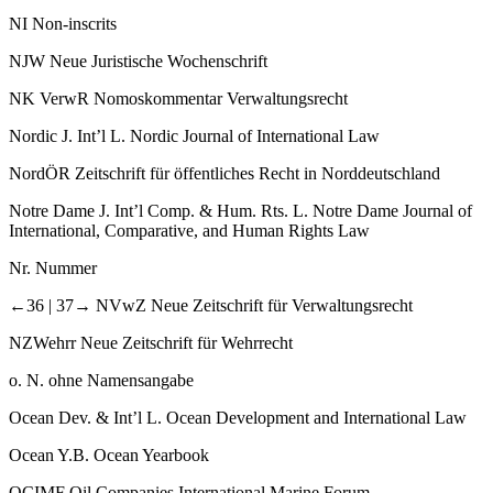
NI
Non-​inscrits
NJW
Neue Juristische Wochenschrift
NK VerwR
Nomoskommentar Verwaltungsrecht
Nordic J. Int’l L.
Nordic Journal of International Law
NordÖR
Zeitschrift für öffentliches Recht in Norddeutschland
Notre Dame J. Int’l Comp. & Hum. Rts. L.
Notre Dame Journal of
International, Comparative, and Human Rights Law
Nr.
Nummer
←36 |
37→ NVwZ
Neue Zeitschrift für Verwaltungsrecht
NZWehrr
Neue Zeitschrift für Wehrrecht
o. N.
ohne Namensangabe
Ocean Dev. & Int’l L.
Ocean Development and International Law
Ocean Y.B.
Ocean Yearbook
OCIMF
Oil Companies International Marine Forum