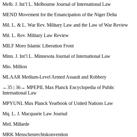
Melb. J. Int’l L.
Melbourne Journal of International Law
MEND
Movement for the Emancipation of the Niger Delta
Mil. L. & L. War Rev.
Military Law and the Law of War Review
Mil. L. Rev.
Military Law Review
MILF
Moro Islamic Liberation Front
Minn. J. Int’l L.
Minnesota Journal of International Law
Mio.
Million
MLAAR
Medium-​Level Armed Assault and Robbery
←35 |
36→ MPEPIL
Max Planck Encyclopedia of Public
International Law
MPYUNL
Max Planck Yearbook of United Nations Law
Mq. L. J.
Macquarie Law Journal
Mrd.
Millarde
MRK
Menschenrechtskonvention