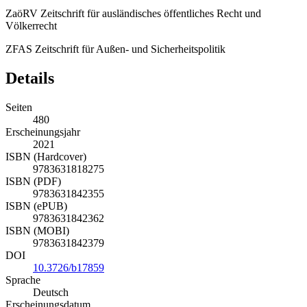
ZaöRV
Zeitschrift für ausländisches öffentliches Recht und
Völkerrecht
ZFAS
Zeitschrift für Außen-​ und Sicherheitspolitik
Details
Seiten
480
Erscheinungsjahr
2021
ISBN (Hardcover)
9783631818275
ISBN (PDF)
9783631842355
ISBN (ePUB)
9783631842362
ISBN (MOBI)
9783631842379
DOI
10.3726/b17859
Sprache
Deutsch
Erscheinungsdatum