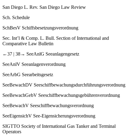
San Diego L. Rev.
San Diego Law Review
Sch.
Schedule
SchBesV
Schiffsbesetzungsverordnung
Sec. Int’l & Comp. L. Bull.
Section of International and
Comparative Law Bulletin
←37 |
38→ SeeAnlG
Seeanlagengesetz
SeeAnlV
Seeanlagenverordnung
SeeArbG
Seearbeitsgesetz
SeeBewachDV
Seeschiffbewachungsdurchführungsverordnung
SeeBewachGebV
Seeschiffbewachungsgebührenverordnung
SeeBewachV
Seeschiffbewachungsverordnung
SeeEigensichV
See-​Eigensicherungsverordnung
SIGTTO
Society of International Gas Tanker and Terminal
Operators