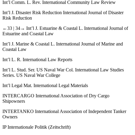
Int’l Comm. L. Rev.
International Community Law Review
Int’l J. Disaster Risk Reduction
International Journal of Disaster
Risk Reduction
←33 |
34→ Int’l J. Estuarine & Coastal L.
International Journal of
Estuarine and Coastal Law
Int’l J. Marine & Coastal L.
International Journal of Marine and
Coastal Law
Int’l L. R.
International Law Reports
Int’l L. Stud. Ser. US Naval War Col.
International Law Studies
Series. US Naval War College
Int’l Legal Mat.
International Legal Materials
INTERCARGO
International Association of Dry Cargo
Shipowners
INTERTANKO
International Association of Independent Tanker
Owners
IP
Internationale Politik (Zeitschrift)