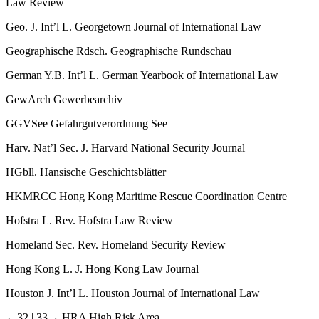
Law Review
Geo. J. Int’l L.
Georgetown Journal of International Law
Geographische Rdsch.
Geographische Rundschau
German Y.B. Int’l L.
German Yearbook of International Law
GewArch
Gewerbearchiv
GGVSee
Gefahrgutverordnung See
Harv. Nat’l Sec. J.
Harvard National Security Journal
HGbll.
Hansische Geschichtsblätter
HKMRCC
Hong Kong Maritime Rescue Coordination Centre
Hofstra L. Rev.
Hofstra Law Review
Homeland Sec. Rev.
Homeland Security Review
Hong Kong L. J.
Hong Kong Law Journal
Houston J. Int’l L.
Houston Journal of International Law
←32 |
33→ HRA
High Risk Area