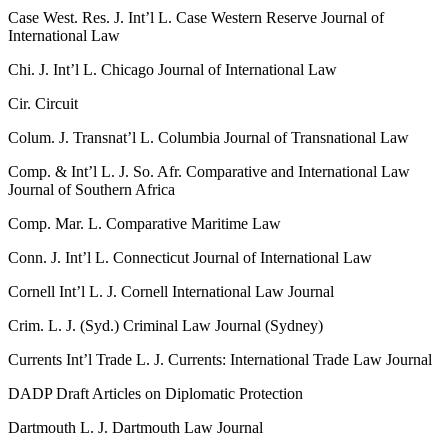
Case West. Res. J. Int’l L.
Case Western Reserve Journal of
International Law
Chi. J. Int’l L.
Chicago Journal of International Law
Cir.
Circuit
Colum. J. Transnat’l L.
Columbia Journal of Transnational Law
Comp. & Int’l L. J. So. Afr.
Comparative and International Law
Journal of Southern Africa
Comp. Mar. L.
Comparative Maritime Law
Conn. J. Int’l L.
Connecticut Journal of International Law
Cornell Int’l L. J.
Cornell International Law Journal
Crim. L. J. (Syd.)
Criminal Law Journal (Sydney)
Currents Int’l Trade L. J.
Currents: International Trade Law Journal
DADP
Draft Articles on Diplomatic Protection
Dartmouth L. J.
Dartmouth Law Journal