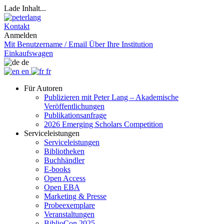
Lade Inhalt...
Kontakt
Anmelden
Mit Benutzername / Email
Über Ihre Institution
Einkaufswagen
de
en
fr
Für Autoren
Publizieren mit Peter Lang – Akademische
Veröffentlichungen
Publikationsanfrage
2026 Emerging Scholars Competition
Serviceleistungen
Serviceleistungen
Bibliotheken
Buchhändler
E-books
Open Access
Open EBA
Marketing & Presse
Probeexemplare
Veranstaltungen
BiblioCon 2025