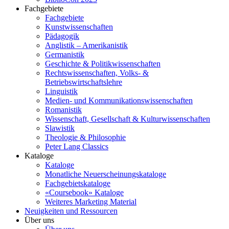
Fachgebiete
Fachgebiete
Kunstwissenschaften
Pädagogik
Anglistik – Amerikanistik
Germanistik
Geschichte & Politikwissenschaften
Rechtswissenschaften, Volks- &
Betriebswirtschaftslehre
Linguistik
Medien- und Kommunikationswissenschaften
Romanistik
Wissenschaft, Gesellschaft & Kulturwissenschaften
Slawistik
Theologie & Philosophie
Peter Lang Classics
Kataloge
Kataloge
Monatliche Neuerscheinungskataloge
Fachgebietskataloge
«Coursebook» Kataloge
Weiteres Marketing Material
Neuigkeiten und Ressourcen
Über uns