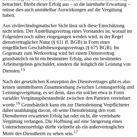
Insoweit wird offenbar die Vergütung eines Vorstands als
Belohnung für den von ihm verursachten wirtschaftlichen Erfolg
betrachtet. Bleibt dieser Erfolg aus – so die laienhafte Erwartung –
müsse dies auch unmittelbar Auswirkungen auf die Vergütung
haben.
Aus zivilrechtsdogmatischer Sicht lässt sich diese Einschätzung
nicht teilen. Der Anstellungsvertrag eines Vorstandes ist, worauf im
Folgenden noch näher eingegangen werden wird, in der Regel
dienstvertraglicher Natur (§ 611 ff. BGB) in Form eines
entgeltlichen Geschäftsbesorgungsvertrags (§ 675 BGB). Im
Gegensatz zum Werkvertrag wird bei einem Dienstvertrag
grundsätzlich nicht ein bestimmter Erfolg, also ein bestimmtes
Arbeitsergebnis geschuldet, sondern die lediglich die Leistung von
15
Diensten.
Nach der gesetzlichen Konzeption des Dienstvertrages gibt es also
keinen unmittelbaren Zusammenhang zwischen Leistungserfolg und
Leistungsvergütung, es sei denn, dass ein solcher etwa in Form
variabler Vergütungsbestandteile zwischen den Parteien vereinbart
16
wurde.
Grundsätzlich kann ein zur Dienstleistung Verpflichteter
daher unabhängig davon, ob seine Dienstleistung den vom
Dienstherren erwarteten Erfolg hat oder nicht, die vereinbarte