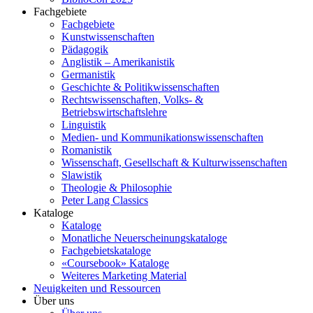
Fachgebiete
Fachgebiete
Kunstwissenschaften
Pädagogik
Anglistik – Amerikanistik
Germanistik
Geschichte & Politikwissenschaften
Rechtswissenschaften, Volks- &
Betriebswirtschaftslehre
Linguistik
Medien- und Kommunikationswissenschaften
Romanistik
Wissenschaft, Gesellschaft & Kulturwissenschaften
Slawistik
Theologie & Philosophie
Peter Lang Classics
Kataloge
Kataloge
Monatliche Neuerscheinungskataloge
Fachgebietskataloge
«Coursebook» Kataloge
Weiteres Marketing Material
Neuigkeiten und Ressourcen
Über uns