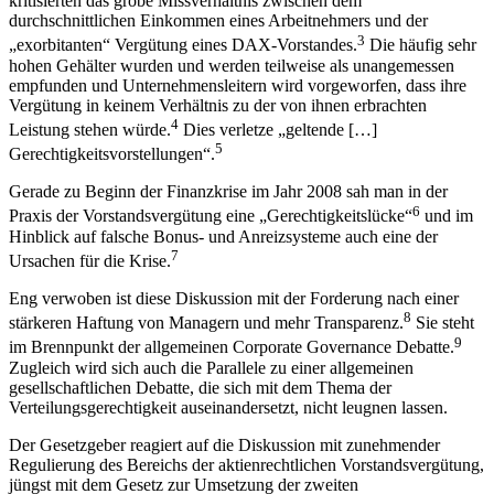
Besonders arbeitnehmernahe Organisationen und Parteien aus dem
linken politischen Spektrum greifen dieses Thema gerne auf und
kritisierten das grobe Missverhältnis zwischen dem
durchschnittlichen Einkommen eines Arbeitnehmers und der
3
„
exorbitanten
“ Vergütung eines DAX-Vorstandes.
Die häufig sehr
hohen Gehälter wurden und werden teilweise als unangemessen
empfunden und Unternehmensleitern wird vorgeworfen, dass ihre
Vergütung in keinem Verhältnis zu der von ihnen erbrachten
4
Leistung stehen würde.
Dies verletze „
geltende […]
5
Gerechtigkeitsvorstellungen
“.
Gerade zu Beginn der Finanzkrise im Jahr 2008 sah man in der
6
Praxis der Vorstandsvergütung eine „
Gerechtigkeitslücke
“
und im
Hinblick auf falsche Bonus- und Anreizsysteme auch eine der
7
Ursachen für die Krise.
Eng verwoben ist diese Diskussion mit der Forderung nach einer
8
stärkeren Haftung von Managern und mehr Transparenz.
Sie steht
9
im Brennpunkt der allgemeinen Corporate Governance Debatte.
Zugleich wird sich auch die Parallele zu einer allgemeinen
gesellschaftlichen Debatte, die sich mit dem Thema der
Verteilungsgerechtigkeit auseinandersetzt, nicht leugnen lassen.