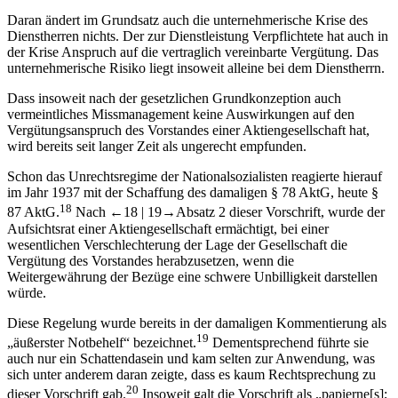
Vergütung verlangen. Die Hoffnung auf eine Steigerung eines
Unternehmenserfolgs dürfte vielmehr als ein außervertragliches
17
Motiv des Dienstherrn zu sehen sein.
Daran ändert im Grundsatz auch die unternehmerische Krise des
Dienstherren nichts. Der zur Dienstleistung Verpflichtete hat auch in
der Krise Anspruch auf die vertraglich vereinbarte Vergütung. Das
unternehmerische Risiko liegt insoweit alleine bei dem Dienstherrn.
Dass insoweit nach der gesetzlichen Grundkonzeption auch
vermeintliches Missmanagement keine Auswirkungen auf den
Vergütungsanspruch des Vorstandes einer Aktiengesellschaft hat,
wird bereits seit langer Zeit als ungerecht empfunden.
Schon das Unrechtsregime der Nationalsozialisten reagierte hierauf
im Jahr 1937 mit der Schaffung des damaligen § 78 AktG, heute §
18
87 AktG.
Nach
←18 |
19→
Absatz 2 dieser Vorschrift, wurde der
Aufsichtsrat einer Aktiengesellschaft ermächtigt, bei einer
wesentlichen Verschlechterung der Lage der Gesellschaft die
Vergütung des Vorstandes herabzusetzen, wenn die
Weitergewährung der Bezüge eine schwere Unbilligkeit darstellen
würde.
Diese Regelung wurde bereits in der damaligen Kommentierung als
19
„
äußerster Notbehelf
“ bezeichnet.
Dementsprechend führte sie