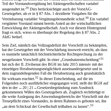
28
Dauner-Lieb
zu Recht hinweist.
Zudem zeigt ein Blick auf die Praxis, dass ein nicht unerheblicher
Teil der Vorstandsvergütung bei Aktiengesellschaften variabel
29
ausgestaltet ist.
Dies berücksichtigte auch der VorstAG-
Gesetzgeber, als er in § 87 Abs. 1 dezidierte Vorgaben für die
30
Vereinbarung variabler Vergütungsbestandteile schuf.
Ein variabel
vergüteter Vorstand nimmt bereits Anteil an der wirtschaftlichen
Entwicklung der Aktiengesellschaft. Auch vor diesem Hintergrund
fragt es sich, wieso es überhaupt der Regelung des § 87 Abs. 2
AktG bedarf.
Sein Ziel, nämlich das Vollzugsdefizit der Vorschrift zu bekämpfen,
hat der Gesetzgeber mit der Verschärfung insoweit erreicht, als dass
es nunmehr tatsächlich höchstrichterliche Rechtsprechung zu der
31
neugefassten Vorschrift gibt. In einer „
Grundsatzentscheidung
“
hat sich der II. Zivilsenat des BGH im Jahr 2015 intensiv mit der
einseitigen Herabsetzungsmöglichkeit auseinandergesetzt und in
dem zugrundeliegenden Fall die Herabsetzung auch grundsätzlich
32
für wirksam erachtet.
In dieser Entscheidung, auf die im
Folgenden noch ausführlicher eingegangen wird, stellt der BGH auf
den in der
←20 |
21→
Gesetzesbegründung zum Ausdruck
gekommenen Willen des Gesetzgebers ab. Zugleich rechtfertigt er
die weite Auslegung des Anwendungsbereichs der Vorschrift mit der