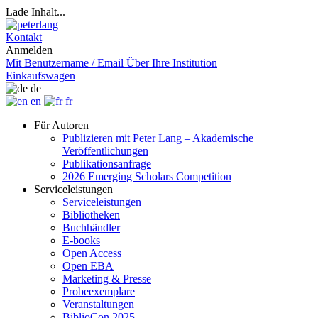
Lade Inhalt...
Kontakt
Anmelden
Mit Benutzername / Email
Über Ihre Institution
Einkaufswagen
de
en
fr
Für Autoren
Publizieren mit Peter Lang – Akademische
Veröffentlichungen
Publikationsanfrage
2026 Emerging Scholars Competition
Serviceleistungen
Serviceleistungen
Bibliotheken
Buchhändler
E-books
Open Access
Open EBA
Marketing & Presse
Probeexemplare
Veranstaltungen
BiblioCon 2025