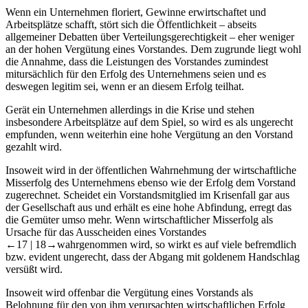
Verrechtlichung des Bereichs der Vorstandsvergütung in der
Aktiengesellschaft die einseitige Herabsetzungsmöglichkeit von als
überhöht empfundenen Gehältern in der Krise (§ 87 Abs. 2 AktG).
Wenn ein Unternehmen floriert, Gewinne erwirtschaftet und
Arbeitsplätze schafft, stört sich die Öffentlichkeit – abseits
allgemeiner Debatten über Verteilungsgerechtigkeit – eher weniger
an der hohen Vergütung eines Vorstandes. Dem zugrunde liegt wohl
die Annahme, dass die Leistungen des Vorstandes zumindest
mitursächlich für den Erfolg des Unternehmens seien und es
deswegen legitim sei, wenn er an diesem Erfolg teilhat.
Gerät ein Unternehmen allerdings in die Krise und stehen
insbesondere Arbeitsplätze auf dem Spiel, so wird es als ungerecht
empfunden, wenn weiterhin eine hohe Vergütung an den Vorstand
gezahlt wird.
Insoweit wird in der öffentlichen Wahrnehmung der wirtschaftliche
Misserfolg des Unternehmens ebenso wie der Erfolg dem Vorstand
zugerechnet. Scheidet ein Vorstandsmitglied im Krisenfall gar aus
der Gesellschaft aus und erhält es eine hohe Abfindung, erregt das
die Gemüter umso mehr. Wenn wirtschaftlicher Misserfolg als
Ursache für das Ausscheiden eines Vorstandes
←17 |
18→
wahrgenommen wird, so wirkt es auf viele befremdlich
bzw. evident ungerecht, dass der Abgang mit goldenem Handschlag
versüßt wird.