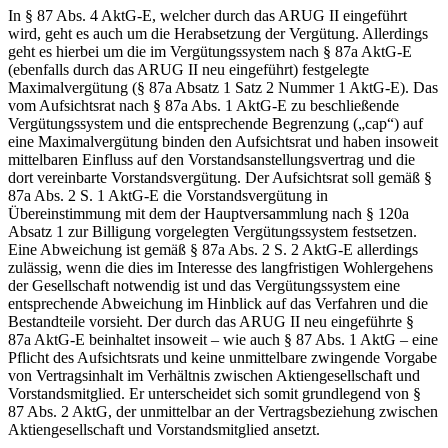
Treuepflicht eines Vorstandes, in deren Rahmen es geboten sei, ihn
33
„
an dem Schicksal der Gesellschaft teilhaben zu lassen
“.
In § 87 Abs. 4 AktG-E, welcher durch das ARUG II eingeführt
wird, geht es auch um die Herabsetzung der Vergütung. Allerdings
geht es hierbei um die im Vergütungssystem nach § 87a AktG-E
(ebenfalls durch das ARUG II neu eingeführt) festgelegte
Maximalvergütung (§ 87a Absatz 1 Satz 2 Nummer 1 AktG-E). Das
vom Aufsichtsrat nach § 87a Abs. 1 AktG-E zu beschließende
Vergütungssystem und die entsprechende Begrenzung („
cap
“) auf
eine Maximalvergütung binden den Aufsichtsrat und haben insoweit
mittelbaren Einfluss auf den Vorstandsanstellungsvertrag und die
dort vereinbarte Vorstandsvergütung. Der Aufsichtsrat soll gemäß §
87a Abs. 2 S. 1 AktG-E die Vorstandsvergütung in
Übereinstimmung mit dem der Hauptversammlung nach § 120a
Absatz 1 zur Billigung vorgelegten Vergütungssystem festsetzen.
Eine Abweichung ist gemäß § 87a Abs. 2 S. 2 AktG-E allerdings
zulässig, wenn die dies im Interesse des langfristigen Wohlergehens
der Gesellschaft notwendig ist und das Vergütungssystem eine
entsprechende Abweichung im Hinblick auf das Verfahren und die
Bestandteile vorsieht. Der durch das ARUG II neu eingeführte §
87a AktG-E beinhaltet insoweit – wie auch § 87 Abs. 1 AktG – eine
Pflicht des Aufsichtsrats und keine unmittelbare zwingende Vorgabe
von Vertragsinhalt im Verhältnis zwischen Aktiengesellschaft und
Vorstandsmitglied. Er unterscheidet sich somit grundlegend von §