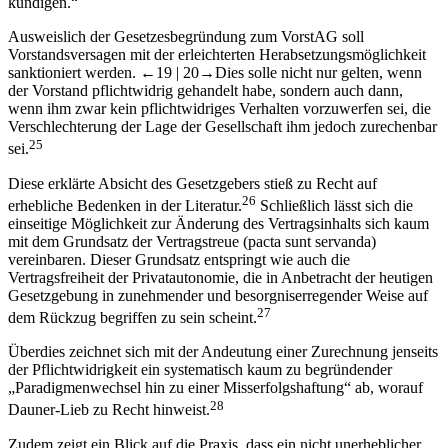
Anstellungsvertrag im übrigen nicht berührt. Das Vorstandsmitglied
kann jedoch seinen Anstellungsvertrag für den Schluß des nächsten
Kalendervierteljahrs mit einer Kündigungsfrist von sechs Wochen
kündigen.
“
Ausweislich der Gesetzesbegründung zum VorstAG soll
Vorstandsversagen mit der erleichterten Herabsetzungsmöglichkeit
sanktioniert werden.
←19 |
20→
Dies solle nicht nur gelten, wenn
der Vorstand pflichtwidrig gehandelt habe, sondern auch dann,
wenn ihm zwar kein pflichtwidriges Verhalten vorzuwerfen sei, die
Verschlechterung der Lage der Gesellschaft ihm jedoch zurechenbar
25
sei.
Diese erklärte Absicht des Gesetzgebers stieß zu Recht auf
26
erhebliche Bedenken in der Literatur.
Schließlich lässt sich die
einseitige Möglichkeit zur Änderung des Vertragsinhalts sich kaum
mit dem Grundsatz der Vertragstreue (
pacta sunt servanda
)
vereinbaren. Dieser Grundsatz entspringt wie auch die
Vertragsfreiheit der Privatautonomie, die in Anbetracht der heutigen
Gesetzgebung in zunehmender und besorgniserregender Weise auf
27
dem Rückzug begriffen zu sein scheint.
Überdies zeichnet sich mit der Andeutung einer Zurechnung jenseits
der Pflichtwidrigkeit ein systematisch kaum zu begründender
„
Paradigmenwechsel hin zu einer Misserfolgshaftung
“ ab, worauf