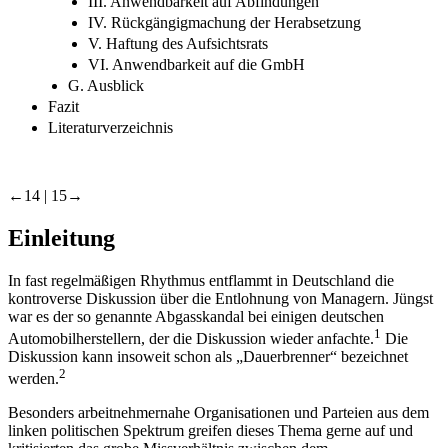
I. Herabsetzung auf Null
II. Belastung mehrerer Vorstandsmitglieder
III. Anwendbarkeit auf Abfindungen
IV. Rückgängigmachung der Herabsetzung
V. Haftung des Aufsichtsrats
VI. Anwendbarkeit auf die GmbH
G. Ausblick
Fazit
Literaturverzeichnis
←14 |
15→
Einleitung
In fast regelmäßigen Rhythmus entflammt in Deutschland die
kontroverse Diskussion über die Entlohnung von Managern. Jüngst
war es der so genannte Abgasskandal bei einigen deutschen
1
Automobilherstellern, der die Diskussion wieder anfachte.
Die
Diskussion kann insoweit schon als „
Dauerbrenner
“ bezeichnet
2
werden.