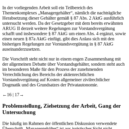
13
Neuerungen als unpraktisch oder systemfremd.
Zudem wird
vermehrt versucht, die Erkenntnisse der Ökonomie zur Auslegung
14
von Normen heranzuziehen.
In der vorliegenden Arbeit soll ein Teilbereich des
Themenkomplexes „
Managergehälter
“, nämlich die nachträgliche
Herabsetzung dieser Gehälter gemäß § 87 Abs. 2 AktG ausführlich
untersucht werden. Da der Gesetzgeber mit dem bereits erwähnten
ARUG II
derzeit weitere Regelungen zur Vorstandsvergütung
schafft und insbesondere § 87 AktG um einen Abs. 4 ergänzt, sowie
einen neuen § 87a AktG einfügt, gibt dies Anlass sich mit den
bisherigen Regelungen zur Vorstandsvergütung in § 87 AktG
auseinanderzusetzen.
Die Vorschrift steht nicht nur in einem engen Zusammenhang mit
der allgemeinen Debatte über Vorstandsgehälter, sondern steht auch
im besonderen Maße für den Prozess der zunehmenden
Verrechtlichung des Bereichs der aktienrechtlichen
Vorstandsvergütung auf Kosten allgemeiner zivilrechtlicher
Dogmatik und des Grundsatzes der Privatautonomie.
←16 |
17→
Problemstellung, Zielsetzung der Arbeit, Gang der
Untersuchung