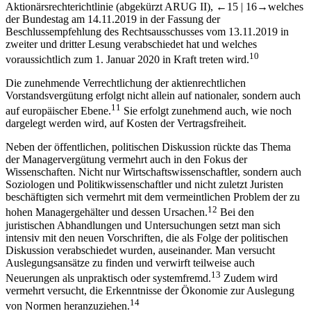
Der Gesetzgeber reagiert auf die Diskussion mit zunehmender
Regulierung des Bereichs der aktienrechtlichen Vorstandsvergütung,
jüngst mit dem Gesetz zur Umsetzung der zweiten
Aktionärsrechterichtlinie (abgekürzt A
RUG II
),
←15 |
16→
welches
der Bundestag am 14.11.2019 in der Fassung der
Beschlussempfehlung des Rechtsausschusses vom 13.11.2019 in
zweiter und dritter Lesung verabschiedet hat und welches
10
voraussichtlich zum 1. Januar 2020 in Kraft treten wird.
Die zunehmende Verrechtlichung der aktienrechtlichen
Vorstandsvergütung erfolgt nicht allein auf nationaler, sondern auch
11
auf europäischer Ebene.
Sie erfolgt zunehmend auch, wie noch
dargelegt werden wird, auf Kosten der Vertragsfreiheit.
Neben der öffentlichen, politischen Diskussion rückte das Thema
der Managervergütung vermehrt auch in den Fokus der
Wissenschaften. Nicht nur Wirtschaftswissenschaftler, sondern auch
Soziologen und Politikwissenschaftler und nicht zuletzt Juristen
beschäftigten sich vermehrt mit dem vermeintlichen Problem der zu
12
hohen Managergehälter und dessen Ursachen.
Bei den
juristischen Abhandlungen und Untersuchungen setzt man sich
intensiv mit den neuen Vorschriften, die als Folge der politischen
Diskussion verabschiedet wurden, auseinander. Man versucht
Auslegungsansätze zu finden und verwirft teilweise auch