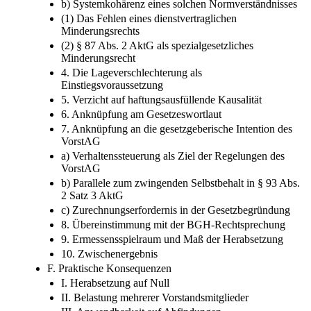
(4) § 87 Abs. 2 AktG als weiteres Instrument der
Verhaltenssteuerung
b) Systemkohärenz eines solchen Normverständnisses
(1) Das Fehlen eines dienstvertraglichen
Minderungsrechts
(2) § 87 Abs. 2 AktG als spezialgesetzliches
Minderungsrecht
4. Die Lageverschlechterung als
Einstiegsvoraussetzung
5. Verzicht auf haftungsausfüllende Kausalität
6. Anknüpfung am Gesetzeswortlaut
7. Anknüpfung an die gesetzgeberische Intention des
VorstAG
a) Verhaltenssteuerung als Ziel der Regelungen des
VorstAG
b) Parallele zum zwingenden Selbstbehalt in § 93 Abs.
2 Satz 3 AktG
c) Zurechnungserfordernis in der Gesetzbegründung
8. Übereinstimmung mit der BGH-Rechtsprechung
9. Ermessensspielraum und Maß der Herabsetzung
10. Zwischenergebnis
F. Praktische Konsequenzen