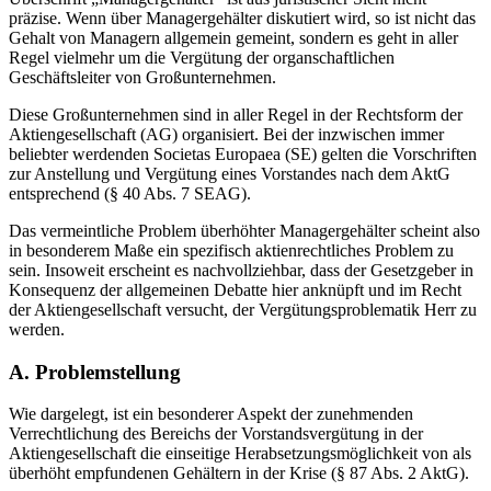
Die häufig im Rahmen der öffentlichen Diskussion verwendete
Überschrift „
Managergehälter
“ ist aus juristischer Sicht nicht
präzise. Wenn über Managergehälter diskutiert wird, so ist nicht das
Gehalt von Managern allgemein gemeint, sondern es geht in aller
Regel vielmehr um die Vergütung der organschaftlichen
Geschäftsleiter von Großunternehmen.
Diese Großunternehmen sind in aller Regel in der Rechtsform der
Aktiengesellschaft (AG) organisiert. Bei der inzwischen immer
beliebter werdenden
Societas Europaea
(SE) gelten die Vorschriften
zur Anstellung und Vergütung eines Vorstandes nach dem AktG
entsprechend (§ 40 Abs. 7 SEAG).
Das vermeintliche Problem überhöhter Managergehälter scheint also
in besonderem Maße ein spezifisch aktienrechtliches Problem zu
sein. Insoweit erscheint es nachvollziehbar, dass der Gesetzgeber in
Konsequenz der allgemeinen Debatte hier anknüpft und im Recht
der Aktiengesellschaft versucht, der Vergütungsproblematik Herr zu
werden.
A.
Problemstellung
Wie dargelegt, ist ein besonderer Aspekt der zunehmenden