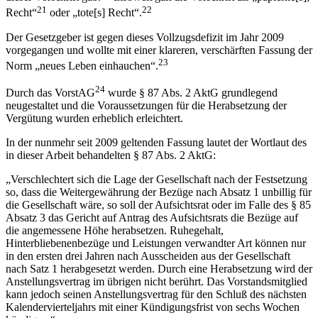
auch nur ein Schattendasein und kam selten zur Anwendung, was
sich unter anderem daran zeigte, dass es kaum Rechtsprechung zu
20
dieser Vorschrift gab.
Insoweit galt die Vorschrift als „
papierne[s];
21
22
Recht
“
oder „
tote[s] Recht
“.
Der Gesetzgeber ist gegen dieses Vollzugsdefizit im Jahr 2009
vorgegangen und wollte mit einer klareren, verschärften Fassung der
23
Norm „
neues Leben einhauchen
“.
24
Durch das VorstAG
wurde § 87 Abs. 2 AktG grundlegend
neugestaltet und die Voraussetzungen für die Herabsetzung der
Vergütung wurden erheblich erleichtert.
In der nunmehr seit 2009 geltenden Fassung lautet der Wortlaut des
in dieser Arbeit behandelten § 87 Abs. 2 AktG:
„
Verschlechtert sich die Lage der Gesellschaft nach der Festsetzung
so, dass die Weitergewährung der Bezüge nach Absatz 1 unbillig für
die Gesellschaft wäre, so soll der Aufsichtsrat oder im Falle des § 85
Absatz 3 das Gericht auf Antrag des Aufsichtsrats die Bezüge auf
die angemessene Höhe herabsetzen. Ruhegehalt,
Hinterbliebenenbezüge und Leistungen verwandter Art können nur
in den ersten drei Jahren nach Ausscheiden aus der Gesellschaft
nach Satz 1 herabgesetzt werden. Durch eine Herabsetzung wird der