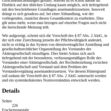
Die Diskussion insbesondere auch zu dem hier behandelten § 87
Abs. 2 AktG, wird ganz überwiegend in Form von
Zeitschriftenaufsätzen, Kommentierungen und
Gerichtsentscheidungen geführt. Hierbei ist es schon alleine im
Hinblick auf den üblichen Umfang kaum möglich, sich tiefergehend
mit den beschriebenen Grundlagen auseinanderzusetzen. Insoweit
drängt es sich geradezu auf, bei einer Abhandlung, wie der
vorliegenden, zunächst diesen Gesamtkontext zu erarbeiten. Dies
gilt umso mehr, wenn man bezogen auf einzelne Fragen auch nicht
die herrschende Meinung teilt.
Wie aufgezeigt, scheint sich die Vorschrift des § 87 Abs. 2 AktG, in
der sich eine Zurechnung jenseits der Pflichtwidrigkeit andeutet,
nicht so richtig in das System von dienstvertraglicher Anstellung und
gesellschaftsrechtlicher Organstellung des Vorstandes der
Aktiengesellschaft einzufügen. Dies bietet Anlass sich auch
tiefergehend mit der besonderen, verfassungsmäßigen Rolle des
Vorstandes einer Aktiengesellschaft, der Rechtsbeziehung zwischen
Aktiengesellschaft und Vorstand und dem Problem der
Vorstandsvergütung auseinanderzusetzen. Vor diesem Hintergrund
soll sodann die Vorschrift des § 87 Abs. 2 AktG untersucht werden
und ein systemkohärentes Normverständnis entwickelt werden.
Details