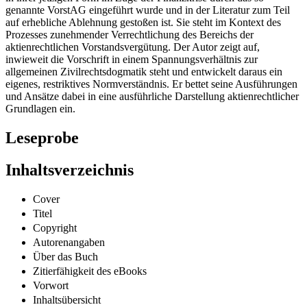
Dieses Werk befasst sich mit § 87 Abs. 2 AktG, einer Vorschrift, die
in ihrer jetzigen Form im Zuge der Finanzkrise durch das so
genannte VorstAG eingeführt wurde und in der Literatur zum Teil
auf erhebliche Ablehnung gestoßen ist. Sie steht im Kontext des
Prozesses zunehmender Verrechtlichung des Bereichs der
aktienrechtlichen Vorstandsvergütung. Der Autor zeigt auf,
inwieweit die Vorschrift in einem Spannungsverhältnis zur
allgemeinen Zivilrechtsdogmatik steht und entwickelt daraus ein
eigenes, restriktives Normverständnis. Er bettet seine Ausführungen
und Ansätze dabei in eine ausführliche Darstellung aktienrechtlicher
Grundlagen ein.
Leseprobe
Inhaltsverzeichnis
Cover
Titel
Copyright
Autorenangaben
Über das Buch