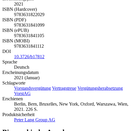
Seiten
226
Erscheinungsjahr
2021
ISBN (Hardcover)
9783631822029
ISBN (PDF)
9783631841099
ISBN (ePUB)
9783631841105
ISBN (MOBI)
9783631841112
DOI
10.3726/b17812
Sprache
Deutsch
Erscheinungsdatum
2021 (Januar)
Schlagworte
Vorstandsvergütung
Vertragstreue
Vergütungsherabsetzung
VorstAG
Erschienen
Berlin, Bern, Bruxelles, New York, Oxford, Warszawa, Wien,
2021. 226 S.
Produktsicherheit