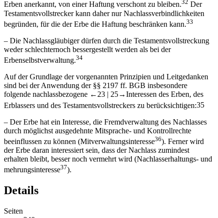
32
Erben anerkannt, von einer Haftung verschont zu bleiben.
Der
Testamentsvollstrecker kann daher nur Nachlassverbindlichkeiten
33
begründen, für die der Erbe die Haftung beschränken kann.
–
Die Nachlassgläubiger dürfen durch die Testamentsvollstreckung
weder schlechternoch bessergestellt werden als bei der
34
Erbenselbstverwaltung.
Auf der Grundlage der vorgenannten Prinzipien und Leitgedanken
sind bei der Anwendung der §§ 2197 ff. BGB insbesondere
folgende nachlassbezogene
←23 |
25→
Interessen des Erben, des
Erblassers und des Testamentsvollstreckers zu berücksichtigen:
35
–
Der Erbe hat ein Interesse, die Fremdverwaltung des Nachlasses
durch möglichst ausgedehnte Mitsprache- und Kontrollrechte
36
beeinflussen zu können (Mitverwaltungsinteresse
). Ferner wird
der Erbe daran interessiert sein, dass der Nachlass zumindest
erhalten bleibt, besser noch vermehrt wird (Nachlasserhaltungs- und
37
mehrungsinteresse
).
Details
Seiten