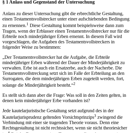
§ 1
Anlass und Gegenstand der Untersuchung
Anlass zu dieser Untersuchung gibt die erbrechtliche Gestaltung,
einen Testamentsvollstrecker unter einer aufschiebenden Bedingung
1
zu ernennen.
Diese Gestaltung kommt beispielsweise dann zum
Tragen, wenn der Erblasser einen Testamentsvollstrecker nur für die
Erbteile noch minderjähriger Erben ernennt. In diesem Fall wird
vorgeschlagen, die Aufgaben des Testamentsvollstreckers in
folgender Weise zu bestimmen:
„Der Testamentsvollstrecker hat die Aufgabe, die Erbteile
minderjähriger Erben während der Dauer der Minderjährigkeit zu
verwalten. Erbe ist auch ein Ersatzerbe, auch der Nacherbe. Die
Testamentsvollstreckung setzt sich im Falle der Erbteilung an den
Surrogaten, die dem minderjährigen Erben zugeteilt werden, fort,
2
solange die Minderjährigkeit besteht.“
Es stellt sich dann aber die Frage: Was soll in den Zeiten gelten, in
denen kein minderjähriger Erbe vorhanden ist?
Jede kautelarjuristische Gestaltung setzt aufgrund des in der
3
Kautelarjurisprudenz geltenden Vorsichtsprinzips
zwingend die
Verbindung mit einer sie tragenden Theorie voraus. Denn eine
Rechtsgestaltung ist nicht rechtssicher, wenn sie nicht theoriesicher
4