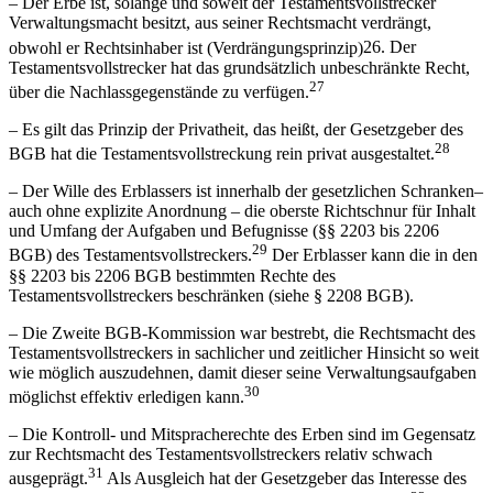
–
Der Erbe ist, solange und soweit der Testamentsvollstrecker
Verwaltungsmacht besitzt, aus seiner Rechtsmacht verdrängt,
obwohl er Rechtsinhaber ist (Verdrängungsprinzip)
26
. Der
Testamentsvollstrecker hat das grundsätzlich unbeschränkte Recht,
27
über die Nachlassgegenstände zu verfügen.
–
Es gilt das Prinzip der Privatheit, das heißt, der Gesetzgeber des
28
BGB hat die Testamentsvollstreckung rein privat ausgestaltet.
–
Der Wille des Erblassers ist innerhalb der gesetzlichen Schranken–
auch ohne explizite Anordnung – die oberste Richtschnur für Inhalt
und Umfang der Aufgaben und Befugnisse (§§ 2203 bis 2206
29
BGB) des Testamentsvollstreckers.
Der Erblasser kann die in den
§§ 2203 bis 2206 BGB bestimmten Rechte des
Testamentsvollstreckers beschränken (siehe § 2208 BGB).
–
Die Zweite BGB-Kommission war bestrebt, die Rechtsmacht des
Testamentsvollstreckers in sachlicher und zeitlicher Hinsicht so weit
wie möglich auszudehnen, damit dieser seine Verwaltungsaufgaben
30
möglichst effektiv erledigen kann.
–
Die Kontroll- und Mitspracherechte des Erben sind im Gegensatz
zur Rechtsmacht des Testamentsvollstreckers relativ schwach
31
ausgeprägt.
Als Ausgleich hat der Gesetzgeber das Interesse des