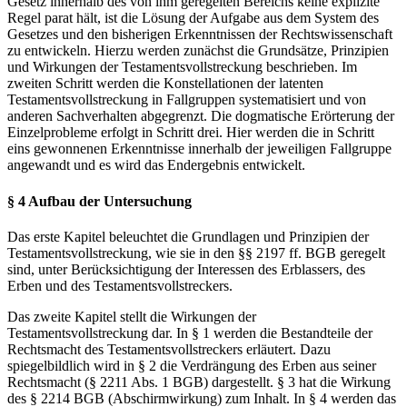
Gesetz innerhalb des von ihm geregelten Bereichs keine explizite
Regel parat hält, ist die Lösung der Aufgabe aus dem System des
Gesetzes und den bisherigen Erkenntnissen der Rechtswissenschaft
zu entwickeln. Hierzu werden zunächst die Grundsätze, Prinzipien
und Wirkungen der Testamentsvollstreckung beschrieben. Im
zweiten Schritt werden die Konstellationen der latenten
Testamentsvollstreckung in Fallgruppen systematisiert und von
anderen Sachverhalten abgegrenzt. Die dogmatische Erörterung der
Einzelprobleme erfolgt in Schritt drei. Hier werden die in Schritt
eins gewonnenen Erkenntnisse innerhalb der jeweiligen Fallgruppe
angewandt und es wird das Endergebnis entwickelt.
§ 4
Aufbau der Untersuchung
Das
erste Kapitel
beleuchtet die Grundlagen und Prinzipien der
Testamentsvollstreckung, wie sie in den §§ 2197 ff. BGB geregelt
sind, unter Berücksichtigung der Interessen des Erblassers, des
Erben und des Testamentsvollstreckers.
Das
zweite Kapitel
stellt die Wirkungen der
Testamentsvollstreckung dar. In § 1 werden die Bestandteile der
Rechtsmacht des Testamentsvollstreckers erläutert. Dazu
spiegelbildlich wird in § 2 die Verdrängung des Erben aus seiner
Rechtsmacht (§ 2211 Abs. 1 BGB) dargestellt. § 3 hat die Wirkung
des § 2214 BGB (Abschirmwirkung) zum Inhalt. In § 4 werden das