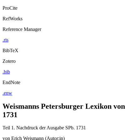
ProCite
RefWorks
Reference Manager
.ris
BibTeX
Zotero
.bib
EndNote
.enw
Weismanns Petersburger Lexikon von
1731
Teil 1. Nachdruck der Ausgabe SPb. 1731
von
Erich Weismann (Autor:in)