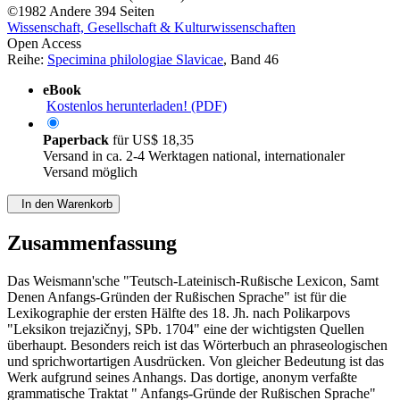
©1982
Andere
394 Seiten
Wissenschaft, Gesellschaft & Kulturwissenschaften
Open Access
Reihe:
Specimina philologiae Slavicae
, Band 46
eBook
Kostenlos herunterladen! (PDF)
Paperback
für
US$ 18,35
Versand in ca. 2-4 Werktagen national, internationaler
Versand möglich
In den Warenkorb
Zusammenfassung
Das Weismann'sche "Teutsch-Lateinisch-Rußische Lexicon, Samt
Denen Anfangs-Gründen der Rußischen Sprache" ist für die
Lexikographie der ersten Hälfte des 18. Jh. nach Polikarpovs
"Leksikon trejazičnyj, SPb. 1704" eine der wichtigsten Quellen
überhaupt. Besonders reich ist das Wörterbuch an phraseologischen
und sprichwortartigen Ausdrücken. Von gleicher Bedeutung ist das
Werk aufgrund seines Anhangs. Das dortige, anonym verfaßte
grammatische Traktat " Anfangs-Gründe der Rußischen Sprache"