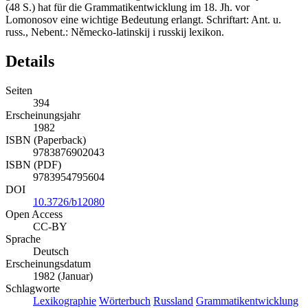
(48 S.) hat für die Grammatikentwicklung im 18. Jh. vor
Lomonosov eine wichtige Bedeutung erlangt. Schriftart: Ant. u.
russ., Nebent.: Německo-latinskij i russkij lexikon.
Details
Seiten
394
Erscheinungsjahr
1982
ISBN (Paperback)
9783876902043
ISBN (PDF)
9783954795604
DOI
10.3726/b12080
Open Access
CC-BY
Sprache
Deutsch
Erscheinungsdatum
1982 (Januar)
Schlagworte
Lexikographie
Wörterbuch
Russland
Grammatikentwicklung