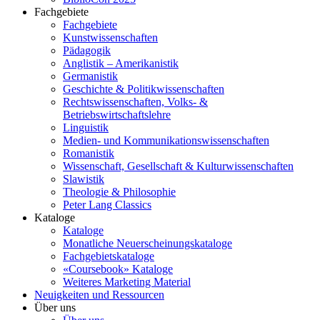
Fachgebiete
Fachgebiete
Kunstwissenschaften
Pädagogik
Anglistik – Amerikanistik
Germanistik
Geschichte & Politikwissenschaften
Rechtswissenschaften, Volks- &
Betriebswirtschaftslehre
Linguistik
Medien- und Kommunikationswissenschaften
Romanistik
Wissenschaft, Gesellschaft & Kulturwissenschaften
Slawistik
Theologie & Philosophie
Peter Lang Classics
Kataloge
Kataloge
Monatliche Neuerscheinungskataloge
Fachgebietskataloge
«Coursebook» Kataloge
Weiteres Marketing Material
Neuigkeiten und Ressourcen
Über uns