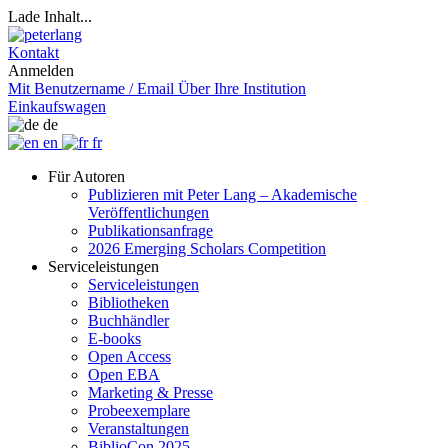
Lade Inhalt...
Kontakt
Anmelden
Mit Benutzername / Email
Über Ihre Institution
Einkaufswagen
de
en
fr
Für Autoren
Publizieren mit Peter Lang – Akademische
Veröffentlichungen
Publikationsanfrage
2026 Emerging Scholars Competition
Serviceleistungen
Serviceleistungen
Bibliotheken
Buchhändler
E-books
Open Access
Open EBA
Marketing & Presse
Probeexemplare
Veranstaltungen
BiblioCon 2025