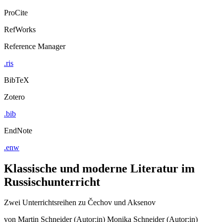
ProCite
RefWorks
Reference Manager
.ris
BibTeX
Zotero
.bib
EndNote
.enw
Klassische und moderne Literatur im
Russischunterricht
Zwei Unterrichtsreihen zu Čechov und Aksenov
von
Martin Schneider (Autor:in)
Monika Schneider (Autor:in)