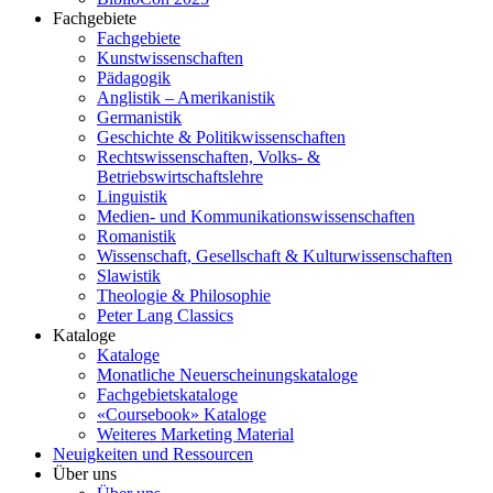
Fachgebiete
Fachgebiete
Kunstwissenschaften
Pädagogik
Anglistik – Amerikanistik
Germanistik
Geschichte & Politikwissenschaften
Rechtswissenschaften, Volks- &
Betriebswirtschaftslehre
Linguistik
Medien- und Kommunikationswissenschaften
Romanistik
Wissenschaft, Gesellschaft & Kulturwissenschaften
Slawistik
Theologie & Philosophie
Peter Lang Classics
Kataloge
Kataloge
Monatliche Neuerscheinungskataloge
Fachgebietskataloge
«Coursebook» Kataloge
Weiteres Marketing Material
Neuigkeiten und Ressourcen
Über uns