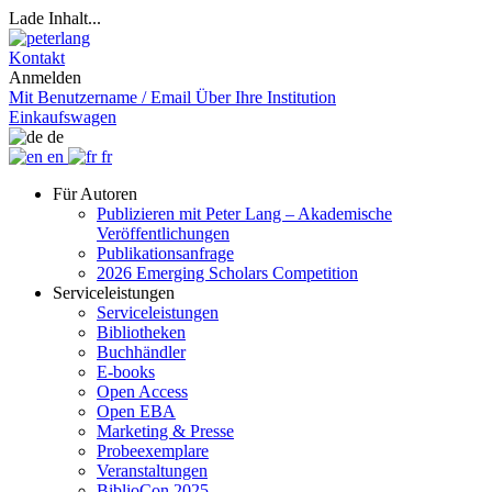
Lade Inhalt...
Kontakt
Anmelden
Mit Benutzername / Email
Über Ihre Institution
Einkaufswagen
de
en
fr
Für Autoren
Publizieren mit Peter Lang – Akademische
Veröffentlichungen
Publikationsanfrage
2026 Emerging Scholars Competition
Serviceleistungen
Serviceleistungen
Bibliotheken
Buchhändler
E-books
Open Access
Open EBA
Marketing & Presse
Probeexemplare
Veranstaltungen
BiblioCon 2025