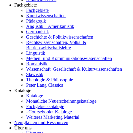
Fachgebiete
Fachgebiete
Kunstwissenschaften
Pädagogik
Anglistik – Amerikanistik
Germanistik
Geschichte & Politikwissenschaften
Rechtswissenschaften, Volks- &
Betriebswirtschaftslehre
Linguistik
Medien- und Kommunikationswissenschaften
Romanistik
Wissenschaft, Gesellschaft & Kulturwissenschaften
Slawistik
Theologie & Philosophie
Peter Lang Classics
Kataloge
Kataloge
Monatliche Neuerscheinungskataloge
Fachgebietskataloge
«Coursebook» Kataloge
Weiteres Marketing Material
Neuigkeiten und Ressourcen
Über uns