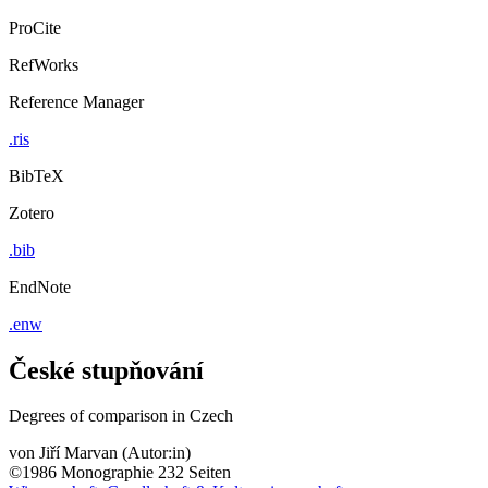
ProCite
RefWorks
Reference Manager
.ris
BibTeX
Zotero
.bib
EndNote
.enw
České stupňování
Degrees of comparison in Czech
von
Jiří Marvan (Autor:in)
©1986
Monographie
232 Seiten