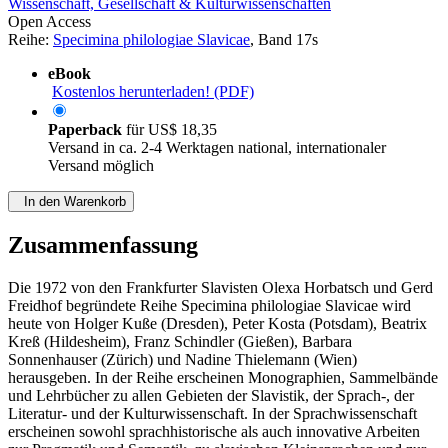
Wissenschaft, Gesellschaft & Kulturwissenschaften
Open Access
Reihe:
Specimina philologiae Slavicae
, Band 17s
eBook
Kostenlos herunterladen! (PDF)
Paperback
für
US$ 18,35
Versand in ca. 2-4 Werktagen national, internationaler
Versand möglich
In den Warenkorb
Zusammenfassung
Die 1972 von den Frankfurter Slavisten Olexa Horbatsch und Gerd
Freidhof begründete Reihe Specimina philologiae Slavicae wird
heute von Holger Kuße (Dresden), Peter Kosta (Potsdam), Beatrix
Kreß (Hildesheim), Franz Schindler (Gießen), Barbara
Sonnenhauser (Zürich) und Nadine Thielemann (Wien)
herausgeben. In der Reihe erscheinen Monographien, Sammelbände
und Lehrbücher zu allen Gebieten der Slavistik, der Sprach-, der
Literatur- und der Kulturwissenschaft. In der Sprachwissenschaft
erscheinen sowohl sprachhistorische als auch innovative Arbeiten