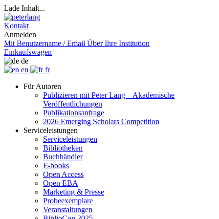
Lade Inhalt...
Kontakt
Anmelden
Mit Benutzername / Email
Über Ihre Institution
Einkaufswagen
de
en
fr
Für Autoren
Publizieren mit Peter Lang – Akademische
Veröffentlichungen
Publikationsanfrage
2026 Emerging Scholars Competition
Serviceleistungen
Serviceleistungen
Bibliotheken
Buchhändler
E-books
Open Access
Open EBA
Marketing & Presse
Probeexemplare
Veranstaltungen
BiblioCon 2025