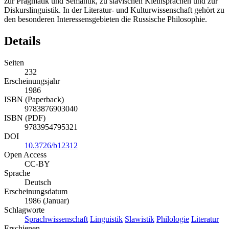
zur Pragmatik und Semantik, zu slavischen Kleinsprachen und zur
Diskurslinguistik. In der Literatur- und Kulturwissenschaft gehört zu
den besonderen Interessensgebieten die Russische Philosophie.
Details
Seiten
232
Erscheinungsjahr
1986
ISBN (Paperback)
9783876903040
ISBN (PDF)
9783954795321
DOI
10.3726/b12312
Open Access
CC-BY
Sprache
Deutsch
Erscheinungsdatum
1986 (Januar)
Schlagworte
Sprachwissenschaft
Linguistik
Slawistik
Philologie
Literatur
Erschienen