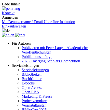
Lade Inhalt...
Kontakt
Anmelden
Mit Benutzername / Email
Über Ihre Institution
Einkaufswagen
de
en
fr
Für Autoren
Publizieren mit Peter Lang – Akademische
Veröffentlichungen
Publikationsanfrage
2026 Emerging Scholars Competition
Serviceleistungen
Serviceleistungen
Bibliotheken
Buchhändler
E-books
Open Access
Open EBA
Marketing & Presse
Probeexemplare
Veranstaltungen
BiblioCon 2025