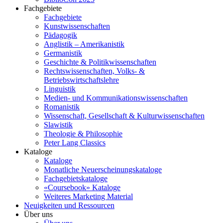
Fachgebiete
Fachgebiete
Kunstwissenschaften
Pädagogik
Anglistik – Amerikanistik
Germanistik
Geschichte & Politikwissenschaften
Rechtswissenschaften, Volks- &
Betriebswirtschaftslehre
Linguistik
Medien- und Kommunikationswissenschaften
Romanistik
Wissenschaft, Gesellschaft & Kulturwissenschaften
Slawistik
Theologie & Philosophie
Peter Lang Classics
Kataloge
Kataloge
Monatliche Neuerscheinungskataloge
Fachgebietskataloge
«Coursebook» Kataloge
Weiteres Marketing Material
Neuigkeiten und Ressourcen
Über uns