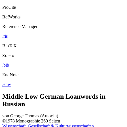
ProCite
RefWorks
Reference Manager
.ris
BibTeX
Zotero
.bib
EndNote
.enw
Middle Low German Loanwords in
Russian
von
George Thomas (Autor:in)
©1978
Monographie
269 Seiten
Wissenschaft, Gesellschaft & Kulturwissenschaften