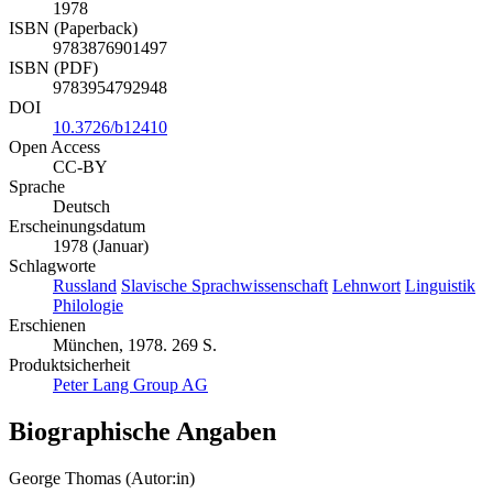
1978
ISBN (Paperback)
9783876901497
ISBN (PDF)
9783954792948
DOI
10.3726/b12410
Open Access
CC-BY
Sprache
Deutsch
Erscheinungsdatum
1978 (Januar)
Schlagworte
Russland
Slavische Sprachwissenschaft
Lehnwort
Linguistik
Philologie
Erschienen
München, 1978. 269 S.
Produktsicherheit
Peter Lang Group AG
Biographische Angaben
George Thomas (Autor:in)