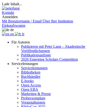
Lade Inhalt...
Kontakt
Anmelden
Mit Benutzername / Email
Über Ihre Institution
Einkaufswagen
de
en
fr
Für Autoren
Publizieren mit Peter Lang – Akademische
Veröffentlichungen
Publikationsanfrage
2026 Emerging Scholars Competition
Serviceleistungen
Serviceleistungen
Bibliotheken
Buchhändler
E-books
Open Access
Open EBA
Marketing & Presse
Probeexemplare
Veranstaltungen
BiblioCon 2025