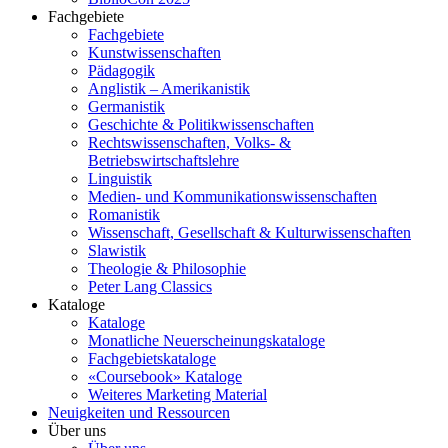
Fachgebiete
Fachgebiete
Kunstwissenschaften
Pädagogik
Anglistik – Amerikanistik
Germanistik
Geschichte & Politikwissenschaften
Rechtswissenschaften, Volks- &
Betriebswirtschaftslehre
Linguistik
Medien- und Kommunikationswissenschaften
Romanistik
Wissenschaft, Gesellschaft & Kulturwissenschaften
Slawistik
Theologie & Philosophie
Peter Lang Classics
Kataloge
Kataloge
Monatliche Neuerscheinungskataloge
Fachgebietskataloge
«Coursebook» Kataloge
Weiteres Marketing Material
Neuigkeiten und Ressourcen
Über uns