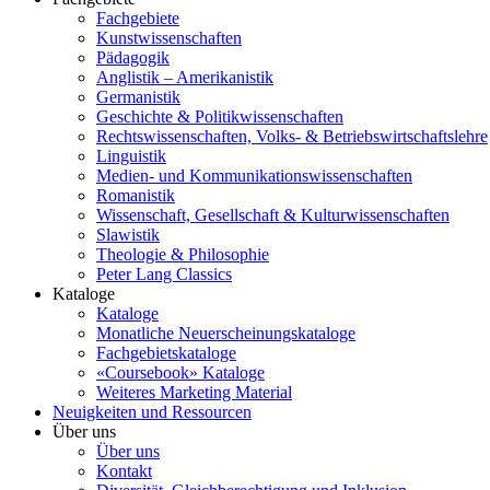
Fachgebiete
Kunstwissenschaften
Pädagogik
Anglistik – Amerikanistik
Germanistik
Geschichte & Politikwissenschaften
Rechtswissenschaften, Volks- & Betriebswirtschaftslehre
Linguistik
Medien- und Kommunikationswissenschaften
Romanistik
Wissenschaft, Gesellschaft & Kulturwissenschaften
Slawistik
Theologie & Philosophie
Peter Lang Classics
Kataloge
Kataloge
Monatliche Neuerscheinungskataloge
Fachgebietskataloge
«Coursebook» Kataloge
Weiteres Marketing Material
Neuigkeiten und Ressourcen
Über uns
Über uns
Kontakt