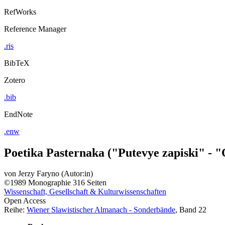
RefWorks
Reference Manager
.ris
BibTeX
Zotero
.bib
EndNote
.enw
Poetika Pasternaka ("Putevye zapiski" - 
von
Jerzy Faryno (Autor:in)
©1989
Monographie
316 Seiten
Wissenschaft, Gesellschaft & Kulturwissenschaften
Open Access
Reihe:
Wiener Slawistischer Almanach - Sonderbände
, Band 22