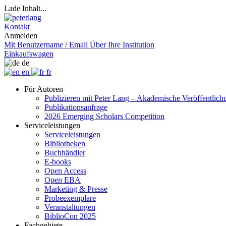
Lade Inhalt...
Kontakt
Anmelden
Mit Benutzername / Email
Über Ihre Institution
Einkaufswagen
de
en
fr
Für Autoren
Publizieren mit Peter Lang – Akademische Veröffentlic
Publikationsanfrage
2026 Emerging Scholars Competition
Serviceleistungen
Serviceleistungen
Bibliotheken
Buchhändler
E-books
Open Access
Open EBA
Marketing & Presse
Probeexemplare
Veranstaltungen
BiblioCon 2025
Fachgebiete