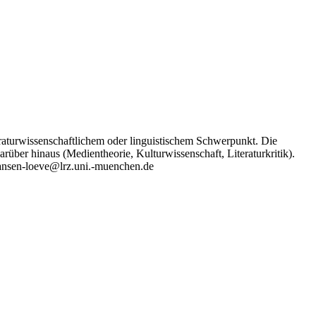
eraturwissenschaftlichem oder linguistischem Schwerpunkt. Die
rüber hinaus (Medientheorie, Kulturwissenschaft, Literaturkritik).
.hansen-loeve@lrz.uni.-muenchen.de