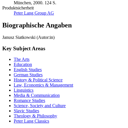
München, 2000. 124 S.
Produktsicherheit
Peter Lang Group AG
Biographische Angaben
Janusz Siatkowski (Autor:in)
Key Subject Areas
The Arts
Education
English Studies
German Studies
History & Political Science
Law, Economics & Management
Linguistics
Media & Communication
Romance Studies
Science, Society and Culture
Slavic Studies
Theology & Philosophy
Peter Lang Classics