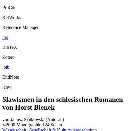
ProCite
RefWorks
Reference Manager
.ris
BibTeX
Zotero
.bib
EndNote
.enw
Slawismen in den schlesischen Romanen
von Horst Bienek
von
Janusz Siatkowski (Autor:in)
©2000
Monographie
124 Seiten
Wissenschaft, Gesellschaft & Kulturwissenschaften