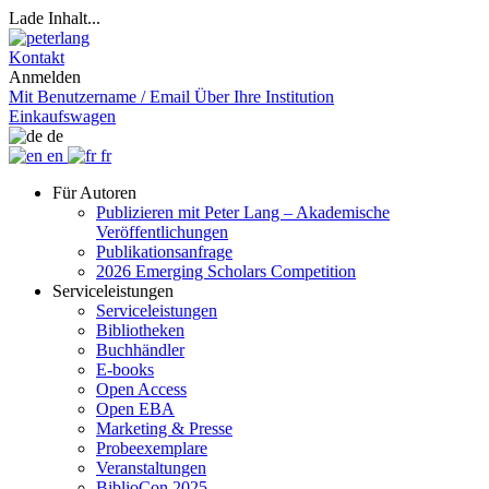
Lade Inhalt...
Kontakt
Anmelden
Mit Benutzername / Email
Über Ihre Institution
Einkaufswagen
de
en
fr
Für Autoren
Publizieren mit Peter Lang – Akademische
Veröffentlichungen
Publikationsanfrage
2026 Emerging Scholars Competition
Serviceleistungen
Serviceleistungen
Bibliotheken
Buchhändler
E-books
Open Access
Open EBA
Marketing & Presse
Probeexemplare
Veranstaltungen
BiblioCon 2025