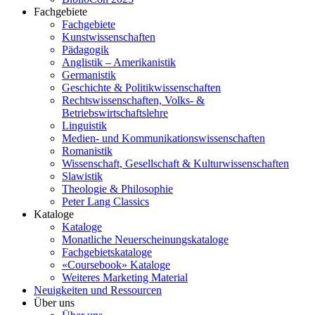
Fachgebiete
Fachgebiete
Kunstwissenschaften
Pädagogik
Anglistik – Amerikanistik
Germanistik
Geschichte & Politikwissenschaften
Rechtswissenschaften, Volks- &
Betriebswirtschaftslehre
Linguistik
Medien- und Kommunikationswissenschaften
Romanistik
Wissenschaft, Gesellschaft & Kulturwissenschaften
Slawistik
Theologie & Philosophie
Peter Lang Classics
Kataloge
Kataloge
Monatliche Neuerscheinungskataloge
Fachgebietskataloge
«Coursebook» Kataloge
Weiteres Marketing Material
Neuigkeiten und Ressourcen
Über uns