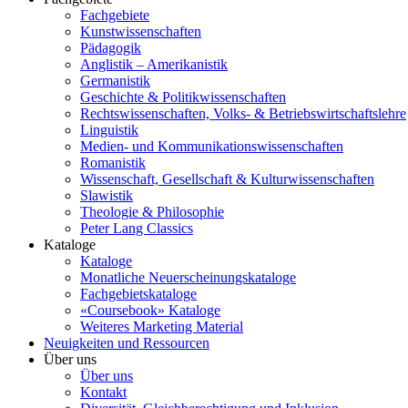
Fachgebiete
Kunstwissenschaften
Pädagogik
Anglistik – Amerikanistik
Germanistik
Geschichte & Politikwissenschaften
Rechtswissenschaften, Volks- & Betriebswirtschaftslehre
Linguistik
Medien- und Kommunikationswissenschaften
Romanistik
Wissenschaft, Gesellschaft & Kulturwissenschaften
Slawistik
Theologie & Philosophie
Peter Lang Classics
Kataloge
Kataloge
Monatliche Neuerscheinungskataloge
Fachgebietskataloge
«Coursebook» Kataloge
Weiteres Marketing Material
Neuigkeiten und Ressourcen
Über uns
Über uns
Kontakt