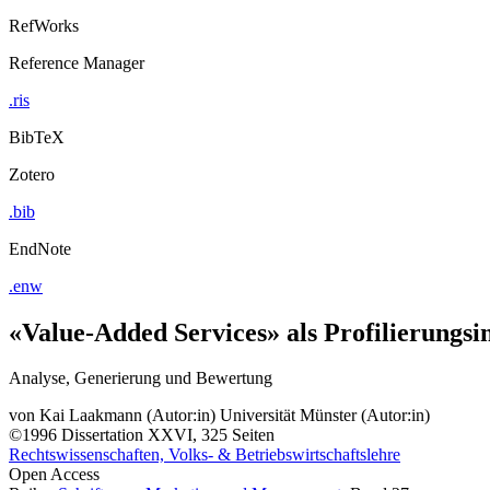
RefWorks
Reference Manager
.ris
BibTeX
Zotero
.bib
EndNote
.enw
«Value-Added Services» als Profilierungs
Analyse, Generierung und Bewertung
von
Kai Laakmann (Autor:in)
Universität Münster (Autor:in)
©1996
Dissertation
XXVI, 325 Seiten
Rechtswissenschaften, Volks- & Betriebswirtschaftslehre
Open Access