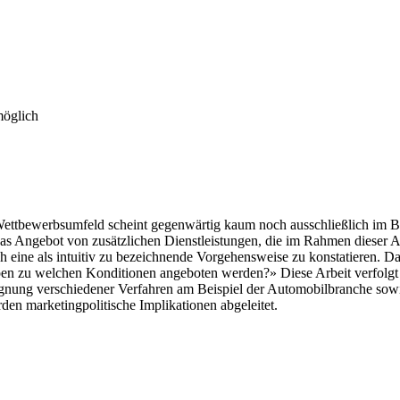
möglich
ettbewerbsumfeld scheint gegenwärtig kaum noch ausschließlich im Be
das Angebot von zusätzlichen Dienstleistungen, die im Rahmen dieser
ach eine als intuitiv zu bezeichnende Vorgehensweise zu konstatieren. D
zu welchen Konditionen angeboten werden?» Diese Arbeit verfolgt di
gnung verschiedener Verfahren am Beispiel der Automobilbranche sowie
en marketingpolitische Implikationen abgeleitet.