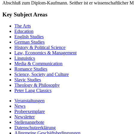
Abschluß zum Diplom-Kaufmann. Seither ist er wissenschaftlicher Mita
Key Subject Areas
The Arts
Education
English Studies
German Studies
History & Political Science
Law, Economics & Management
Linguistics
Media & Communication
Romance Studies
Science, Society and Culture
Slavic Studies
Theology & Philosophy
Peter Lang Classics
Veranstaltungen
News
Probeexemplare
Newsletter
Stellenangebote
Datenschutzerklärung
Allgemeine Geschäftsbedingungen