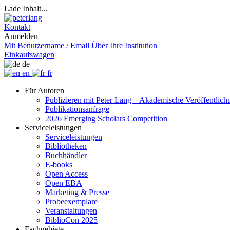
Lade Inhalt...
Kontakt
Anmelden
Mit Benutzername / Email
Über Ihre Institution
Einkaufswagen
de
en
fr
Für Autoren
Publizieren mit Peter Lang – Akademische Veröffentlic
Publikationsanfrage
2026 Emerging Scholars Competition
Serviceleistungen
Serviceleistungen
Bibliotheken
Buchhändler
E-books
Open Access
Open EBA
Marketing & Presse
Probeexemplare
Veranstaltungen
BiblioCon 2025
Fachgebiete