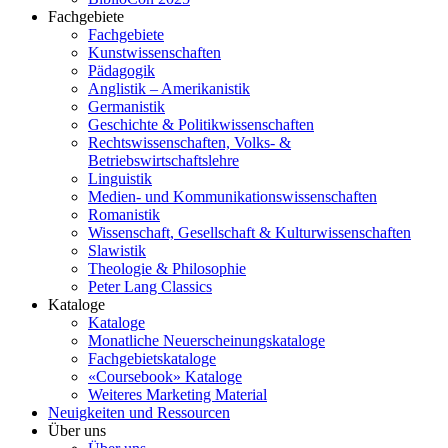
Fachgebiete
Fachgebiete
Kunstwissenschaften
Pädagogik
Anglistik – Amerikanistik
Germanistik
Geschichte & Politikwissenschaften
Rechtswissenschaften, Volks- &
Betriebswirtschaftslehre
Linguistik
Medien- und Kommunikationswissenschaften
Romanistik
Wissenschaft, Gesellschaft & Kulturwissenschaften
Slawistik
Theologie & Philosophie
Peter Lang Classics
Kataloge
Kataloge
Monatliche Neuerscheinungskataloge
Fachgebietskataloge
«Coursebook» Kataloge
Weiteres Marketing Material
Neuigkeiten und Ressourcen
Über uns