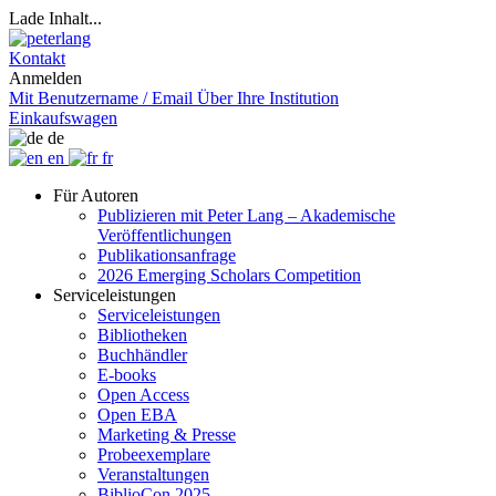
Lade Inhalt...
Kontakt
Anmelden
Mit Benutzername / Email
Über Ihre Institution
Einkaufswagen
de
en
fr
Für Autoren
Publizieren mit Peter Lang – Akademische
Veröffentlichungen
Publikationsanfrage
2026 Emerging Scholars Competition
Serviceleistungen
Serviceleistungen
Bibliotheken
Buchhändler
E-books
Open Access
Open EBA
Marketing & Presse
Probeexemplare
Veranstaltungen
BiblioCon 2025