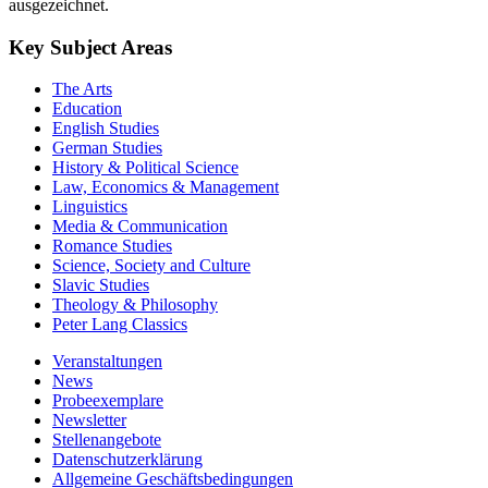
ausgezeichnet.
Key Subject Areas
The Arts
Education
English Studies
German Studies
History & Political Science
Law, Economics & Management
Linguistics
Media & Communication
Romance Studies
Science, Society and Culture
Slavic Studies
Theology & Philosophy
Peter Lang Classics
Veranstaltungen
News
Probeexemplare
Newsletter
Stellenangebote
Datenschutzerklärung
Allgemeine Geschäftsbedingungen