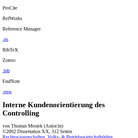
ProCite
RefWorks
Reference Manager
.ris
BibTeX
Zotero
.bib
EndNote
.enw
Interne Kundenorientierung des
Controlling
von
Thomas Mosiek (Autor:in)
©2002
Dissertation
XX, 312 Seiten
Rechtswissenschaften, Volks- & Betriebswirtschaftslehre