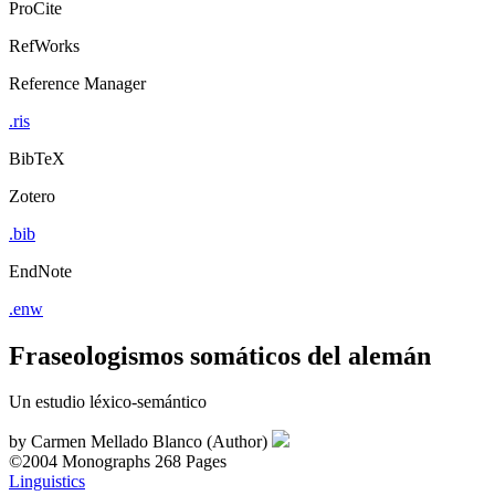
ProCite
RefWorks
Reference Manager
.ris
BibTeX
Zotero
.bib
EndNote
.enw
Fraseologismos somáticos del alemán
Un estudio léxico-semántico
by
Carmen Mellado Blanco (Author)
©2004
Monographs
268 Pages
Linguistics