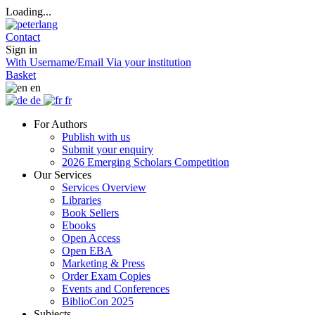
Loading...
Contact
Sign in
With Username/Email
Via your institution
Basket
en
de
fr
For Authors
Publish with us
Submit your enquiry
2026 Emerging Scholars Competition
Our Services
Services Overview
Libraries
Book Sellers
Ebooks
Open Access
Open EBA
Marketing & Press
Order Exam Copies
Events and Conferences
BiblioCon 2025
Subjects