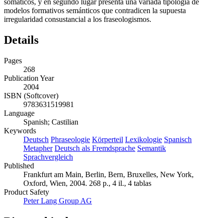
somáticos, y en segundo lugar presenta una variada tipología de
modelos formativos semánticos que contradicen la supuesta
irregularidad consustancial a los fraseologismos.
Details
Pages
268
Publication Year
2004
ISBN (Softcover)
9783631519981
Language
Spanish; Castilian
Keywords
Deutsch
Phraseologie
Körperteil
Lexikologie
Spanisch
Metapher
Deutsch als Fremdsprache
Semantik
Sprachvergleich
Published
Frankfurt am Main, Berlin, Bern, Bruxelles, New York,
Oxford, Wien, 2004. 268 p., 4 il., 4 tablas
Product Safety
Peter Lang Group AG