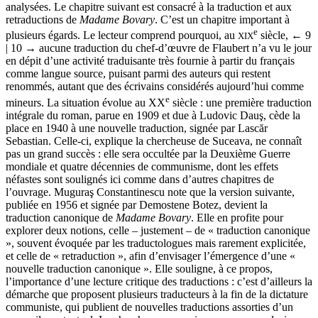
analysées. Le chapitre suivant est consacré à la traduction et aux
retraductions de
Madame Bovary
. C’est un chapitre important à
e
plusieurs égards. Le lecteur comprend pourquoi, au
siècle,
← 9
XIX
| 10 →
aucune traduction du chef-d’œuvre de Flaubert n’a vu le jour
en dépit d’une activité traduisante très fournie à partir du français
comme langue source, puisant parmi des auteurs qui restent
renommés, autant que des écrivains considérés aujourd’hui comme
e
mineurs. La situation évolue au XX
siècle : une première traduction
intégrale du roman, parue en 1909 et due à Ludovic Dauş, cède la
place en 1940 à une nouvelle traduction, signée par Lascăr
Sebastian. Celle-ci, explique la chercheuse de Suceava, ne connaît
pas un grand succès : elle sera occultée par la Deuxième Guerre
mondiale et quatre décennies de communisme, dont les effets
néfastes sont soulignés ici comme dans d’autres chapitres de
l’ouvrage. Muguraş Constantinescu note que la version suivante,
publiée en 1956 et signée par Demostene Botez, devient la
traduction canonique de
Madame Bovary
. Elle en profite pour
explorer deux notions, celle – justement – de « traduction canonique
», souvent évoquée par les traductologues mais rarement explicitée,
et celle de « retraduction », afin d’envisager l’émergence d’une «
nouvelle traduction canonique ». Elle souligne, à ce propos,
l’importance d’une lecture critique des traductions : c’est d’ailleurs la
démarche que proposent plusieurs traducteurs à la fin de la dictature
communiste, qui publient de nouvelles traductions assorties d’un