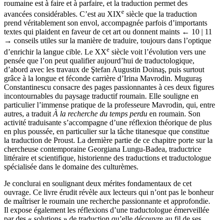
roumaine est à faire et à parfaire, et la traduction permet des
e
avancées considérables. C’est au XIX
siècle que la traduction
prend véritablement son envol, accompagnée parfois d’importants
textes qui plaident en faveur de cet art ou donnent maints
← 10 | 11
→
conseils utiles sur la manière de traduire, toujours dans l’optique
e
d’enrichir la langue cible. Le XX
siècle voit l’évolution vers une
pensée que l’on peut qualifier aujourd’hui de traductologique,
d’abord avec les travaux de Ştefan Augustin Doinaş, puis surtout
grâce à la longue et féconde carrière d’Irina Mavrodin. Muguraş
Constantinescu consacre des pages passionnantes à ces deux figures
incontournables du paysage traductif roumain. Elle souligne en
particulier l’immense pratique de la professeure Mavrodin, qui, entre
autres, a traduit
À la recherche du temps perdu
en roumain. Son
activité traduisante s’accompagne d’une réflexion théorique de plus
en plus poussée, en particulier sur la tâche titanesque que constitue
la traduction de Proust. La dernière partie de ce chapitre porte sur la
chercheuse contemporaine Georgiana Lungu-Badea, traductrice
littéraire et scientifique, historienne des traductions et traductologue
spécialisée dans le domaine des culturèmes.
Je conclurai en soulignant deux mérites fondamentaux de cet
ouvrage. Ce livre érudit révèle aux lecteurs qui n’ont pas le bonheur
de maîtriser le roumain une recherche passionnante et approfondie.
Il expose également les réflexions d’une traductologue émerveillée
par des « solutions » de traduction qu’elle découvre au fil de ses