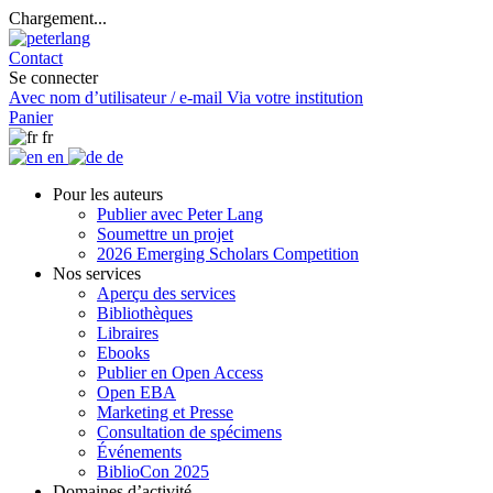
Chargement...
Contact
Se connecter
Avec nom d’utilisateur / e-mail
Via votre institution
Panier
fr
en
de
Pour les auteurs
Publier avec Peter Lang
Soumettre un projet
2026 Emerging Scholars Competition
Nos services
Aperçu des services
Bibliothèques
Libraires
Ebooks
Publier en Open Access
Open EBA
Marketing et Presse
Consultation de spécimens
Événements
BiblioCon 2025
Domaines d’activité