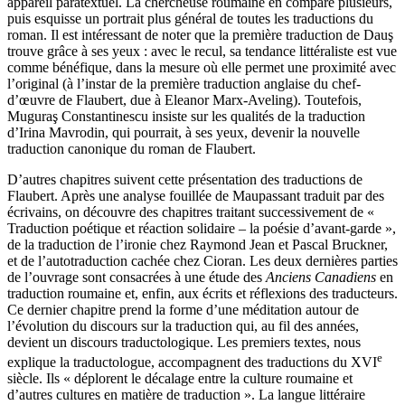
appareil paratextuel. La chercheuse roumaine en compare plusieurs,
puis esquisse un portrait plus général de toutes les traductions du
roman. Il est intéressant de noter que la première traduction de Dauş
trouve grâce à ses yeux : avec le recul, sa tendance littéraliste est vue
comme bénéfique, dans la mesure où elle permet une proximité avec
l’original (à l’instar de la première traduction anglaise du chef-
d’œuvre de Flaubert, due à Eleanor Marx-Aveling). Toutefois,
Muguraş Constantinescu insiste sur les qualités de la traduction
d’Irina Mavrodin, qui pourrait, à ses yeux, devenir la nouvelle
traduction canonique du roman de Flaubert.
D’autres chapitres suivent cette présentation des traductions de
Flaubert. Après une analyse fouillée de Maupassant traduit par des
écrivains, on découvre des chapitres traitant successivement de «
Traduction poétique et réaction solidaire – la poésie d’avant-garde »,
de la traduction de l’ironie chez Raymond Jean et Pascal Bruckner,
et de l’autotraduction cachée chez Cioran. Les deux dernières parties
de l’ouvrage sont consacrées à une étude des
Anciens Canadiens
en
traduction roumaine et, enfin, aux écrits et réflexions des traducteurs.
Ce dernier chapitre prend la forme d’une méditation autour de
l’évolution du discours sur la traduction qui, au fil des années,
devient un discours traductologique. Les premiers textes, nous
e
explique la traductologue, accompagnent des traductions du XVI
siècle. Ils « déplorent le décalage entre la culture roumaine et
d’autres cultures en matière de traduction ». La langue littéraire