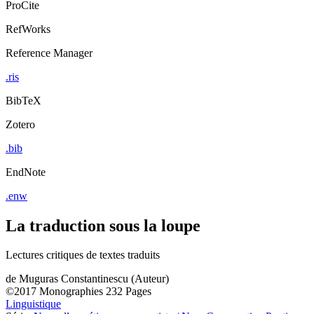
ProCite
RefWorks
Reference Manager
.ris
BibTeX
Zotero
.bib
EndNote
.enw
La traduction sous la loupe
Lectures critiques de textes traduits
de
Muguras Constantinescu (Auteur)
©2017
Monographies
232 Pages
Linguistique