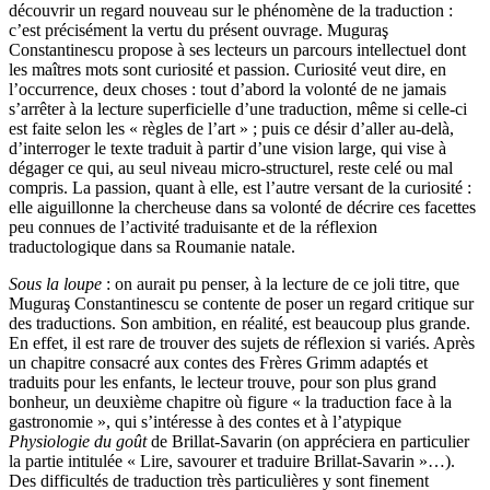
découvrir un regard nouveau sur le phénomène de la traduction :
c’est précisément la vertu du présent ouvrage. Muguraş
Constantinescu propose à ses lecteurs un parcours intellectuel dont
les maîtres mots sont curiosité et passion. Curiosité veut dire, en
l’occurrence, deux choses : tout d’abord la volonté de ne jamais
s’arrêter à la lecture superficielle d’une traduction, même si celle-ci
est faite selon les « règles de l’art » ; puis ce désir d’aller au-delà,
d’interroger le texte traduit à partir d’une vision large, qui vise à
dégager ce qui, au seul niveau micro-structurel, reste celé ou mal
compris. La passion, quant à elle, est l’autre versant de la curiosité :
elle aiguillonne la chercheuse dans sa volonté de décrire ces facettes
peu connues de l’activité traduisante et de la réflexion
traductologique dans sa Roumanie natale.
Sous la loupe
: on aurait pu penser, à la lecture de ce joli titre, que
Muguraş Constantinescu se contente de poser un regard critique sur
des traductions. Son ambition, en réalité, est beaucoup plus grande.
En effet, il est rare de trouver des sujets de réflexion si variés. Après
un chapitre consacré aux contes des Frères Grimm adaptés et
traduits pour les enfants, le lecteur trouve, pour son plus grand
bonheur, un deuxième chapitre où figure « la traduction face à la
gastronomie », qui s’intéresse à des contes et à l’atypique
Physiologie du goût
de Brillat-Savarin (on appréciera en particulier
la partie intitulée « Lire, savourer et traduire Brillat-Savarin »…).
Des difficultés de traduction très particulières y sont finement