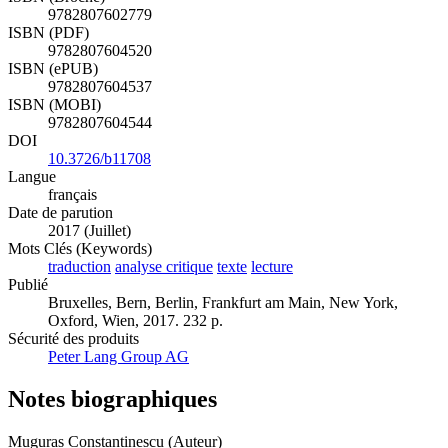
9782807602779
ISBN (PDF)
9782807604520
ISBN (ePUB)
9782807604537
ISBN (MOBI)
9782807604544
DOI
10.3726/b11708
Langue
français
Date de parution
2017 (Juillet)
Mots Clés (Keywords)
traduction
analyse critique
texte
lecture
Publié
Bruxelles, Bern, Berlin, Frankfurt am Main, New York,
Oxford, Wien, 2017. 232 p.
Sécurité des produits
Peter Lang Group AG
Notes biographiques
Muguras Constantinescu (Auteur)