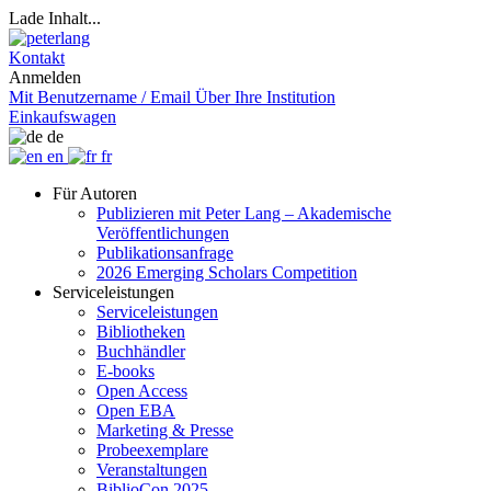
Lade Inhalt...
Kontakt
Anmelden
Mit Benutzername / Email
Über Ihre Institution
Einkaufswagen
de
en
fr
Für Autoren
Publizieren mit Peter Lang – Akademische
Veröffentlichungen
Publikationsanfrage
2026 Emerging Scholars Competition
Serviceleistungen
Serviceleistungen
Bibliotheken
Buchhändler
E-books
Open Access
Open EBA
Marketing & Presse
Probeexemplare
Veranstaltungen
BiblioCon 2025