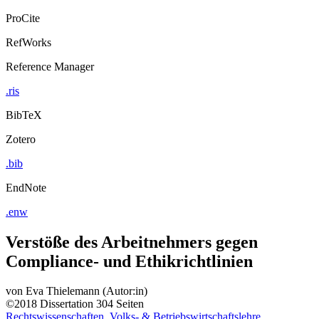
ProCite
RefWorks
Reference Manager
.ris
BibTeX
Zotero
.bib
EndNote
.enw
Verstöße des Arbeitnehmers gegen
Compliance- und Ethikrichtlinien
von
Eva Thielemann (Autor:in)
©2018
Dissertation
304 Seiten
Rechtswissenschaften, Volks- & Betriebswirtschaftslehre