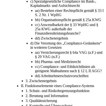
c) Spezialgesetzliche Compliance im Bank-,
Kapitalmarkt- und Aufsichtsrecht
aa) Bestehen einer Rechtspflicht gemäß § 33 I
S. 2 Nr. 1 WpHG
bb) Organisationspflicht gemäß § 25a KWG
cc) Anwendbarkeit der § 33 WpHG und §
25a KWG außerhalb der
Finanzdienstleistungsbranche?
dd) Zwischenergebnis
d) Die Verortung des „Compliance-Gedankens“
in weiteren Gesetzen
aa) Versicherungsrecht § 64a VAG (a.F.) und
§ 29 VAG (n.F.)
bb) Pharma- und Medizinrecht
cc) Compliance- und Ethikrichtlinien als
geeignete Maßnahmen nach § 12 I, II AGG?
dd) Arbeitnehmerschutzvorschriften
3. Zwischenergebnis
II. Funktionselemente eines Compliance-Systems
1. Schutz- und Risikobegrenzungsfunktion
2. Beratung und Information
3. Qualitätssicherung
4. Kontrolle und Überwachung