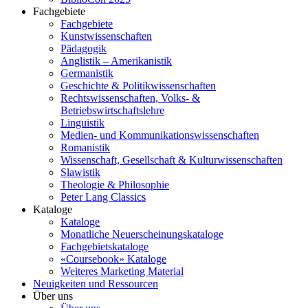
Fachgebiete
Fachgebiete
Kunstwissenschaften
Pädagogik
Anglistik – Amerikanistik
Germanistik
Geschichte & Politikwissenschaften
Rechtswissenschaften, Volks- &
Betriebswirtschaftslehre
Linguistik
Medien- und Kommunikationswissenschaften
Romanistik
Wissenschaft, Gesellschaft & Kulturwissenschaften
Slawistik
Theologie & Philosophie
Peter Lang Classics
Kataloge
Kataloge
Monatliche Neuerscheinungskataloge
Fachgebietskataloge
«Coursebook» Kataloge
Weiteres Marketing Material
Neuigkeiten und Ressourcen
Über uns