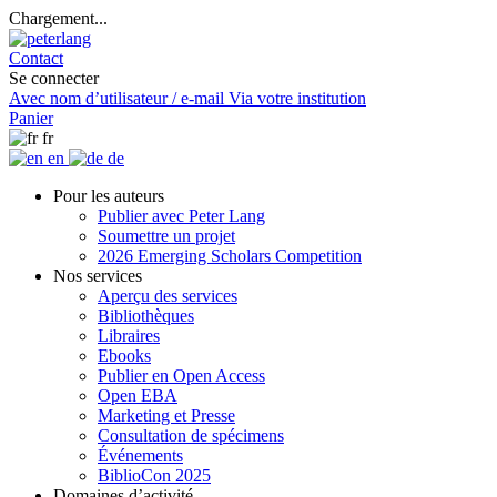
Chargement...
Contact
Se connecter
Avec nom d’utilisateur / e-mail
Via votre institution
Panier
fr
en
de
Pour les auteurs
Publier avec Peter Lang
Soumettre un projet
2026 Emerging Scholars Competition
Nos services
Aperçu des services
Bibliothèques
Libraires
Ebooks
Publier en Open Access
Open EBA
Marketing et Presse
Consultation de spécimens
Événements
BiblioCon 2025
Domaines d’activité