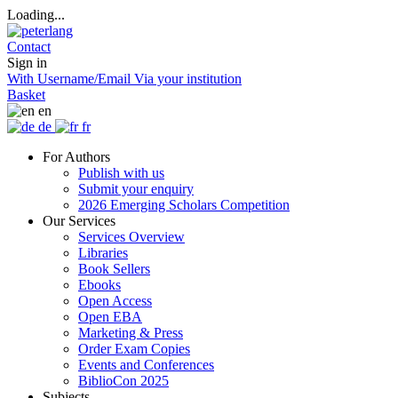
Loading...
Contact
Sign in
With Username/Email
Via your institution
Basket
en
de
fr
For Authors
Publish with us
Submit your enquiry
2026 Emerging Scholars Competition
Our Services
Services Overview
Libraries
Book Sellers
Ebooks
Open Access
Open EBA
Marketing & Press
Order Exam Copies
Events and Conferences
BiblioCon 2025
Subjects