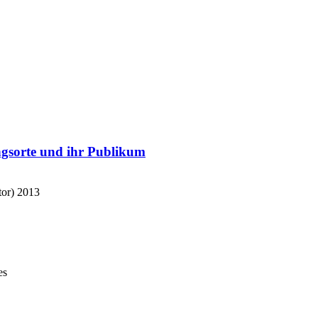
lungsorte und ihr Publikum
or)
2013
es