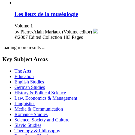
Les lieux de la muséologie
Volume 1
by
Pierre-Alain Mariaux (Volume editor)
©2007
Edited Collection
183 Pages
loading more results ...
Key Subject Areas
The Arts
Education
English Studies
German Studies
History & Political Science
Law, Economics & Management
Linguistics
Media & Communication
Romance Studies
Science, Society and Culture
Slavic Studies
Theology & Philosophy