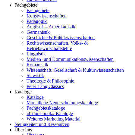
Fachgebiete
Fachgebiete
Kunstwissenschaften
Pädagogik
Anglistik – Amerikanistik
Germanistik
Geschichte & Politikwissenschaften
Rechtswissenschaften, Volks- &
Betriebswirtschaftslehre
Linguistik
Medien- und Kommunikationswissenschaften
Romanistik
Wissenschaft, Gesellschaft & Kulturwissenschaften
Slawistik
Theologie & Philosophie
Peter Lang Classics
Kataloge
Kataloge
Monatliche Neuerscheinungskataloge
Fachgebietskataloge
«Coursebook» Kataloge
Weiteres Marketing Material
Neuigkeiten und Ressourcen
Über uns