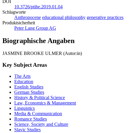
DOI
10.3726/ptihe.2019.01.04
Schlagworte
Anthropocene
educational philosophy
generative practices
Produktsicherheit
Peter Lang Group AG
Biographische Angaben
JASMINE BROOKE ULMER (Autor:in)
Key Subject Areas
The Arts
Education
English Studies
German Studies
History & Political Science
Law, Economics & Management
Linguistics
Media & Communication
Romance Studies
Science, Society and Culture
Slavic Studies