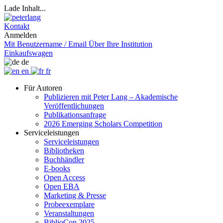
Lade Inhalt...
Kontakt
Anmelden
Mit Benutzername / Email
Über Ihre Institution
Einkaufswagen
de
en
fr
Für Autoren
Publizieren mit Peter Lang – Akademische
Veröffentlichungen
Publikationsanfrage
2026 Emerging Scholars Competition
Serviceleistungen
Serviceleistungen
Bibliotheken
Buchhändler
E-books
Open Access
Open EBA
Marketing & Presse
Probeexemplare
Veranstaltungen
BiblioCon 2025