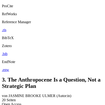
ProCite
RefWorks
Reference Manager
.ris
BibTeX
Zotero
.bib
EndNote
.enw
3. The Anthropocene Is a Question, Not a
Strategic Plan
von
JASMINE BROOKE ULMER (Autor:in)
20 Seiten
Open Access