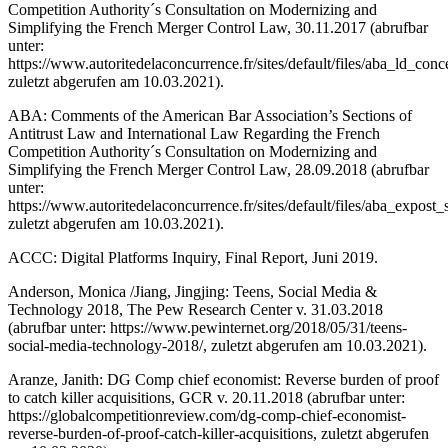
Competition Authority´s Consultation on Modernizing and
Simplifying the French Merger Control Law, 30.11.2017 (abrufbar
unter:
https://www.autoritedelaconcurrence.fr/sites/default/files/aba_ld_conc
zuletzt abgerufen am 10.03.2021).
ABA: Comments of the American Bar Association’s Sections of
Antitrust Law and International Law Regarding the French
Competition Authority´s Consultation on Modernizing and
Simplifying the French Merger Control Law, 28.09.2018 (abrufbar
unter:
https://www.autoritedelaconcurrence.fr/sites/default/files/aba_expost_
zuletzt abgerufen am 10.03.2021).
ACCC: Digital Platforms Inquiry, Final Report, Juni 2019.
Anderson, Monica /Jiang, Jingjing
: Teens, Social Media &
Technology 2018, The Pew Research Center v. 31.03.2018
(abrufbar unter:
https://www.pewinternet.org/2018/05/31/teens-
social-media-technology-2018/
, zuletzt abgerufen am 10.03.2021).
Aranze, Janith
: DG Comp chief economist: Reverse burden of proof
to catch killer acquisitions, GCR v. 20.11.2018 (abrufbar unter:
https://globalcompetitionreview.com/dg-comp-chief-economist-
reverse-burden-of-proof-catch-killer-acquisitions
, zuletzt abgerufen