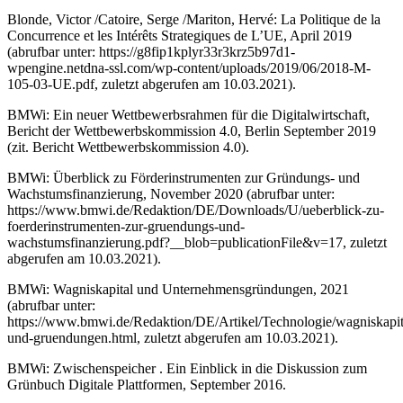
Blonde, Victor /
Catoire, Serge /Mariton, Hervé
: La Politique de la
Concurrence et les Intérêts Strategiques de L’UE, April 2019
(abrufbar unter:
https://g8fip1kplyr33r3krz5b97d1-
wpengine.netdna-ssl.com/wp-content/uploads/2019/06/2018-M-
105-03-UE.pdf
, zuletzt abgerufen am 10.03.2021).
BMWi: Ein neuer Wettbewerbsrahmen für die Digitalwirtschaft,
Bericht der Wettbewerbskommission 4.0, Berlin September 2019
(zit. Bericht Wettbewerbskommission 4.0).
BMWi: Überblick zu Förderinstrumenten zur Gründungs- und
Wachstumsfinanzierung, November 2020 (abrufbar unter:
https://www.bmwi.de/Redaktion/DE/Downloads/U/ueberblick-zu-
foerderinstrumenten-zur-gruendungs-und-
wachstumsfinanzierung.pdf?__blob=publicationFile&v=17
, zuletzt
abgerufen am 10.03.2021).
BMWi: Wagniskapital und Unternehmensgründungen, 2021
(abrufbar unter:
https://www.bmwi.de/Redaktion/DE/Artikel/Technologie/wagniskapit
und-gruendungen.html
, zuletzt abgerufen am 10.03.2021).
BMWi: Zwischenspeicher . Ein Einblick in die Diskussion zum
Grünbuch Digitale Plattformen, September 2016.