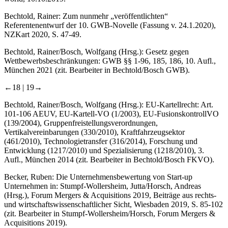
Bechtold, Rainer
: Zum nunmehr „veröffentlichten“
Referentenentwurf der 10. GWB-Novelle (Fassung v. 24.1.2020),
NZKart 2020, S. 47-49.
Bechtold, Rainer/Bosch, Wolfgang
(Hrsg.): Gesetz gegen
Wettbewerbsbeschränkungen: GWB §§ 1-96, 185, 186, 10. Aufl.,
München 2021 (zit.
Bearbeiter
in Bechtold/Bosch GWB).
←18 |
19→
Bechtold, Rainer/Bosch, Wolfgang
(Hrsg.): EU-Kartellrecht: Art.
101-106 AEUV, EU-Kartell-VO (1/2003), EU-FusionskontrollVO
(139/2004), Gruppenfreistellungsverordnungen,
Vertikalvereinbarungen (330/2010), Kraftfahrzeugsektor
(461/2010), Technologietransfer (316/2014), Forschung und
Entwicklung (1217/2010) und Spezialisierung (1218/2010), 3.
Aufl., München 2014 (zit.
Bearbeiter
in Bechtold/Bosch FKVO).
Becker, Ruben
: Die Unternehmensbewertung von Start-up
Unternehmen in:
Stumpf-Wollersheim, Jutta/Horsch, Andreas
(Hrsg.), Forum Mergers & Acquisitions 2019, Beiträge aus rechts-
und wirtschaftswissenschaftlicher Sicht, Wiesbaden 2019, S. 85-102
(zit.
Bearbeiter
in Stumpf-Wollersheim/Horsch, Forum Mergers &
Acquisitions 2019).