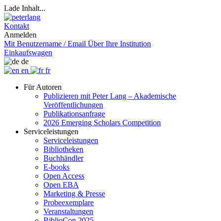
Lade Inhalt...
Kontakt
Anmelden
Mit Benutzername / Email
Über Ihre Institution
Einkaufswagen
de
en
fr
Für Autoren
Publizieren mit Peter Lang – Akademische
Veröffentlichungen
Publikationsanfrage
2026 Emerging Scholars Competition
Serviceleistungen
Serviceleistungen
Bibliotheken
Buchhändler
E-books
Open Access
Open EBA
Marketing & Presse
Probeexemplare
Veranstaltungen
BiblioCon 2025