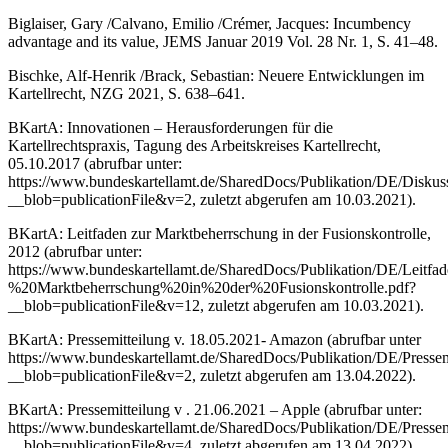
Biglaiser, Gary /
Calvano, Emilio /Crémer, Jacques
: Incumbency
advantage and its value, JEMS Januar 2019 Vol. 28 Nr. 1, S. 41–48.
Bischke, Alf-Henrik /Brack, Sebastian
: Neuere Entwicklungen im
Kartellrecht, NZG 2021, S. 638–641.
BKartA: Innovationen – Herausforderungen für die
Kartellrechtspraxis, Tagung des Arbeitskreises Kartellrecht,
05.10.2017 (abrufbar unter:
https://www.bundeskartellamt.de/SharedDocs/Publikation/DE/Diskus
__blob=publicationFile&v=2
, zuletzt abgerufen am 10.03.2021).
BKartA: Leitfaden zur Marktbeherrschung in der Fusionskontrolle,
2012 (abrufbar unter:
https://www.bundeskartellamt.de/SharedDocs/Publikation/DE/Leitfa
%20Marktbeherrschung%20in%20der%20Fusionskontrolle.pdf?
__blob=publicationFile&v=12
, zuletzt abgerufen am 10.03.2021).
BKartA: Pressemitteilung v. 18.05.2021-
Amazon
(abrufbar unter
https://www.bundeskartellamt.de/SharedDocs/Publikation/DE/Pres
__blob=publicationFile&v=2
, zuletzt abgerufen am 13.04.2022).
BKartA: Pressemitteilung v . 21.06.2021 –
Apple
(abrufbar unter:
https:// www.bundeskartellamt.de/ SharedDocs / Publikation / DE/Pre
__blob=publicationFile&v=4
, zuletzt abgerufen am 13.04.2022).