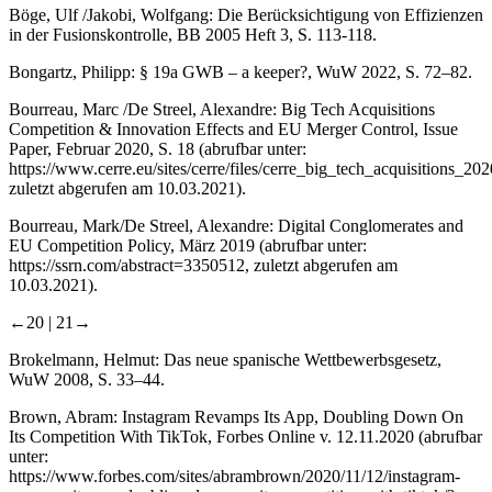
Böge, Ulf /Jakobi, Wolfgang
: Die Berücksichtigung von Effizienzen
in der Fusionskontrolle, BB 2005 Heft 3, S. 113-118.
Bongartz, Philipp
: § 19a GWB – a keeper?, WuW 2022, S. 72–82.
Bourreau, Marc /De Streel
, Alexandre
: Big Tech Acquisitions
Competition & Innovation Effects and EU Merger Control, Issue
Paper, Februar 2020, S. 18 (abrufbar unter:
https://www.cerre.eu/sites/cerre/files/cerre_big_tech_acquisitions_202
zuletzt abgerufen am 10.03.2021).
Bourreau, Mark/De Streel, Alexandre
: Digital Conglomerates and
EU Competition Policy, März 2019 (abrufbar unter:
https://ssrn.com/abstract=3350512
, zuletzt abgerufen am
10.03.2021).
←20 |
21→
Brokelmann, Helmut
: Das neue spanische Wettbewerbsgesetz,
WuW 2008, S. 33–44.
Brown, Abram
: Instagram Revamps Its App, Doubling Down On
Its Competition With TikTok, Forbes Online v. 12.11.2020 (abrufbar
unter:
https://www.forbes.com/sites/abrambrown/2020/11/12/instagram-