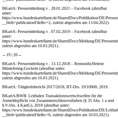
BKartA: Pressemitteilung v . 28.01.2021 –
Facebook
(abrufbar
unter:
https:// www.bundeskartellamt.de/ SharedDocs / Publikation / DE/Pr
__blob=publicationFile&v=2
, zuletzt abgerufen am 13.04.2022).
BKartA: Pressemitteilung v . 07.02.2019 –
Facebook
(abrufbar
unter:
https://www.bundeskartellamt.de/SharedDocs/Meldung/DE/Pressemi
zuletzt abgerufen am 10.03.2021).
←19 |
20→
BKartA: Pressemitteilung v . 13.12.2018 –
Remondis/Helene
Müntefering-Gockeln
(abrufbar unter:
https:// www.bundeskartellamt.de/ SharedDocs/ Meldung / DE/Presse
zuletzt abgerufen am 10.03.2021).
BKartA: Tätigkeitsbericht 2017/2018, BT-Drs. 19/10900, 2019.
BKartA/BWB: Leitfaden Transaktionswertschwellen für die
Anmeldepflicht von Zusammenschlussvorhaben (§ 35 Abs. 1 a und
§ 9 Abs. 4 KartG), 2018 (abrufbar unter:
https://www.bundeskartellamt.de/SharedDocs/Publikation/DE/Lei
__blob=publicationFile&v=6
, zuletzt abgerufen am 10.03.2021).