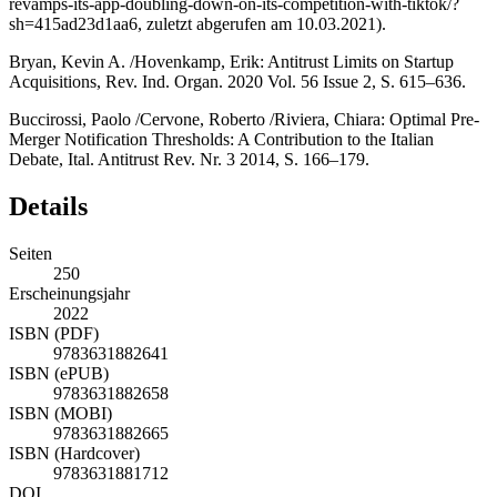
revamps-its-app-doubling-down-on-its-competition-with-tiktok/?
sh=415ad23d1aa6
, zuletzt abgerufen am 10.03.2021).
Bryan, Kevin A. /Hovenkamp, Erik
: Antitrust Limits on Startup
Acquisitions, Rev. Ind. Organ. 2020 Vol. 56 Issue 2, S. 615–636.
Buccirossi, Paolo /
Cervone, Roberto /Riviera, Chiara
: Optimal Pre-
Merger Notification Thresholds: A Contribution to the Italian
Debate, Ital. Antitrust Rev. Nr. 3 2014, S. 166–179.
Details
Seiten
250
Erscheinungsjahr
2022
ISBN (PDF)
9783631882641
ISBN (ePUB)
9783631882658
ISBN (MOBI)
9783631882665
ISBN (Hardcover)
9783631881712
DOI