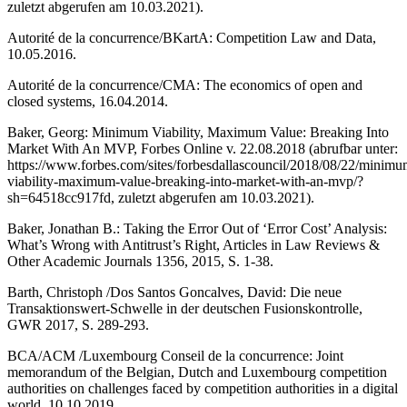
zuletzt abgerufen am 10.03.2021).
Autorité de la concurrence/BKartA: Competition Law and Data,
10.05.2016.
Autorité de la concurrence/CMA: The economics of open and
closed systems, 16.04.2014.
Baker, Georg
: Minimum Viability, Maximum Value: Breaking Into
Market With An MVP, Forbes Online v. 22.08.2018 (abrufbar unter:
https://www.forbes.com/sites/forbesdallascouncil/2018/08/22/minimu
viability-maximum-value-breaking-into-market-with-an-mvp/?
sh=64518cc917fd
, zuletzt abgerufen am 10.03.2021).
Baker, Jonathan B.
: Taking the Error Out of ‘Error Cost’ Analysis:
What’s Wrong with Antitrust’s Right, Articles in Law Reviews &
Other Academic Journals 1356, 2015, S. 1-38.
Barth, Christoph /Dos Santos Goncalves, David
: Die neue
Transaktionswert-Schwelle in der deutschen Fusionskontrolle,
GWR 2017, S. 289-293.
BCA/ ACM /Luxembourg Conseil de la concurrence: Joint
memorandum of the Belgian, Dutch and Luxembourg competition
authorities on challenges faced by competition authorities in a digital
world, 10.10.2019.