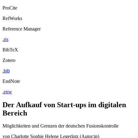
ProCite
RefWorks
Reference Manager
.ris
BibTeX
Zotero
.bib
EndNote
.enw
Der Aufkauf von Start-ups im digitalen
Bereich
Möglichkeiten und Grenzen der deutschen Fusionskontrolle
von
Charlotte Sophie Helene Legerlotz (Autor:in)