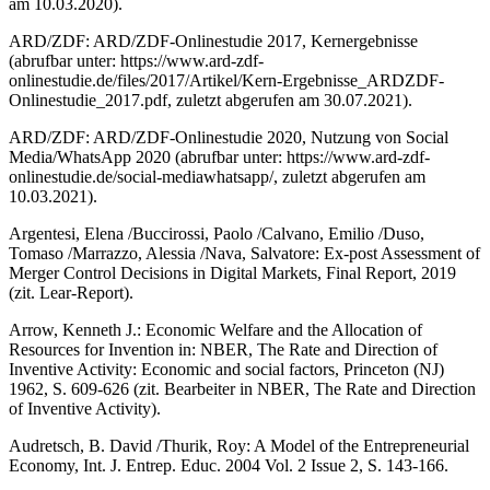
am 10.03.2020).
ARD/ ZDF: ARD/ZDF-Onlinestudie 2017, Kernergebnisse
(abrufbar unter:
https://www.ard-zdf-
onlinestudie.de/files/2017/Artikel/Kern-Ergebnisse_ARDZDF-
Onlinestudie_2017.pdf
, zuletzt abgerufen am 30.07.2021).
ARD/ ZDF: ARD/ ZDF-Onlinestudie 2020, Nutzung von Social
Media/WhatsApp 2020 (abrufbar unter:
https://www.ard-zdf-
onlinestudie.de/social-mediawhatsapp/
, zuletzt abgerufen am
10.03.2021).
Argentesi, Elena /
Buccirossi, Paolo /
Calvano, Emilio /
Duso,
Tomaso /
Marrazzo, Alessia /Nava, Salvatore
: Ex-post Assessment of
Merger Control Decisions in Digital Markets, Final Report, 2019
(zit. Lear-Report).
Arrow
, Kenneth J
.: Economic Welfare and the Allocation of
Resources for Invention in: NBER, The Rate and Direction of
Inventive Activity: Economic and social factors, Princeton (NJ)
1962, S. 609-626 (zit.
Bearbeiter
in NBER, The Rate and Direction
of Inventive Activity).
Audretsch, B. David /Thurik, Roy
: A Model of the Entrepreneurial
Economy, Int. J. Entrep. Educ. 2004 Vol. 2 Issue 2, S. 143-166.