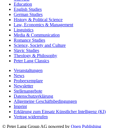
Education
English Studies
German Studies
History & Political Science
Law, Economics & Management
Linguistics
Media & Communication
Romance Studies
Science, Society and Culture
Slavic Studies
Theology & Philosophy
Peter Lang Classics
Veranstaltungen
News
Probeexemplare
Newsletter
Stellenangebote
Datenschutzerklärung
Allgemeine Geschäftsbedingungen
Imprint
Erklärung zum Einsatz Künstlicher Intelligenz (KI)
Vertrag widerrufen
© Peter Lang Group AG
powered by
Open Publishing