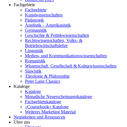
Fachgebiete
Fachgebiete
Kunstwissenschaften
Pädagogik
Anglistik – Amerikanistik
Germanistik
Geschichte & Politikwissenschaften
Rechtswissenschaften, Volks- &
Betriebswirtschaftslehre
Linguistik
Medien- und Kommunikationswissenschaften
Romanistik
Wissenschaft, Gesellschaft & Kulturwissenschaften
Slawistik
Theologie & Philosophie
Peter Lang Classics
Kataloge
Kataloge
Monatliche Neuerscheinungskataloge
Fachgebietskataloge
«Coursebook» Kataloge
Weiteres Marketing Material
Neuigkeiten und Ressourcen
Über uns