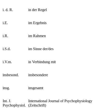
HS
Halbsatz
i. d. R.
in der Regel
i.E.
im Ergebnis
i.R.
im Rahmen
i.S.d.
im Sinne der/des
i.V.m.
in Verbindung mit
insbesond.
insbesondere
insg.
insgesamt
Int. J.
International Journal of Psychophysiology