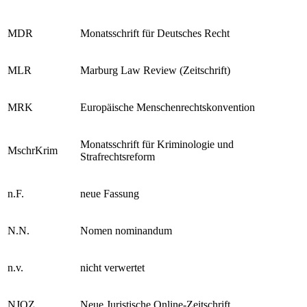
m.w.N.
mit weiteren Nachweisen
MDR
Monatsschrift für Deutsches Recht
MLR
Marburg Law Review (Zeitschrift)
MRK
Europäische Menschenrechtskonvention
Monatsschrift für Kriminologie und
MschrKrim
Strafrechtsreform
n.F.
neue Fassung
N.N.
Nomen nominandum
n.v.
nicht verwertet