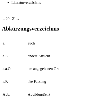
§ 11 Zusammenfassung der zentralen Thesen
Literaturverzeichnis
←20 | 21→
Abkürzungsverzeichnis
a.
auch
a.A.
andere Ansicht
a.a.O.
am angegebenen Ort
a.F.
alte Fassung
Abb.
Abbildung(en)