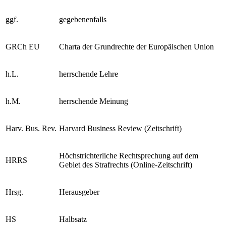
GG
Grundgesetz für die Bundesrepublik Deutschland
ggf.
gegebenenfalls
GRCh EU
Charta der Grundrechte der Europäischen Union
h.L.
herrschende Lehre
h.M.
herrschende Meinung
Harv. Bus. Rev.
Harvard Business Review (Zeitschrift)
Höchstrichterliche Rechtsprechung auf dem
HRRS
Gebiet des Strafrechts (Online-Zeitschrift)
Hrsg.
Herausgeber