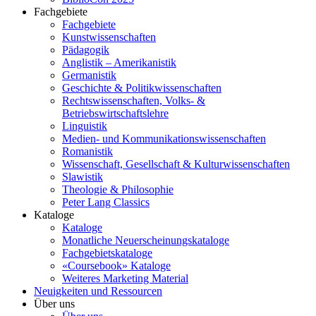
Fachgebiete
Fachgebiete
Kunstwissenschaften
Pädagogik
Anglistik – Amerikanistik
Germanistik
Geschichte & Politikwissenschaften
Rechtswissenschaften, Volks- &
Betriebswirtschaftslehre
Linguistik
Medien- und Kommunikationswissenschaften
Romanistik
Wissenschaft, Gesellschaft & Kulturwissenschaften
Slawistik
Theologie & Philosophie
Peter Lang Classics
Kataloge
Kataloge
Monatliche Neuerscheinungskataloge
Fachgebietskataloge
«Coursebook» Kataloge
Weiteres Marketing Material
Neuigkeiten und Ressourcen
Über uns