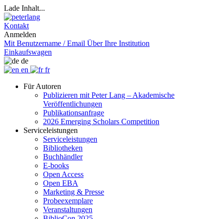
Lade Inhalt...
Kontakt
Anmelden
Mit Benutzername / Email
Über Ihre Institution
Einkaufswagen
de
en
fr
Für Autoren
Publizieren mit Peter Lang – Akademische
Veröffentlichungen
Publikationsanfrage
2026 Emerging Scholars Competition
Serviceleistungen
Serviceleistungen
Bibliotheken
Buchhändler
E-books
Open Access
Open EBA
Marketing & Presse
Probeexemplare
Veranstaltungen
BiblioCon 2025