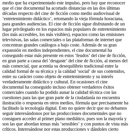
medio que ha experimentado este impulso, pero hay que reconocer
que el cine documental ha acortado distancias en las dos últimas
décadas respecto del cine de ficción como medio audiovisual de
ʽentretenimiento didácticoʼ, retomando la vieja fórmula horaciana,
para grandes audiencias. El cine de ficción sigue disfrutando de un
lugar privilegiado en los espacios más populares de entretenimiento
(los más accesibles, los más visibles), espacios como las emisiones
televisivas, las salas comerciales o las
plataformas de internet que
concentran grandes catálogos a bajo coste. Además de su gran
expansión en medios independientes, el cine documental ha
conseguido estar más presente en estos ʽfeudosʼ del cine de ficción,
en gran parte a causa del ʽdesgasteʼ del cine de ficción, al menos del
más comercial, que acentúa su desequilibrio tradicional entre la
calidad formal de su técnica y la calidad ʽsocialʼ de sus contenidos,
entre su carácter como objeto de entretenimiento y su interés
verdaderamente didáctico y cultural. En ocasiones el cine
documental ha conseguido incluso obtener verdaderos éxitos
comerciales cuando ha podido aunar la calidad técnica con las
cuestiones para las que gran parte de la ciudadanía no encuentra
ilustración o respuesta en otros medios, fórmula que precisamente ha
facilitado la tecnología digital. Esto no quiere decir que no debamos
seguir interesándonos por las producciones documentales que no
consiguen acceder al primer plano mediático, pues son la mayoría y
son las que abordan temas más ʽsensiblesʼ y con puntos de vista más
críticos. Interesándose por estas producciones y dándoles cierto