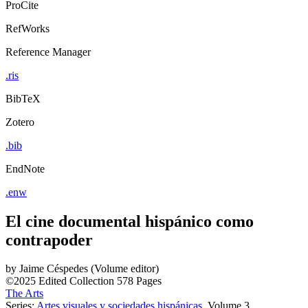
ProCite
RefWorks
Reference Manager
.ris
BibTeX
Zotero
.bib
EndNote
.enw
El cine documental hispánico como
contrapoder
by
Jaime Céspedes (Volume editor)
©2025
Edited Collection
578 Pages
The Arts
Series:
Artes visuales y sociedades hispánicas
, Volume 3