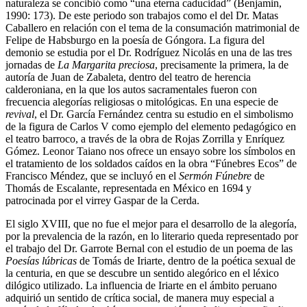
naturaleza se concibió como
“una eterna caducidad” (Benjamin,
1990: 173). De este periodo son trabajos como el del Dr. Matas
Caballero en relación con el tema de la consumación matrimonial de
Felipe de Habsburgo en la poesía de Góngora. La figura del
demonio se estudia por el Dr. Rodríguez Nicolás en una de las tres
jornadas de
La Margarita preciosa
, precisamente la primera, la de
autoría de Juan de Zabaleta, dentro del teatro de herencia
calderoniana, en la que los autos sacramentales fueron con
frecuencia alegorías religiosas o mitológicas. En una especie de
revival
, el Dr. García Fernández centra su estudio en el simbolismo
de la figura de Carlos V como ejemplo del elemento pedagógico en
el teatro barroco, a través de la obra de Rojas Zorrilla y Enríquez
Gómez. Leonor Taiano nos ofrece un ensayo sobre los símbolos en
el tratamiento de los soldados caídos en la obra “Fúnebres Ecos” de
Francisco Méndez, que se incluyó en el
Sermón Fúnebre
de
Thomás de Escalante, representada en México en 1694 y
patrocinada por el virrey Gaspar de la Cerda.
El siglo XVIII, que no fue el mejor para el desarrollo de la alegoría,
por la prevalencia de la razón, en lo literario queda representado por
el trabajo del Dr. Garrote Bernal con el estudio de un poema de las
Poesías lúbricas
de Tomás de Iriarte, dentro de la poética sexual de
la centuria, en que se descubre un sentido alegórico en el léxico
dilógico utilizado. La influencia de Iriarte en el ámbito peruano
adquirió un sentido de crítica social, de manera muy especial a