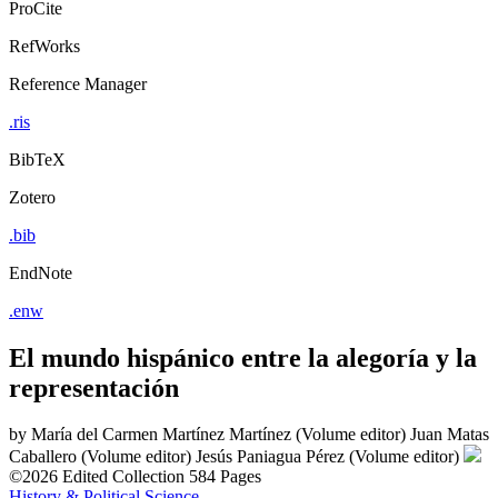
ProCite
RefWorks
Reference Manager
.ris
BibTeX
Zotero
.bib
EndNote
.enw
El mundo hispánico entre la alegoría y la
representación
by
María del Carmen Martínez Martínez (Volume editor)
Juan Matas
Caballero (Volume editor)
Jesús Paniagua Pérez (Volume editor)
©2026
Edited Collection
584 Pages
History & Political Science