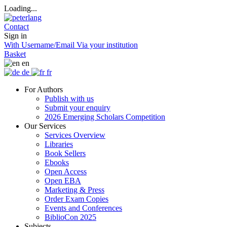
Loading...
Contact
Sign in
With Username/Email
Via your institution
Basket
en
de
fr
For Authors
Publish with us
Submit your enquiry
2026 Emerging Scholars Competition
Our Services
Services Overview
Libraries
Book Sellers
Ebooks
Open Access
Open EBA
Marketing & Press
Order Exam Copies
Events and Conferences
BiblioCon 2025
Subjects