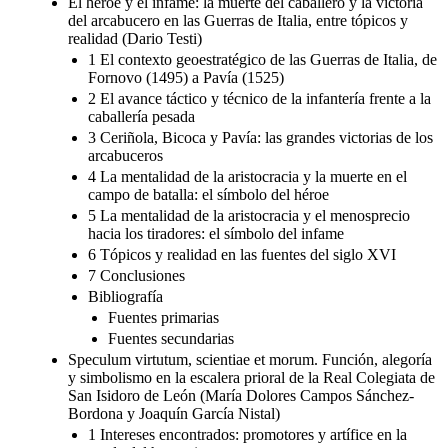
El héroe y el infame: la muerte del caballero y la victoria
del arcabucero en las Guerras de Italia, entre tópicos y
realidad (Dario Testi)
1 El contexto geoestratégico de las Guerras de Italia, de
Fornovo (1495) a Pavía (1525)
2 El avance táctico y técnico de la infantería frente a la
caballería pesada
3 Ceriñola, Bicoca y Pavía: las grandes victorias de los
arcabuceros
4 La mentalidad de la aristocracia y la muerte en el
campo de batalla: el símbolo del héroe
5 La mentalidad de la aristocracia y el menosprecio
hacia los tiradores: el símbolo del infame
6 Tópicos y realidad en las fuentes del siglo XVI
7 Conclusiones
Bibliografía
Fuentes primarias
Fuentes secundarias
Speculum virtutum, scientiae et morum. Función, alegoría
y simbolismo en la escalera prioral de la Real Colegiata de
San Isidoro de León (María Dolores Campos Sánchez-
Bordona y Joaquín García Nistal)
1 Intereses encontrados: promotores y artífice en la