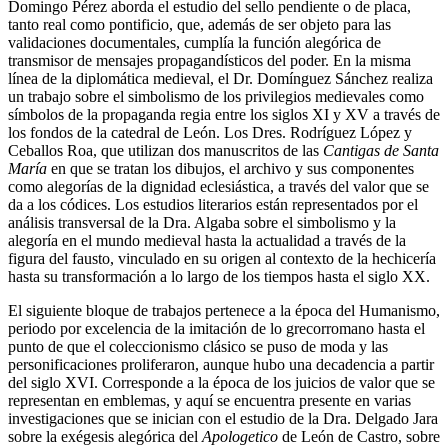
Domingo Pérez aborda el estudio del sello pendiente o de placa,
tanto real como pontificio, que, además de ser objeto para las
validaciones documentales, cumplía la función alegórica de
transmisor de mensajes propagandísticos del poder. En la misma
línea de la diplomática medieval, el Dr. Domínguez Sánchez realiza
un trabajo sobre el
simbolismo de los privilegios medievales como
símbolos de la propaganda regia entre los siglos XI y XV a través de
los fondos de la catedral de León. Los Dres. Rodríguez López y
Ceballos Roa, que utilizan dos manuscritos de las
Cantigas de Santa
María
en que se tratan los dibujos, el archivo y sus componentes
como alegorías de la dignidad eclesiástica, a través del valor que se
da a los códices. Los estudios literarios están representados por el
análisis transversal de la Dra. Algaba sobre el simbolismo y la
alegoría en el mundo medieval hasta la actualidad a través de la
figura del fausto, vinculado en su origen al contexto de la hechicería
hasta su transformación a lo largo de los tiempos hasta el siglo XX.
El siguiente bloque de trabajos pertenece a la época del Humanismo,
periodo por excelencia de la imitación de lo grecorromano hasta el
punto de que el coleccionismo clásico se puso de moda y las
personificaciones proliferaron, aunque hubo una decadencia a partir
del siglo XVI. Corresponde a la época de los juicios de valor que se
representan en emblemas, y aquí se encuentra presente en varias
investigaciones que se inician con el estudio de la Dra. Delgado Jara
sobre la exégesis alegórica del
Apologetico
de León de Castro, sobre