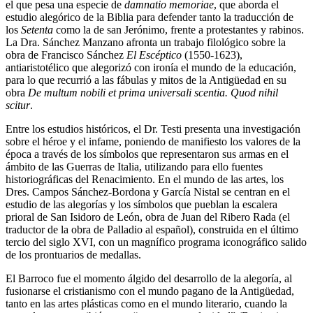
el que pesa una especie de
damnatio memoriae
, que aborda el
estudio alegórico de la Biblia para defender tanto la traducción de
los
Setenta
como la de san Jerónimo, frente a protestantes y rabinos.
La Dra. Sánchez Manzano afronta un trabajo filológico sobre la
obra de Francisco Sánchez
El Escéptico
(1550-1623),
antiaristotélico que alegorizó con ironía el mundo de la educación,
para lo que recurrió a las fábulas y mitos de la Antigüedad en su
obra
De multum nobili et prima universali scentia. Quod nihil
scitur
.
Entre los estudios históricos, el Dr. Testi presenta una investigación
sobre el héroe y el infame, poniendo de manifiesto los valores de la
época a través de los símbolos que representaron sus armas en el
ámbito de las Guerras de Italia, utilizando para ello fuentes
historiográficas del Renacimiento. En el mundo de las artes, los
Dres. Campos Sánchez-Bordona y García Nistal se centran en el
estudio de las alegorías y los símbolos que pueblan la escalera
prioral de San Isidoro de León, obra de Juan del Ribero Rada (el
traductor de la obra de Palladio al español), construida en el último
tercio del siglo XVI, con un magnífico programa iconográfico salido
de los prontuarios de medallas.
El Barroco fue el momento álgido del desarrollo de la alegoría, al
fusionarse el cristianismo con el mundo pagano de la Antigüedad,
tanto en las artes plásticas como en el mundo literario, cuando la