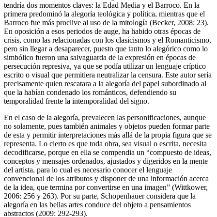
tendría dos momentos claves: la Edad Media y el Barroco. En la
primera predominó la alegoría teológica y política, mientras que el
Barroco fue más proclive al uso de la mitología (Becker, 2008: 23).
En oposición a esos periodos de auge, ha habido otras épocas de
crisis, como las relacionadas con los clasicismos y el Romanticismo,
pero sin llegar a desaparecer, puesto que tanto lo alegórico como lo
simbólico fueron una salvaguarda de la expresión en épocas de
persecución represiva, ya que se podía utilizar un lenguaje críptico
escrito o visual que permitiera neutralizar la censura. Este autor sería
precisamente quien rescatara a la alegoría del papel subordinado
al
que la habían condenado los románticos, defendiendo su
temporalidad frente la intemporalidad del signo.
En el caso de la alegoría, prevalecen las personificaciones, aunque
no solamente, pues también animales y objetos pueden formar parte
de esta y permitir interpretaciones más allá de la propia figura que se
representa. Lo cierto es que toda obra, sea visual o escrita, necesita
decodificarse, porque en ella se compendia un “compuesto de ideas,
conceptos y mensajes ordenados, ajustados y digeridos en la mente
del artista, para lo cual es necesario conocer el lenguaje
convencional de los atributos y disponer de una información acerca
de la idea, que termina por convertirse en una imagen” (Wittkower,
2006: 256 y 263). Por su parte, Schopenhauer considera que la
alegoría en las bellas artes conduce del objeto a pensamientos
abstractos (2009: 292-293).