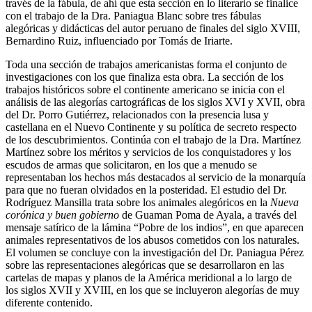
través de la fábula, de ahí que esta sección en lo literario se finalice
con el trabajo de la Dra. Paniagua Blanc sobre tres fábulas
alegóricas y didácticas del autor peruano de finales del siglo XVIII,
Bernardino Ruiz, influenciado por Tomás de Iriarte.
Toda una sección de trabajos americanistas forma el conjunto de
investigaciones con los que finaliza esta obra. La sección de los
trabajos históricos sobre el continente americano se inicia con el
análisis de las alegorías cartográficas de los siglos XVI y XVII, obra
del Dr. Porro Gutiérrez, relacionados con la presencia lusa y
castellana en el Nuevo Continente y su política de secreto respecto
de los descubrimientos. Continúa con el trabajo de la Dra. Martínez
Martínez sobre los méritos y servicios de los conquistadores y los
escudos de armas que solicitaron, en los que a menudo se
representaban los hechos más destacados al servicio de la monarquía
para que no fueran olvidados en la posteridad. El estudio del Dr.
Rodríguez Mansilla trata sobre los animales alegóricos en la
Nueva
corónica y buen gobierno
de Guaman Poma de Ayala, a través del
mensaje satírico de la lámina “Pobre de los indios”, en que
aparecen
animales representativos de los abusos cometidos con los naturales.
El volumen se concluye con la investigación del Dr. Paniagua Pérez
sobre las representaciones alegóricas que se desarrollaron en las
cartelas de mapas y planos de la América meridional a lo largo de
los siglos XVII y XVIII, en los que se incluyeron alegorías de muy
diferente contenido.