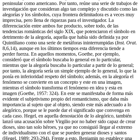
peninsular como americano. Por tanto, reúne una serie de trabajos de
investigación que consideran algo tan complejo y discutido como las
alegorías y los símbolos, cuya frontera delimitadora es a veces muy
imprecisa, pero llena de riquezas para el investigador. La
diferenciación entre ambos fue producto, sobre todo, de las
tendencias románticas del siglo XIX, que potenciaron el símbolo en
detrimento de la alegoría, aquella que había sido definida ya por
Quintiliano como una serie de metáforas ininterrumpidas (
Inst. Orat
.
8,6,14), aunque en los últimos tiempos esta diferencia tiende a
perder fuerza. En aquellos momentos, Goethe, por ejemplo,
consideró que el símbolo buscaba lo general en lo particular,
mientras que la alegoría buscaba lo particular a partir de lo general;
por tanto, la alegoría sería un simple ejemplo de lo general, lo que la
ponía en inferioridad respeto del símbolo; además, en la alegoría el
fenómeno se convierte en un concepto y este en una imagen,
mientras el símbolo transforma el fenómeno en idea y esta en
imagen (Goethe, 1957: 324). En este se manifestaba de forma más
evidente el subjetivismo propio del
romanticismo, que daba más
importancia al sujeto que al objeto, siendo este más adecuado a lo
alegórico, porque se le puede dar el significado que convenga en
cada caso. Hegel, en aquella denostación de lo alegórico, también
lanzó una acusación sobre Virgilio por no haber sido capaz de crear
dioses, sino tan solo héroes, ya que no consiguió llegar al extremo
de individualismo con el que se pueden generar dioses y santos
(Hegel, 1989: 293-294). Frente a esto, Benjamin no establece una