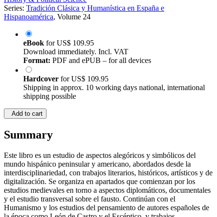
Series:
Tradición Clásica y Humanística en España e
Hispanoamérica
, Volume 24
eBook
for
US$ 109.95
Download immediately. Incl. VAT
Format:
PDF and ePUB – for all devices
Hardcover
for
US$ 109.95
Shipping in approx. 10 working days national, international
shipping possible
Add to cart
Summary
Este libro es un estudio de aspectos alegóricos y simbólicos del
mundo hispánico peninsular y americano, abordados desde la
interdisciplinariedad, con trabajos literarios, históricos, artísticos y de
digitalización. Se organiza en apartados que comienzan por los
estudios medievales en torno a aspectos diplomáticos, documentales
y el estudio transversal sobre el fausto. Continúan con el
Humanismo y los estudios del pensamiento de autores españoles de
la época como León de Castro y el Escéptico, y trabajos