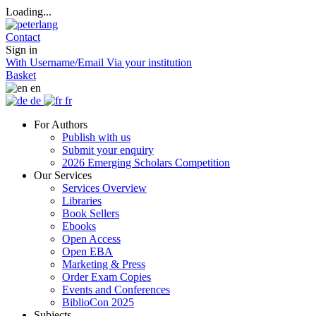
Loading...
Contact
Sign in
With Username/Email
Via your institution
Basket
en
de
fr
For Authors
Publish with us
Submit your enquiry
2026 Emerging Scholars Competition
Our Services
Services Overview
Libraries
Book Sellers
Ebooks
Open Access
Open EBA
Marketing & Press
Order Exam Copies
Events and Conferences
BiblioCon 2025
Subjects