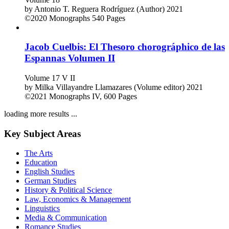
Estudios sobre la obra geográfica de Gaspar Melchor de
Jovellanos
Volume 18
by
Antonio T. Reguera Rodríguez (Author)
2021
©2020
Monographs
540 Pages
Jacob Cuelbis: El Thesoro chorográphico de las
Espannas Volumen II
Volume 17 V II
by
Milka Villayandre Llamazares (Volume editor)
2021
©2021
Monographs
IV, 600 Pages
loading more results ...
Key Subject Areas
The Arts
Education
English Studies
German Studies