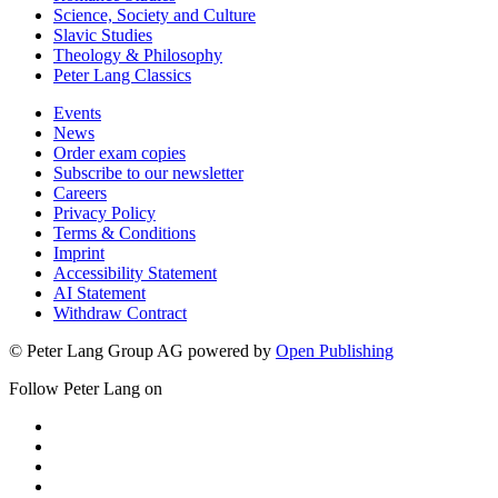
History & Political Science
Law, Economics & Management
Linguistics
Media & Communication
Romance Studies
Science, Society and Culture
Slavic Studies
Theology & Philosophy
Peter Lang Classics
Events
News
Order exam copies
Subscribe to our newsletter
Careers
Privacy Policy
Terms & Conditions
Imprint
Accessibility Statement
AI Statement
Withdraw Contract
© Peter Lang Group AG
powered by
Open Publishing
Follow Peter Lang on