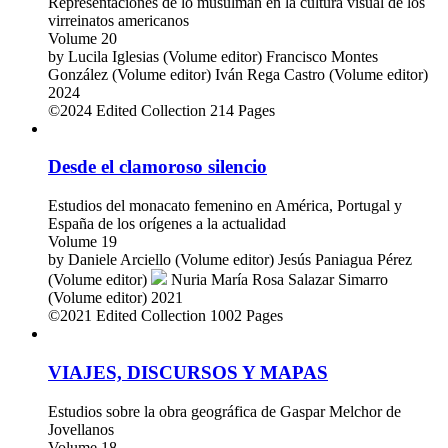
Ficciones del islam
Representaciones de lo musulmán en la cultura visual de los
virreinatos americanos
Volume 20
by
Lucila Iglesias (Volume editor)
Francisco Montes
González (Volume editor)
Iván Rega Castro (Volume editor)
2024
©2024
Edited Collection
214 Pages
Desde el clamoroso silencio
Estudios del monacato femenino en América, Portugal y
España de los orígenes a la actualidad
Volume 19
by
Daniele Arciello (Volume editor)
Jesús Paniagua Pérez
(Volume editor)
Nuria María Rosa Salazar Simarro
(Volume editor)
2021
©2021
Edited Collection
1002 Pages
VIAJES, DISCURSOS Y MAPAS