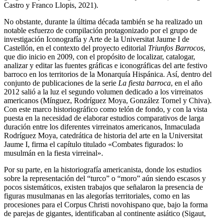
Castro y Franco Llopis, 2021).
No obstante, durante la última década también se ha realizado un
notable esfuerzo de compilación protagonizado por el grupo de
investigación Iconografía y Arte de la Universitat Jaume I de
Castellón, en el contexto del proyecto editorial
Triunfos Barrocos
,
que dio inicio en 2009, con el propósito de localizar, catalogar,
analizar y editar las fuentes gráficas e iconográficas del arte festivo
barroco en los territorios de la Monarquía Hispánica. Así, dentro del
conjunto de publicaciones de la serie
La fiesta barroca
, en el año
2012 salió a la luz el segundo volumen dedicado a los virreinatos
americanos (Mínguez, Rodríguez Moya, González Tornel y Chiva).
Con este marco historiográfico como telón de fondo, y con la vista
puesta en la necesidad de elaborar estudios comparativos de larga
duración entre los diferentes virreinatos americanos, Inmaculada
Rodríguez Moya, catedrática de historia del arte en la Universitat
Jaume I, firma el capítulo titulado «Combates figurados: lo
musulmán en la fiesta virreinal».
Por su parte, en la historiografía americanista, donde los estudios
sobre la representación del “turco” o “moro” aún siendo escasos y
pocos sistemáticos, existen trabajos que señalaron la presencia de
figuras musulmanas en las alegorías territoriales, como en las
procesiones para el Corpus Christi novohispano que, bajo la forma
de parejas de gigantes, identificaban al continente asiático (Sigaut,