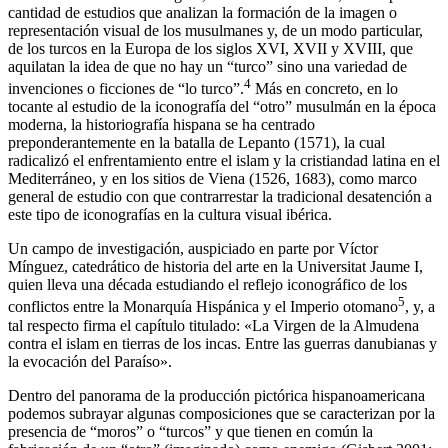
cantidad de estudios que analizan la formación de la imagen o
representación visual de los musulmanes y, de un modo particular,
de los turcos en la Europa de los siglos XVI, XVII y XVIII, que
aquilatan la idea de que no hay un “turco” sino una variedad de
4
invenciones o ficciones de “lo turco”.
Más en concreto, en lo
tocante al estudio de la iconografía del “otro” musulmán en la época
moderna, la historiografía hispana se ha centrado
preponderantemente en la batalla de Lepanto (1571), la cual
radicalizó el enfrentamiento entre el islam y la cristiandad latina en el
Mediterráneo, y en los sitios de Viena (1526, 1683), como marco
general de estudio con que contrarrestar la tradicional desatención a
este tipo de iconografías en la cultura visual ibérica.
Un campo de investigación, auspiciado en parte por Víctor
Mínguez, catedrático de historia del arte en la Universitat Jaume I,
quien lleva una década estudiando el reflejo iconográfico de los
5
conflictos entre la Monarquía Hispánica y el Imperio otomano
, y, a
tal respecto firma el capítulo titulado: «La Virgen de la Almudena
contra el islam en tierras de los incas. Entre las guerras danubianas y
la evocación del Paraíso».
Dentro del panorama de la producción pictórica hispanoamericana
podemos subrayar algunas composiciones que se caracterizan por la
presencia de “moros” o “turcos” y que tienen en común la