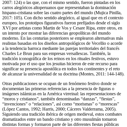
2007: 124) o las que, con el mismo sentido, fueron pintadas en los
carros alegóricos altoperuanos que representaban la dominación
hispano-cristiana sobre las cuatro partes del mundo (Mujica Pinilla,
2017: 105). Con dicho sentido alegórico, al igual que en el contexto
europeo, los prototipos figurativos fueron prefijados desde el siglo
XVI por artistas como Martin de Vos y Cesare Ripa, entre otros, en
un intento por mostrar las diferencias geopolíticas del mundo
moderno. En las centurias posteriores se emplearon alternativas más
realistas basadas en los diseños antropológicos de Vecellio o acorde
a la tendencia barroca mediante las parejas territoriales del francés
Charles Le Brun para sus empresas versallescas. También, la
tradición iconográfica de los reinos en los rituales festivos, estuvo
motivada por el uso que los jesuitas hicieron de este recurso para
significar su presencia apostólica en todos los continentes y el reto
de alcanzar la universalidad de su doctrina (Montes, 2011: 144-148).
Otras publicaciones se ocupan de un fenómeno festivo donde se
documentan las primeras referencias a la presencia de figuras o
imágenes islámicas en la América virreinal: las representaciones de
“moros y cristianos”, también denominadas “danzas”, “fiestas”,
“invenciones” o “relaciones”, así como “morismas” o “morescas”
(López Cantos, 1992; Harris, 2000; Cáceres Valderrama, 2005).
Siguiendo una tradición ibérica de origen medieval, estos combates
dramatizados entre un bando cristiano y otro musulmán tomaron
distintas formas y formaron parte de las diferentes fiestas públicas