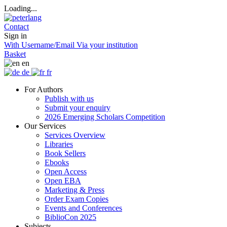
Loading...
Contact
Sign in
With Username/Email
Via your institution
Basket
en
de
fr
For Authors
Publish with us
Submit your enquiry
2026 Emerging Scholars Competition
Our Services
Services Overview
Libraries
Book Sellers
Ebooks
Open Access
Open EBA
Marketing & Press
Order Exam Copies
Events and Conferences
BiblioCon 2025
Subjects