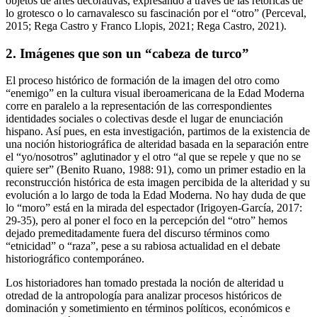
objetos de artes decorativas, expresando a través de las retóricas de
lo grotesco o lo carnavalesco su fascinación por el “otro” (Perceval,
2015; Rega Castro y Franco Llopis, 2021; Rega Castro, 2021).
2.
Imágenes que son un “cabeza de turco”
El proceso histórico de formación de la imagen del otro como
“enemigo” en la cultura visual iberoamericana de la Edad Moderna
corre en paralelo a la representación de las correspondientes
identidades sociales o colectivas desde el lugar de enunciación
hispano. Así pues, en esta investigación, partimos de la existencia de
una noción historiográfica de alteridad basada en la separación entre
el “yo/nosotros” aglutinador y el otro “al que se repele y que no se
quiere ser” (Benito Ruano, 1988: 91), como un primer estadio en la
reconstrucción histórica de esta imagen percibida de la alteridad y su
evolución a lo largo de toda la Edad Moderna. No hay duda de que
lo “moro” está en la mirada del espectador (Irigoyen-García, 2017:
29-35), pero al poner el foco en la percepción del “otro” hemos
dejado premeditadamente fuera del discurso términos como
“etnicidad” o “raza”, pese a su rabiosa actualidad en el debate
historiográfico contemporáneo.
Los historiadores han tomado prestada la noción de alteridad u
otredad de la antropología para analizar procesos históricos de
dominación y sometimiento en términos políticos, económicos e