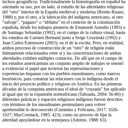
incluso geográficos. Tradicionalmente la historiografía en español ha
orientado su uso, por un lado, al estudio de las alteridades religiosas
del “otro” interior de la España medieval y moderna (Benito Ruano,
1988) y, por el otro, a la fabricación del indígena americano, al otro
“salvaje”, “pagano” o “idólatra” en el contexto de la colonización
española, desde los trabajos pioneros de Emanuele Amodio (1993) o
de Santiago Sebastián (1992), en el campo de la cultura visual, hasta
los estudios de Carmen Bernand junto a Serge Gruzinski (1992) y
Juan Carlos Estenssoro (2003), en el de la escrita. Pero, en realidad,
ambos procesos de construcción de un “otro” de religión están
íntimamente relacionados entre sí y las caracterizaciones de ambas
alteridades exhiben múltiples contactos. De allí que en el campo de
los estudios americanistas un conjunto amplio de trabajos se orientó
a evidenciar el papel que tuvieron las representaciones y
experiencias hispanas con los pueblos musulmanes, como marcos
heurísticos, para construir las relaciones con lo indígena desde el
inicio del proyecto político y religioso en América. En las primeras
décadas de la conquista americana el ideal de “cruzada” fue aplicado
al igual que en la expansión norteafricana (Taboada, 2004: 56-80) y
diferentes prácticas y espacios religiosos indígenas fueron descritos
con términos de los musulmanes peninsulares para volver
aprehensible lo desconocido (Cummins y Feliciano, 2017: 1026-
1027; MacCormack, 1985: 423), como un proceso de fijar la
alteridad apoyándose en la semejanza (Adorno, 1988: 63).