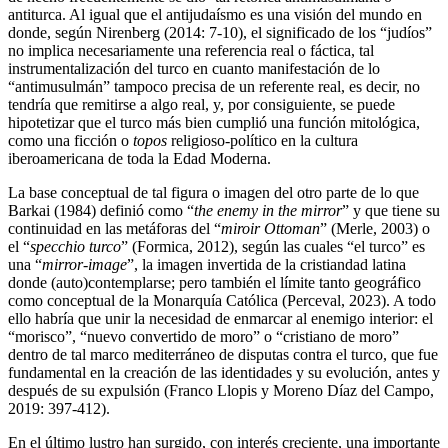
antiturca. Al igual que el antijudaísmo es una visión del mundo en
donde, según Nirenberg (2014: 7-10), el significado de los “judíos”
no implica necesariamente una referencia real o fáctica, tal
instrumentalización del turco en cuanto manifestación de lo
“antimusulmán” tampoco precisa de un referente real, es decir, no
tendría que remitirse a algo real, y, por consiguiente, se puede
hipotetizar que el turco más bien cumplió una función mitológica,
como una ficción o
topos
religioso-político en la cultura
iberoamericana de toda la Edad Moderna.
La base conceptual de tal figura o imagen del otro parte de lo que
Barkai (1984) definió como “
the enemy in the mirror
” y que tiene su
continuidad en las metáforas del “
miroir Ottoman
” (Merle, 2003) o
el “
specchio turco
” (Formica, 2012), según las cuales “el turco” es
una “
mirror-image
”, la imagen invertida de la cristiandad latina
donde (auto)contemplarse; pero también el límite tanto geográfico
como conceptual de la Monarquía Católica (Perceval, 2023). A todo
ello habría que unir la necesidad de enmarcar al enemigo interior: el
“morisco”, “nuevo convertido de moro” o “cristiano de moro”
dentro de tal marco mediterráneo de disputas contra el turco, que fue
fundamental en la creación de las
identidades y su evolución, antes y
después de su expulsión (Franco Llopis y Moreno Díaz del Campo,
2019: 397-412).
En el último lustro han surgido, con interés creciente, una importante