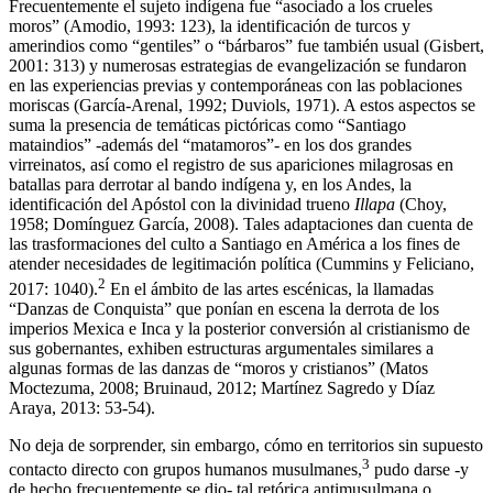
Frecuentemente el sujeto indígena fue “asociado a los crueles
moros” (Amodio, 1993: 123), la identificación de turcos y
amerindios como “gentiles” o “bárbaros” fue también usual (Gisbert,
2001: 313) y numerosas estrategias de evangelización se fundaron
en las experiencias previas y contemporáneas con las poblaciones
moriscas (García-Arenal, 1992; Duviols, 1971). A estos aspectos se
suma la presencia de temáticas pictóricas como “Santiago
mataindios” -además del “matamoros”- en los dos grandes
virreinatos, así como el registro de sus apariciones milagrosas en
batallas para derrotar al bando indígena y, en los Andes, la
identificación del Apóstol con la divinidad trueno
Illapa
(Choy,
1958;
Domínguez García, 2008). Tales adaptaciones dan cuenta de
las trasformaciones del culto a Santiago en América a los fines de
atender necesidades de legitimación política (Cummins y Feliciano,
2
2017: 1040).
En el ámbito de las artes escénicas, la llamadas
“Danzas de Conquista” que ponían en escena la derrota de los
imperios Mexica e Inca y la posterior conversión al cristianismo de
sus gobernantes, exhiben estructuras argumentales similares a
algunas formas de las danzas de “moros y cristianos” (Matos
Moctezuma, 2008; Bruinaud, 2012; Martínez Sagredo y Díaz
Araya, 2013: 53-54).
No deja de sorprender, sin embargo, cómo en territorios sin supuesto
3
contacto directo con grupos humanos musulmanes,
pudo darse -y
de hecho frecuentemente se dio- tal retórica antimusulmana o