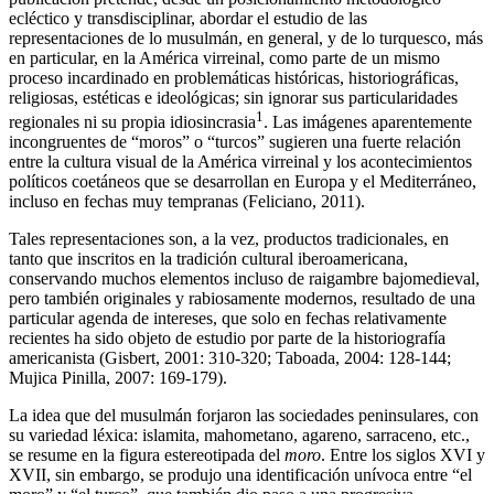
ecléctico y transdisciplinar, abordar el estudio de las
representaciones de lo musulmán, en general, y de lo turquesco, más
en particular, en la América virreinal, como parte de un mismo
proceso incardinado en problemáticas históricas, historiográficas,
religiosas, estéticas e ideológicas; sin ignorar sus particularidades
1
regionales ni su propia idiosincrasia
. Las imágenes aparentemente
incongruentes de “moros” o “turcos” sugieren una fuerte relación
entre la cultura visual de la América virreinal y los acontecimientos
políticos coetáneos que se desarrollan en Europa y el Mediterráneo,
incluso en fechas muy tempranas (Feliciano, 2011).
Tales representaciones son, a la vez, productos tradicionales, en
tanto que inscritos en la tradición cultural iberoamericana,
conservando muchos elementos
incluso de raigambre bajomedieval,
pero también originales y rabiosamente modernos, resultado de una
particular agenda de intereses, que solo en fechas relativamente
recientes ha sido objeto de estudio por parte de la historiografía
americanista (Gisbert, 2001: 310-320; Taboada, 2004: 128-144;
Mujica Pinilla, 2007: 169-179).
La idea que del musulmán forjaron las sociedades peninsulares, con
su variedad léxica: islamita, mahometano, agareno, sarraceno, etc.,
se resume en la figura estereotipada del
moro
. Entre los siglos XVI y
XVII, sin embargo, se produjo una identificación unívoca entre “el