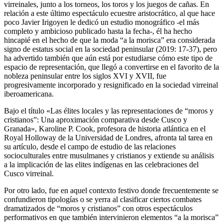
virreinales, junto a los torneos, los toros y los juegos de cañas. En
relación a este último espectáculo ecuestre aristocrático, al que hace
poco Javier Irigoyen le dedicó un estudio monográfico -el más
completo y ambicioso publicado hasta la fecha-, él ha hecho
hincapié en el hecho de que la moda “a la morisca” era considerada
signo de estatus social en la sociedad peninsular (2019: 17-37), pero
ha advertido también que aún está por estudiarse cómo
este tipo de
espacio de representación, que llegó a convertirse en el favorito de la
nobleza peninsular entre los siglos XVI y XVII, fue
progresivamente incorporado y resignificado en la sociedad virreinal
iberoamericana.
Bajo el título «Las élites locales y las representaciones de “moros y
cristianos”: Una aproximación comparativa desde Cusco y
Granada», Karoline P. Cook, profesora de historia atlántica en el
Royal Holloway de la Universidad de Londres, afronta tal tarea en
su artículo, desde el campo de estudio de las relaciones
socioculturales entre musulmanes y cristianos y extiende su análisis
a la implicación de las elites indígenas en las celebraciones del
Cusco virreinal.
Por otro lado, fue en aquel contexto festivo donde frecuentemente se
confundieron tipologías o se yerra al clasificar ciertos combates
dramatizados de “moros y cristianos” con otros espectáculos
performativos en que también intervinieron elementos “a la morisca”