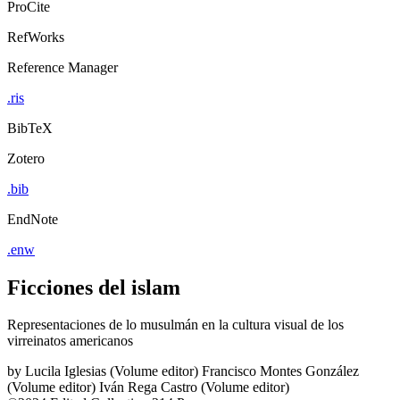
ProCite
RefWorks
Reference Manager
.ris
BibTeX
Zotero
.bib
EndNote
.enw
Ficciones del islam
Representaciones de lo musulmán en la cultura visual de los
virreinatos americanos
by
Lucila Iglesias (Volume editor)
Francisco Montes González
(Volume editor)
Iván Rega Castro (Volume editor)