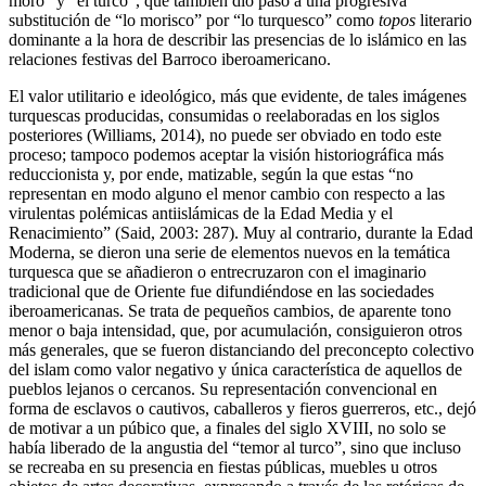
moro” y “el turco”, que también dio paso a una progresiva
substitución de “lo morisco” por “lo turquesco” como
topos
literario
dominante a la hora de describir las presencias de lo islámico en las
relaciones festivas del Barroco iberoamericano.
El valor utilitario e ideológico, más que evidente, de tales imágenes
turquescas producidas, consumidas o reelaboradas en los siglos
posteriores (Williams, 2014), no puede ser obviado en todo este
proceso; tampoco podemos aceptar la visión historiográfica más
reduccionista y, por ende, matizable, según la que estas “no
representan en modo alguno el menor cambio con respecto a las
virulentas polémicas antiislámicas de la Edad Media y el
Renacimiento” (Said, 2003: 287). Muy al contrario, durante la Edad
Moderna, se dieron una serie de elementos nuevos en la temática
turquesca que se añadieron o entrecruzaron con el imaginario
tradicional que de Oriente fue difundiéndose en las sociedades
iberoamericanas. Se trata de pequeños cambios, de aparente tono
menor o baja intensidad, que, por acumulación, consiguieron otros
más generales, que se fueron distanciando del preconcepto colectivo
del islam como valor negativo y única característica de aquellos de
pueblos lejanos o cercanos. Su representación convencional en
forma de esclavos o cautivos, caballeros y fieros guerreros, etc., dejó
de motivar a un púbico que, a finales del siglo XVIII, no solo se
había liberado de la angustia del “temor al turco”, sino que incluso
se recreaba en su presencia en fiestas públicas, muebles u otros