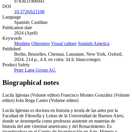
9783631906941
DOI
10.3726/b21108
Language
Spanish; Castilian
Publication date
2024 (April)
Keywords
Muslims
Otherness
Visual culture
Spanish America
Published
Berlin, Bruxelles, Chennai, Lausanne, New York, Oxford,
2024. 214 p., 4 il. en color, 34 il. blanco/negro.
Product Safety
Peter Lang Group AG
Biographical notes
Lucila Iglesias (Volume editor)
Francisco Montes González (Volume
editor)
Iván Rega Castro (Volume editor)
Lucila Iglesias es doctora en historia y teoría de las artes por la
Facultad de Filosofía y Letras de la Universidad de Buenos Aires,
donde se desempeña como profesora asistente en materias de
historia del arte virreinal americano y del Renacimiento. Es
investigadora en el Centro de Investigación en Arte, Materia y