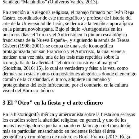
Santiago “Mataindios” (Ontiveros Valdés, 2013).
En atención a la alegoría religiosa, el trabajo firmado por Iván Rega
Castro, coordinador de este monográfico y profesor de historia del
arte de la Universidad de León, se dedica a la temática apocalíptica
en la pintura novohispana. Bajo el título «Antagonistas en los
postreros días: el Turco y el Anticristo en la pintura escatológica
franciscana de la Nueva España», y siguiendo la senda de Teresa
Gisbert (1998; 2001), se ocupa de una serie iconográfica
protagonizada por san Francisco y el Anticristo, la cual viene a
matizar, una vez más, una de las tesis más repetidas sobre la
iconografía de la alteridad: “el otro se construye al margen”
(Stoichita, 2016: 15), lo cual es verdadero y falso a la vez, como
demuestran estas y otras composiciones alegóricas donde el enemigo
común de la cristiandad, el turco, adquiere un tamaño y
protagonismo del todo infrecuente, por el contrario, en la cultura
visual del Barroco ibérico.
3
El “Otro” en la fiesta y el arte efímero
En la historiografía ibérica y americanista sobre la fiesta son escasos
los estudios sobre la alteridad religiosa, en general, y uno de los
pocos investigadores que ha reparado en la imagen del musulmán,
más en particular, ensanchando en recientes fechas el área
geográfica y cronológica de rastreo, es Borja Franco (2017; Rega