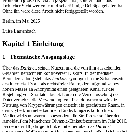
Promotion großen Rückhalt gegeben hat, sondern auch aus
fachlicher Sicht wertvolle und scharfsinnige Beiträge geliefert hat.
Ohne ihn wäre diese Arbeit nicht fertiggestellt worden.
Berlin, im Mai 2025
Luise Lautenbach
Kapitel 1
Einleitung
1. Thematische Ausgangslage
Über das
Darknet
, seinen Nutzen und die von ihm ausgehenden
Gefahren herrscht ein kontroverser Diskurs. In der medialen
Berichterstattung steht das
Darknet
synonym für die Schattenseiten
des Internets. Es gilt als rechtsfreier Raum, der aufgrund seines
hohen Maßes an Anonymität einen geeigneten Kanal für die
Begehung von Straftaten bietet. Durch die Verschlüsselung des
Datenverkehrs, die Verwendung von Pseudonymen sowie die
Nutzung von Kryptowährungen entsteht ein geschützter Raum, in
dem Cyberkriminelle kaum ein Entdeckungsrisiko fürchten.
Medienwirksam waren insbesondere die Strafprozesse über den
Amoklauf am Münchener Olympia-Einkaufszentrum im Jahr 2016,
bei dem der 18-jährige Schütze mit einer über das
Darknet
erworbenen Waffe mehrere Menschen und anschließend sich selbst