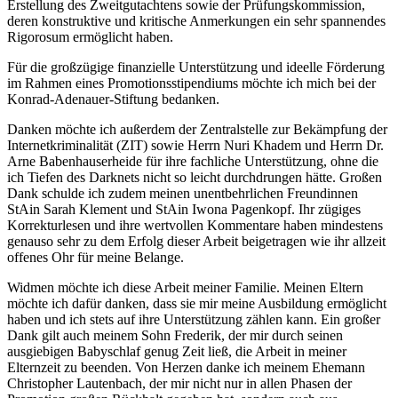
Erstellung des Zweitgutachtens sowie der Prüfungskommission,
deren konstruktive und kritische Anmerkungen ein sehr spannendes
Rigorosum ermöglicht haben.
Für die großzügige finanzielle Unterstützung und ideelle Förderung
im Rahmen eines Promotionsstipendiums möchte ich mich bei der
Konrad-Adenauer-Stiftung bedanken.
Danken möchte ich außerdem der Zentralstelle zur Bekämpfung der
Internetkriminalität (
ZIT
) sowie Herrn Nuri Khadem und Herrn Dr.
Arne Babenhauserheide für ihre fachliche Unterstützung, ohne die
ich Tiefen des Darknets nicht so leicht durchdrungen hätte. Großen
Dank schulde ich zudem meinen unentbehrlichen Freundinnen
StAin Sarah Klement und StAin Iwona Pagenkopf. Ihr zügiges
Korrekturlesen und ihre wertvollen
Kommentare haben mindestens
genauso sehr zu dem Erfolg dieser Arbeit beigetragen wie ihr allzeit
offenes Ohr für meine Belange.
Widmen möchte ich diese Arbeit meiner Familie. Meinen Eltern
möchte ich dafür danken, dass sie mir meine Ausbildung ermöglicht
haben und ich stets auf ihre Unterstützung zählen kann. Ein großer
Dank gilt auch meinem Sohn Frederik, der mir durch seinen
ausgiebigen Babyschlaf genug Zeit ließ, die Arbeit in meiner
Elternzeit zu beenden. Von Herzen danke ich meinem Ehemann
Christopher Lautenbach, der mir nicht nur in allen Phasen der