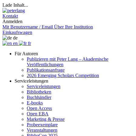
Lade Inhalt...
Kontakt
Anmelden
Mit Benutzername / Email
Über Ihre Institution
Einkaufswagen
de
en
fr
Für Autoren
Publizieren mit Peter Lang – Akademische
Veröffentlichungen
Publikationsanfrage
2026 Emerging Scholars Competition
Serviceleistungen
Serviceleistungen
Bibliotheken
Buchhändler
E-books
Open Access
Open EBA
Marketing & Presse
Probeexemplare
Veranstaltungen
BiblioCon 2025