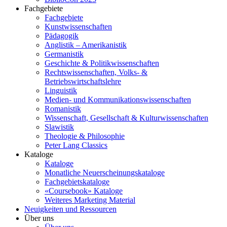
Fachgebiete
Fachgebiete
Kunstwissenschaften
Pädagogik
Anglistik – Amerikanistik
Germanistik
Geschichte & Politikwissenschaften
Rechtswissenschaften, Volks- &
Betriebswirtschaftslehre
Linguistik
Medien- und Kommunikationswissenschaften
Romanistik
Wissenschaft, Gesellschaft & Kulturwissenschaften
Slawistik
Theologie & Philosophie
Peter Lang Classics
Kataloge
Kataloge
Monatliche Neuerscheinungskataloge
Fachgebietskataloge
«Coursebook» Kataloge
Weiteres Marketing Material
Neuigkeiten und Ressourcen
Über uns