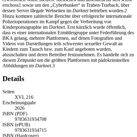
erschoss
1
sowie um den „Cyberbunker“ in Traben-Trarbach, über
dessen Server illegale Webseiten im
Darknet
betrieben wurden.
2
Hinzu kommen zahlreiche Berichte über erfolgreiche internationale
Polizeioperationen im Kampf gegen die Verbreitung von
Kinderpornographie im
Darknet
. Erst kürzlich wurde öffentlich,
dass es einer internationalen Ermittlergruppe unter Federführung des
BKA
gelang, mehrere Plattformen, auf denen Fotografien und
Videos von Darstellungen teils schwerster sexueller Gewalt an
Kindern zum Tausch bzw. zum Kauf angeboten wurden,
abzuschalten und
deren Betreiber festzunehmen. Es handelte sich zu
diesem Zeitpunkt um die größten Plattformen mit pädokriminellen
Abbildungen im
Darknet
.
3
Details
Seiten
XVI, 216
Erscheinungsjahr
2026
ISBN (PDF)
9783631934708
ISBN (ePUB)
9783631934715
ISBN (Hardcover)