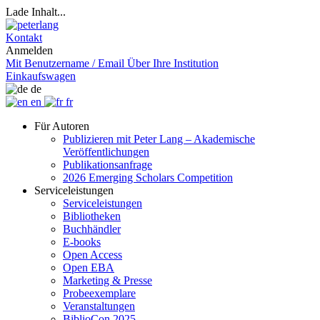
Lade Inhalt...
Kontakt
Anmelden
Mit Benutzername / Email
Über Ihre Institution
Einkaufswagen
de
en
fr
Für Autoren
Publizieren mit Peter Lang – Akademische
Veröffentlichungen
Publikationsanfrage
2026 Emerging Scholars Competition
Serviceleistungen
Serviceleistungen
Bibliotheken
Buchhändler
E-books
Open Access
Open EBA
Marketing & Presse
Probeexemplare
Veranstaltungen
BiblioCon 2025