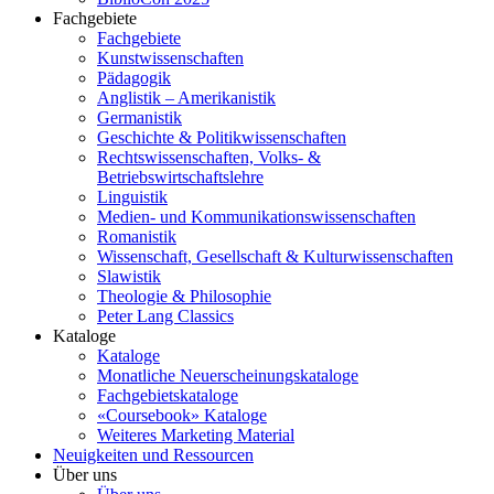
Fachgebiete
Fachgebiete
Kunstwissenschaften
Pädagogik
Anglistik – Amerikanistik
Germanistik
Geschichte & Politikwissenschaften
Rechtswissenschaften, Volks- &
Betriebswirtschaftslehre
Linguistik
Medien- und Kommunikationswissenschaften
Romanistik
Wissenschaft, Gesellschaft & Kulturwissenschaften
Slawistik
Theologie & Philosophie
Peter Lang Classics
Kataloge
Kataloge
Monatliche Neuerscheinungskataloge
Fachgebietskataloge
«Coursebook» Kataloge
Weiteres Marketing Material
Neuigkeiten und Ressourcen
Über uns