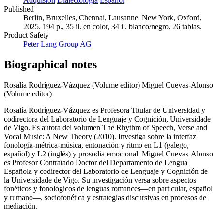
Adquisión
Dialectología
Español
Published
Berlin, Bruxelles, Chennai, Lausanne, New York, Oxford,
2025. 194 p., 35 il. en color, 34 il. blanco/negro, 26 tablas.
Product Safety
Peter Lang Group AG
Biographical notes
Rosalía Rodríguez-Vázquez (Volume editor)
Miguel Cuevas-Alonso
(Volume editor)
Rosalía Rodríguez-Vázquez es Profesora Titular de Universidad y
codirectora del Laboratorio de Lenguaje y Cognición, Universidade
de Vigo. Es autora del volumen The Rhythm of Speech, Verse and
Vocal Music: A New Theory (2010). Investiga sobre la interfaz
fonología-métrica-música, entonación y ritmo en L1 (galego,
español) y L2 (inglés) y prosodia emocional. Miguel Cuevas-Alonso
es Profesor Contratado Doctor del Departamento de Lengua
Española y codirector del Laboratorio de Lenguaje y Cognición de
la Universidade de Vigo. Su investigación versa sobre aspectos
fonéticos y fonológicos de lenguas romances—en particular, español
y rumano—, sociofonética y estrategias discursivas en procesos de
mediación.