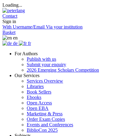
Loading...
Contact
Sign in
With Username/Email
Via your institution
Basket
en
de
fr
For Authors
Publish with us
Submit your enquiry
2026 Emerging Scholars Competition
Our Services
Services Overview
Libraries
Book Sellers
Ebooks
Open Access
Open EBA
Marketing & Press
Order Exam Copies
Events and Conferences
BiblioCon 2025
Subjects