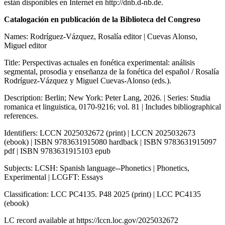
están disponibles en Internet en
http://dnb.d-nb.de
.
Catalogación en publicación de la Biblioteca del Congreso
Names: Rodríguez-Vázquez, Rosalía editor | Cuevas Alonso,
Miguel editor
Title: Perspectivas actuales en fonética experimental: análisis
segmental, prosodia y enseñanza de la fonética del español / Rosalía
Rodríguez-Vázquez y Miguel Cuevas-Alonso (eds.).
Description: Berlin; New York: Peter Lang, 2026. | Series: Studia
romanica et linguistica, 0170-9216; vol. 81 | Includes bibliographical
references.
Identifiers: LCCN 2025032672 (print) | LCCN 2025032673
(ebook) | ISBN 9783631915080 hardback | ISBN 9783631915097
pdf | ISBN 9783631915103 epub
Subjects: LCSH: Spanish language--Phonetics | Phonetics,
Experimental | LCGFT: Essays
Classification: LCC PC4135. P48 2025 (print) | LCC PC4135
(ebook)
LC record available at
https://lccn.loc.gov/2025032672