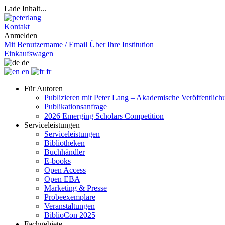
Lade Inhalt...
Kontakt
Anmelden
Mit Benutzername / Email
Über Ihre Institution
Einkaufswagen
de
en
fr
Für Autoren
Publizieren mit Peter Lang – Akademische Veröffentlic
Publikationsanfrage
2026 Emerging Scholars Competition
Serviceleistungen
Serviceleistungen
Bibliotheken
Buchhändler
E-books
Open Access
Open EBA
Marketing & Presse
Probeexemplare
Veranstaltungen
BiblioCon 2025
Fachgebiete