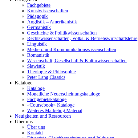
Fachgebiete
Kunstwissenschaften
Pädagogik
Anglistik – Amerikanistik
Germanistik
Geschichte & Politikwissenschaften
Rechtswissenschaften, Volks- & Betriebswirtschaftslehre
Linguistik
Medien- und Kommunikationswissenschaften
Romanistik
Wissenschaft, Gesellschaft & Kulturwissenschaften
Slawistik
Theologie & Philosophie
Peter Lang Classics
Kataloge
Kataloge
Monatliche Neuerscheinungskataloge
Fachgebietskataloge
«Coursebook» Kataloge
Weiteres Marketing Material
Neuigkeiten und Ressourcen
Über uns
Über uns
Kontakt