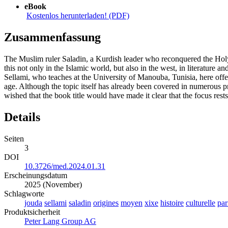
eBook
Kostenlos herunterladen! (PDF)
Zusammenfassung
The Muslim ruler Saladin, a Kurdish leader who reconquered the Holy 
this not only in the Islamic world, but also in the west, in literature 
Sellami, who teaches at the University of Manouba, Tunisia, here offers
age. Although the topic itself has already been covered in numerous p
wished that the book title would have made it clear that the focus rest
Details
Seiten
3
DOI
10.3726/med.2024.01.31
Erscheinungsdatum
2025 (November)
Schlagworte
jouda
sellami
saladin
origines
moyen
xixe
histoire
culturelle
par
Produktsicherheit
Peter Lang Group AG