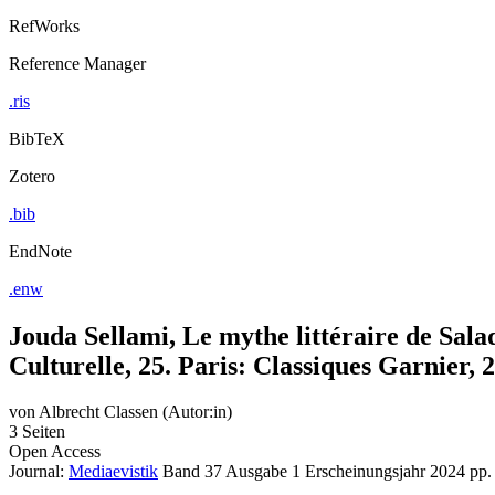
RefWorks
Reference Manager
.ris
BibTeX
Zotero
.bib
EndNote
.enw
Jouda Sellami, Le mythe littéraire de Sala
Culturelle, 25. Paris: Classiques Garnier, 
von
Albrecht Classen (Autor:in)
3 Seiten
Open Access
Journal:
Mediaevistik
Band 37
Ausgabe 1
Erscheinungsjahr 2024
pp.