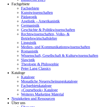
Fachgebiete
Fachgebiete
Kunstwissenschaften
Pädagogik
Anglistik – Amerikanistik
Germanistik
Geschichte & Politikwissenschaften
Rechtswissenschaften, Volks- &
Betriebswirtschaftslehre
Linguistik
Medien- und Kommunikationswissenschaften
Romanistik
Wissenschaft, Gesellschaft & Kulturwissenschaften
Slawistik
Theologie & Philosophie
Peter Lang Classics
Kataloge
Kataloge
Monatliche Neuerscheinungskataloge
Fachgebietskataloge
«Coursebook» Kataloge
Weiteres Marketing Material
Neuigkeiten und Ressourcen
Über uns