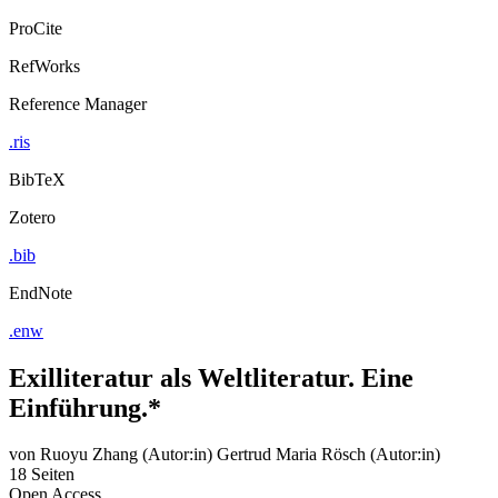
ProCite
RefWorks
Reference Manager
.ris
BibTeX
Zotero
.bib
EndNote
.enw
Exilliteratur als Weltliteratur. Eine
Einführung.*
von
Ruoyu Zhang (Autor:in)
Gertrud Maria Rösch (Autor:in)
18 Seiten
Open Access