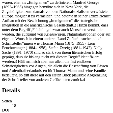
waren, eher als „Emigranten“ zu definieren; Manfred George
(1893–1965) hingegen bemühte sich in New York, die
Zugehörigkeit zum damals von den Nationalsozialisten verwüsteten
Europa möglichst zu vermeiden, und betonte in seiner Exilzeitschrift
Aufbau mit der Bezeichnung „Immigranten“ die strategische
Integration in die amerikanische Gesellschaft.2 Hinzu kommt, dass
unter dem Begriff ,Flüchtlinge‘ zwar auch Menschen verstanden
werden, die aufgrund von Kriegswirren, Naturkatastrophen oder auf
eigenen Wunsch in einem anderen Land Zuflucht suchen; doch
Schriftsteller*innen wie Thomas Mann (1875–1955), Lion
Feuchtwanger (1884–1958), Stefan Zweig (1881–1942), Nelly
Sachs (1891–1970) sind so stark von ihrem literarischen Erfolg
geprägt, dass sie bislang nicht mit diesem Begriff identifiziert
werden.3 Hält man sich aber nur allein die fast endlosen
Schwierigkeiten vor Augen, die allein die Beschaffung von Pässen
und Aufenthaltserlaubnissen für Thomas Mann und seine Familie
bedeutete, so tritt diese auf den ersten Blick plausible Abgrenzung
der Schriftsteller von anderen Geflüchteten zurück.4
Details
Seiten
18
DOI