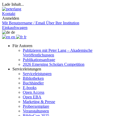
Lade Inhalt...
Kontakt
Anmelden
Mit Benutzername / Email
Über Ihre Institution
Einkaufswagen
de
en
fr
Für Autoren
Publizieren mit Peter Lang – Akademische
Veröffentlichungen
Publikationsanfrage
2026 Emerging Scholars Competition
Serviceleistungen
Serviceleistungen
Bibliotheken
Buchhändler
E-books
Open Access
Open EBA
Marketing & Presse
Probeexemplare
Veranstaltungen
BiblioCon 2025