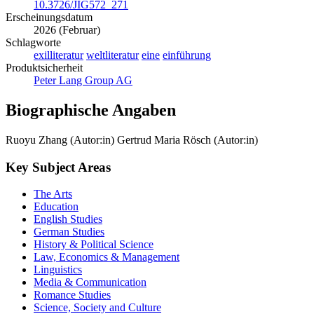
10.3726/JIG572_271
Erscheinungsdatum
2026 (Februar)
Schlagworte
exilliteratur
weltliteratur
eine
einführung
Produktsicherheit
Peter Lang Group AG
Biographische Angaben
Ruoyu Zhang (Autor:in)
Gertrud Maria Rösch (Autor:in)
Key Subject Areas
The Arts
Education
English Studies
German Studies
History & Political Science
Law, Economics & Management
Linguistics
Media & Communication
Romance Studies
Science, Society and Culture