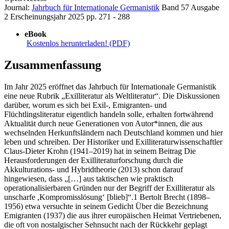
Journal:
Jahrbuch für Internationale Germanistik
Band 57
Ausgabe
2
Erscheinungsjahr 2025
pp. 271 - 288
eBook
Kostenlos herunterladen! (PDF)
Zusammenfassung
Im Jahr 2025 eröffnet das Jahrbuch für Internationale Germanistik
eine neue Rubrik „Exilliteratur als Weltliteratur“. Die Diskussionen
darüber, worum es sich bei Exil-, Emigranten- und
Flüchtlingsliteratur eigentlich handeln solle, erhalten fortwährend
Aktualität durch neue Generationen von Autor*innen, die aus
wechselnden Herkunftsländern nach Deutschland kommen und hier
leben und schreiben. Der Historiker und Exilliteraturwissenschaftler
Claus-Dieter Krohn (1941–2019) hat in seinem Beitrag Die
Herausforderungen der Exilliteraturforschung durch die
Akkulturations- und Hybridtheorie (2013) schon darauf
hingewiesen, dass „[…] aus taktischen wie praktisch
operationalisierbaren Gründen nur der Begriff der Exilliteratur als
unscharfe ,Kompromisslösung‘ [blieb]“.1 Bertolt Brecht (1898–
1956) etwa versuchte in seinem Gedicht Über die Bezeichnung
Emigranten (1937) die aus ihrer europäischen Heimat Vertriebenen,
die oft von nostalgischer Sehnsucht nach der Rückkehr geplagt