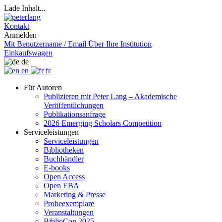
Lade Inhalt...
Kontakt
Anmelden
Mit Benutzername / Email
Über Ihre Institution
Einkaufswagen
de
en
fr
Für Autoren
Publizieren mit Peter Lang – Akademische
Veröffentlichungen
Publikationsanfrage
2026 Emerging Scholars Competition
Serviceleistungen
Serviceleistungen
Bibliotheken
Buchhändler
E-books
Open Access
Open EBA
Marketing & Presse
Probeexemplare
Veranstaltungen
BiblioCon 2025