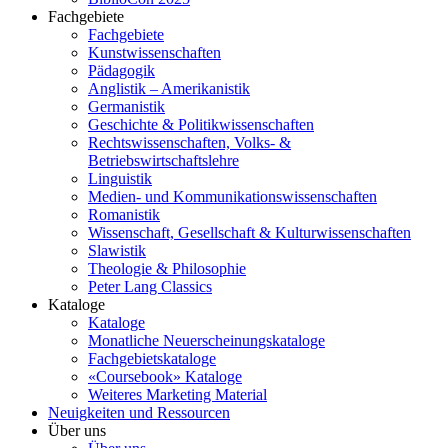
Fachgebiete
Fachgebiete
Kunstwissenschaften
Pädagogik
Anglistik – Amerikanistik
Germanistik
Geschichte & Politikwissenschaften
Rechtswissenschaften, Volks- &
Betriebswirtschaftslehre
Linguistik
Medien- und Kommunikationswissenschaften
Romanistik
Wissenschaft, Gesellschaft & Kulturwissenschaften
Slawistik
Theologie & Philosophie
Peter Lang Classics
Kataloge
Kataloge
Monatliche Neuerscheinungskataloge
Fachgebietskataloge
«Coursebook» Kataloge
Weiteres Marketing Material
Neuigkeiten und Ressourcen
Über uns