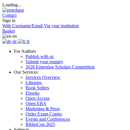
Loading...
Contact
Sign in
With Username/Email
Via your institution
Basket
en
de
fr
For Authors
Publish with us
Submit your enquiry
2026 Emerging Scholars Competition
Our Services
Services Overview
Libraries
Book Sellers
Ebooks
Open Access
Open EBA
Marketing & Press
Order Exam Copies
Events and Conferences
BiblioCon 2025
Subjects