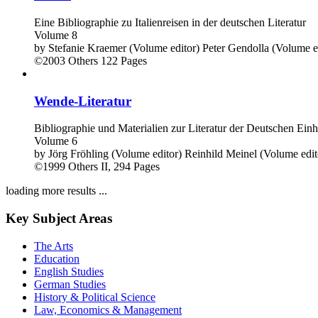
Eine Bibliographie zu Italienreisen in der deutschen Literatur
Volume 8
by
Stefanie Kraemer (Volume editor)
Peter Gendolla (Volume e
©2003
Others
122 Pages
Wende-Literatur
Bibliographie und Materialien zur Literatur der Deutschen Einh
Volume 6
by
Jörg Fröhling (Volume editor)
Reinhild Meinel (Volume edit
©1999
Others
II, 294 Pages
loading more results ...
Key Subject Areas
The Arts
Education
English Studies
German Studies
History & Political Science
Law, Economics & Management