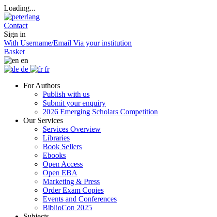
Loading...
Contact
Sign in
With Username/Email
Via your institution
Basket
en
de
fr
For Authors
Publish with us
Submit your enquiry
2026 Emerging Scholars Competition
Our Services
Services Overview
Libraries
Book Sellers
Ebooks
Open Access
Open EBA
Marketing & Press
Order Exam Copies
Events and Conferences
BiblioCon 2025
Subjects