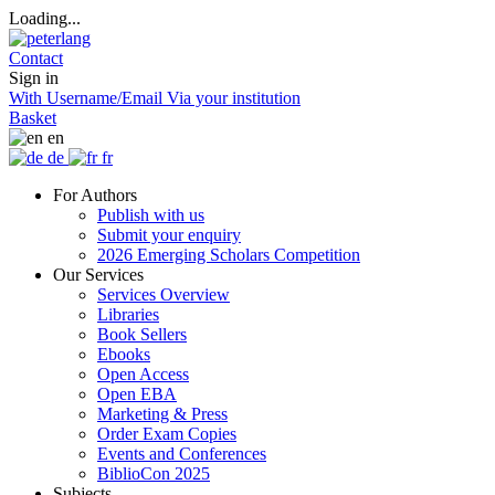
Loading...
Contact
Sign in
With Username/Email
Via your institution
Basket
en
de
fr
For Authors
Publish with us
Submit your enquiry
2026 Emerging Scholars Competition
Our Services
Services Overview
Libraries
Book Sellers
Ebooks
Open Access
Open EBA
Marketing & Press
Order Exam Copies
Events and Conferences
BiblioCon 2025
Subjects