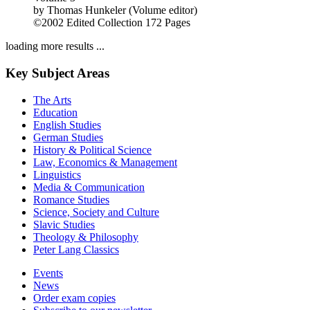
by
Thomas Hunkeler (Volume editor)
©2002
Edited Collection
172 Pages
loading more results ...
Key Subject Areas
The Arts
Education
English Studies
German Studies
History & Political Science
Law, Economics & Management
Linguistics
Media & Communication
Romance Studies
Science, Society and Culture
Slavic Studies
Theology & Philosophy
Peter Lang Classics
Events
News
Order exam copies