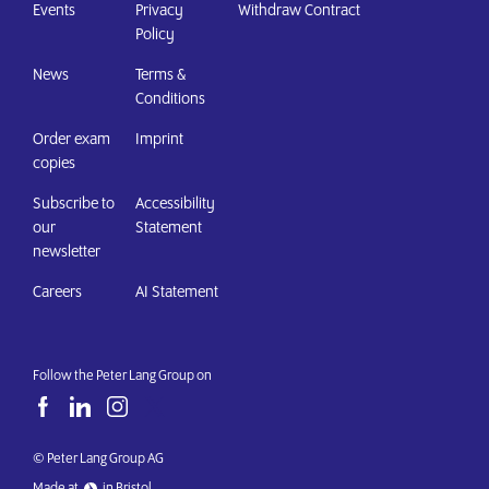
Events
Privacy
Withdraw Contract
Policy
News
Terms &
Conditions
Order exam
Imprint
copies
Subscribe to
Accessibility
our
Statement
newsletter
Careers
AI Statement
Follow the Peter Lang Group on
© Peter Lang Group AG
Made at
in Bristol