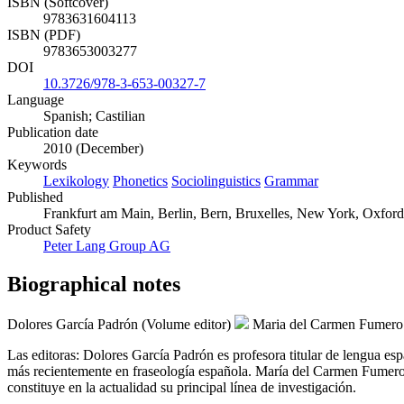
ISBN (Softcover)
9783631604113
ISBN (PDF)
9783653003277
DOI
10.3726/978-3-653-00327-7
Language
Spanish; Castilian
Publication date
2010 (December)
Keywords
Lexikology
Phonetics
Sociolinguistics
Grammar
Published
Frankfurt am Main, Berlin, Bern, Bruxelles, New York, Oxford, 
Product Safety
Peter Lang Group AG
Biographical notes
Dolores García Padrón (Volume editor)
Maria del Carmen Fumero 
Las editoras: Dolores García Padrón es profesora titular de lengua e
más recientemente en fraseología española. María del Carmen Fumero P
constituye en la actualidad su principal línea de investigación.