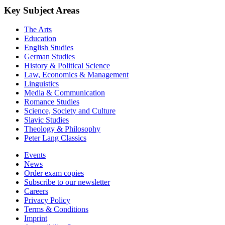
Key Subject Areas
The Arts
Education
English Studies
German Studies
History & Political Science
Law, Economics & Management
Linguistics
Media & Communication
Romance Studies
Science, Society and Culture
Slavic Studies
Theology & Philosophy
Peter Lang Classics
Events
News
Order exam copies
Subscribe to our newsletter
Careers
Privacy Policy
Terms & Conditions
Imprint