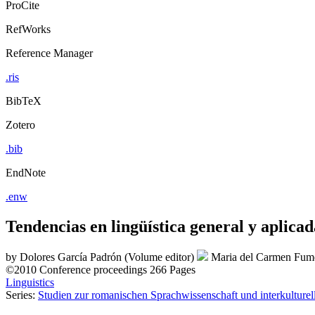
ProCite
RefWorks
Reference Manager
.ris
BibTeX
Zotero
.bib
EndNote
.enw
Tendencias en lingüística general y aplicad
by
Dolores García Padrón (Volume editor)
Maria del Carmen Fume
©2010
Conference proceedings
266 Pages
Linguistics
Series:
Studien zur romanischen Sprachwissenschaft und interkultur