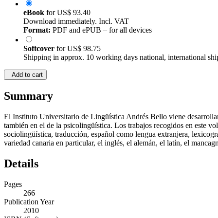
eBook
for
US$ 93.40
Download immediately. Incl. VAT
Format:
PDF and ePUB – for all devices
Softcover
for
US$ 98.75
Shipping in approx. 10 working days national, international shi
Add to cart
Summary
El Instituto Universitario de Lingüística Andrés Bello viene desarroll
también en el de la psicolingüística. Los trabajos recogidos en este vol
sociolingüística, traducción, español como lengua extranjera, lexicogra
variedad canaria en particular, el inglés, el alemán, el latín, el manca
Details
Pages
266
Publication Year
2010