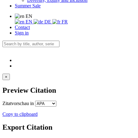
Diversity, Equity and Inclusion
Summer Sale
EN
EN
DE
FR
Contact
Sign in
×
Preview Citation
Zitatvorschau in
Copy to clipboard
Export Citation