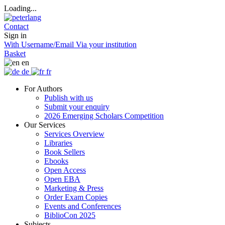
Loading...
Contact
Sign in
With Username/Email
Via your institution
Basket
en
de
fr
For Authors
Publish with us
Submit your enquiry
2026 Emerging Scholars Competition
Our Services
Services Overview
Libraries
Book Sellers
Ebooks
Open Access
Open EBA
Marketing & Press
Order Exam Copies
Events and Conferences
BiblioCon 2025
Subjects