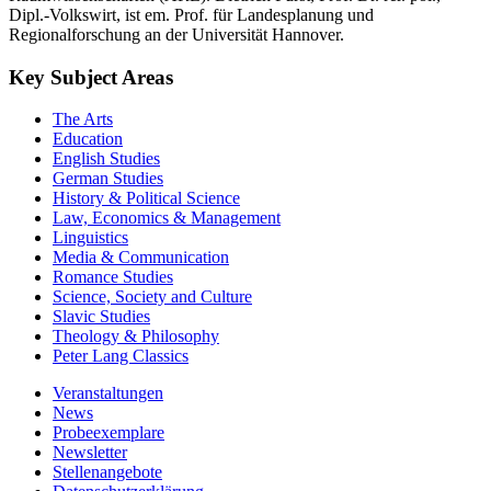
Dipl.-Volkswirt, ist em. Prof. für Landesplanung und
Regionalforschung an der Universität Hannover.
Key Subject Areas
The Arts
Education
English Studies
German Studies
History & Political Science
Law, Economics & Management
Linguistics
Media & Communication
Romance Studies
Science, Society and Culture
Slavic Studies
Theology & Philosophy
Peter Lang Classics
Veranstaltungen
News
Probeexemplare
Newsletter
Stellenangebote