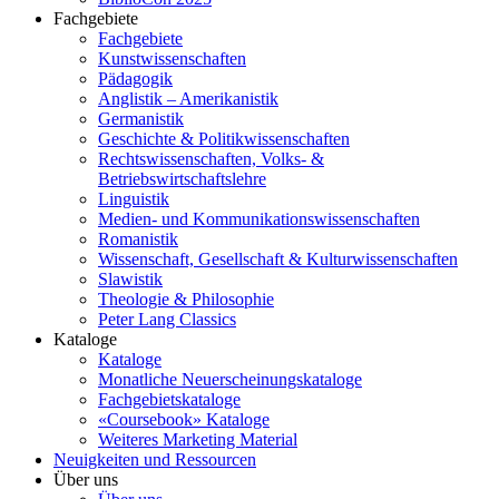
Fachgebiete
Fachgebiete
Kunstwissenschaften
Pädagogik
Anglistik – Amerikanistik
Germanistik
Geschichte & Politikwissenschaften
Rechtswissenschaften, Volks- &
Betriebswirtschaftslehre
Linguistik
Medien- und Kommunikationswissenschaften
Romanistik
Wissenschaft, Gesellschaft & Kulturwissenschaften
Slawistik
Theologie & Philosophie
Peter Lang Classics
Kataloge
Kataloge
Monatliche Neuerscheinungskataloge
Fachgebietskataloge
«Coursebook» Kataloge
Weiteres Marketing Material
Neuigkeiten und Ressourcen
Über uns