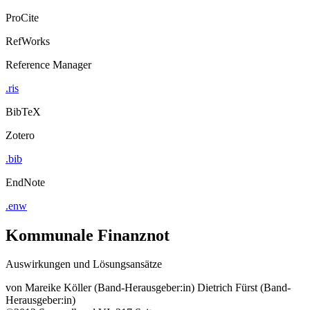
ProCite
RefWorks
Reference Manager
.ris
BibTeX
Zotero
.bib
EndNote
.enw
Kommunale Finanznot
Auswirkungen und Lösungsansätze
von
Mareike Köller (Band-Herausgeber:in)
Dietrich Fürst (Band-
Herausgeber:in)