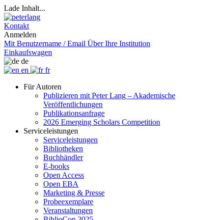
Lade Inhalt...
Kontakt
Anmelden
Mit Benutzername / Email
Über Ihre Institution
Einkaufswagen
de
en
fr
Für Autoren
Publizieren mit Peter Lang – Akademische
Veröffentlichungen
Publikationsanfrage
2026 Emerging Scholars Competition
Serviceleistungen
Serviceleistungen
Bibliotheken
Buchhändler
E-books
Open Access
Open EBA
Marketing & Presse
Probeexemplare
Veranstaltungen
BiblioCon 2025