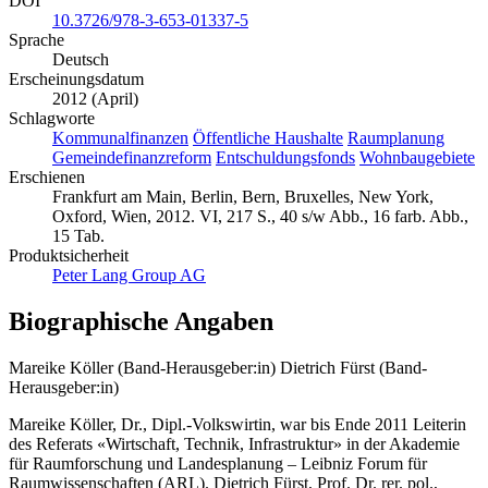
DOI
10.3726/978-3-653-01337-5
Sprache
Deutsch
Erscheinungsdatum
2012 (April)
Schlagworte
Kommunalfinanzen
Öffentliche Haushalte
Raumplanung
Gemeindefinanzreform
Entschuldungsfonds
Wohnbaugebiete
Erschienen
Frankfurt am Main, Berlin, Bern, Bruxelles, New York,
Oxford, Wien, 2012. VI, 217 S., 40 s/w Abb., 16 farb. Abb.,
15 Tab.
Produktsicherheit
Peter Lang Group AG
Biographische Angaben
Mareike Köller (Band-Herausgeber:in)
Dietrich Fürst (Band-
Herausgeber:in)
Mareike Köller, Dr., Dipl.-Volkswirtin, war bis Ende 2011 Leiterin
des Referats «Wirtschaft, Technik, Infrastruktur» in der Akademie
für Raumforschung und Landesplanung – Leibniz Forum für
Raumwissenschaften (ARL). Dietrich Fürst, Prof. Dr. rer. pol.,