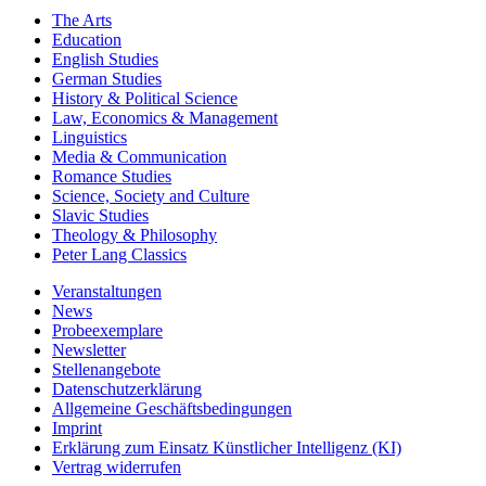
The Arts
Education
English Studies
German Studies
History & Political Science
Law, Economics & Management
Linguistics
Media & Communication
Romance Studies
Science, Society and Culture
Slavic Studies
Theology & Philosophy
Peter Lang Classics
Veranstaltungen
News
Probeexemplare
Newsletter
Stellenangebote
Datenschutzerklärung
Allgemeine Geschäftsbedingungen
Imprint
Erklärung zum Einsatz Künstlicher Intelligenz (KI)
Vertrag widerrufen