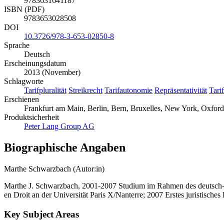
9783631641187
ISBN (PDF)
9783653028508
DOI
10.3726/978-3-653-02850-8
Sprache
Deutsch
Erscheinungsdatum
2013 (November)
Schlagworte
Tarifpluralität
Streikrecht
Tarifautonomie
Repräsentativität
Tarif
Erschienen
Frankfurt am Main, Berlin, Bern, Bruxelles, New York, Oxford
Produktsicherheit
Peter Lang Group AG
Biographische Angaben
Marthe Schwarzbach (Autor:in)
Marthe J. Schwarzbach, 2001-2007 Studium im Rahmen des deutsch-fr
en Droit an der Universität Paris X/Nanterre; 2007 Erstes juristische
Key Subject Areas