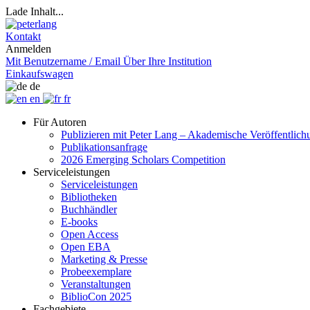
Lade Inhalt...
Kontakt
Anmelden
Mit Benutzername / Email
Über Ihre Institution
Einkaufswagen
de
en
fr
Für Autoren
Publizieren mit Peter Lang – Akademische Veröffentlic
Publikationsanfrage
2026 Emerging Scholars Competition
Serviceleistungen
Serviceleistungen
Bibliotheken
Buchhändler
E-books
Open Access
Open EBA
Marketing & Presse
Probeexemplare
Veranstaltungen
BiblioCon 2025
Fachgebiete