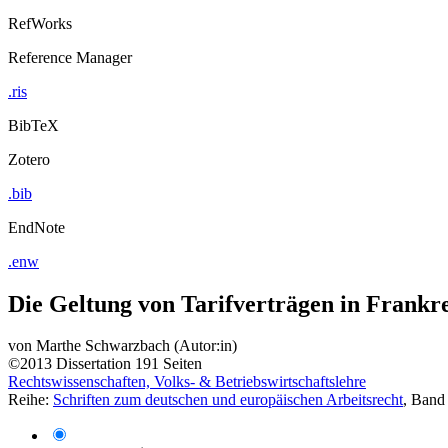
RefWorks
Reference Manager
.ris
BibTeX
Zotero
.bib
EndNote
.enw
Die Geltung von Tarifverträgen in Frankr
von
Marthe Schwarzbach (Autor:in)
©2013
Dissertation
191 Seiten
Rechtswissenschaften, Volks- & Betriebswirtschaftslehre
Reihe:
Schriften zum deutschen und europäischen Arbeitsrecht
, Band