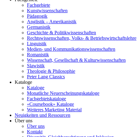
Fachgebiete
Kunstwissenschaften
Pädagogik
Anglistik – Amerikanistik
Germanistik
Geschichte & Politikwissenschaften
Rechtswissenschaften, Volks- & Betriebswirtschaftslehre
Linguistik
Medien- und Kommunikationswissenschaften
Romanistik
Wissenschaft, Gesellschaft & Kulturwissenschaften
Slawistik
Theologie & Philosophie
Peter Lang Classics
Kataloge
Kataloge
Monatliche Neuerscheinungskataloge
Fachgebietskataloge
«Coursebook» Kataloge
Weiteres Marketing Material
Neuigkeiten und Ressourcen
Über uns
Über uns
Kontakt