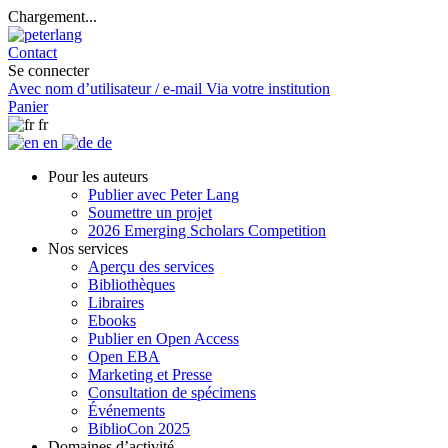
Chargement...
Contact
Se connecter
Avec nom d’utilisateur / e-mail
Via votre institution
Panier
fr
en
de
Pour les auteurs
Publier avec Peter Lang
Soumettre un projet
2026 Emerging Scholars Competition
Nos services
Aperçu des services
Bibliothèques
Libraires
Ebooks
Publier en Open Access
Open EBA
Marketing et Presse
Consultation de spécimens
Événements
BiblioCon 2025
Domaines d’activité