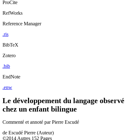
ProCite
RefWorks
Reference Manager
.ris
BibTeX
Zotero
.bib
EndNote
.enw
Le développement du langage observé
chez un enfant bilingue
Commenté et annoté par Pierre Escudé
de
Escudé Pierre (Auteur)
©2014
Autres
152 Pages