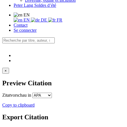
Diversité, équité et inclusion
Peter Lang Soldes d’été
EN
EN
DE
FR
Contact
Se connecter
×
Preview Citation
Zitatvorschau in
Copy to clipboard
Export Citation