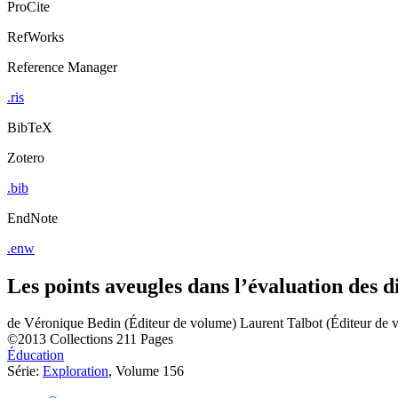
ProCite
RefWorks
Reference Manager
.ris
BibTeX
Zotero
.bib
EndNote
.enw
Les points aveugles dans l’évaluation des d
de
Véronique Bedin (Éditeur de volume)
Laurent Talbot (Éditeur de 
©2013
Collections
211 Pages
Éducation
Série:
Exploration
, Volume 156