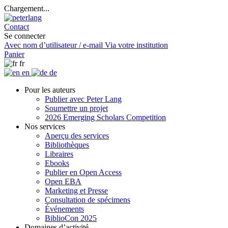
Chargement...
Contact
Se connecter
Avec nom d’utilisateur / e-mail
Via votre institution
Panier
fr
en
de
Pour les auteurs
Publier avec Peter Lang
Soumettre un projet
2026 Emerging Scholars Competition
Nos services
Aperçu des services
Bibliothèques
Libraires
Ebooks
Publier en Open Access
Open EBA
Marketing et Presse
Consultation de spécimens
Événements
BiblioCon 2025
Domaines d’activité