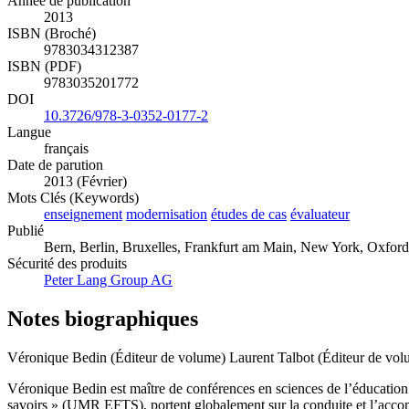
Année de publication
2013
ISBN (Broché)
9783034312387
ISBN (PDF)
9783035201772
DOI
10.3726/978-3-0352-0177-2
Langue
français
Date de parution
2013 (Février)
Mots Clés (Keywords)
enseignement
modernisation
études de cas
évaluateur
Publié
Bern, Berlin, Bruxelles, Frankfurt am Main, New York, Oxford
Sécurité des produits
Peter Lang Group AG
Notes biographiques
Véronique Bedin (Éditeur de volume)
Laurent Talbot (Éditeur de vol
Véronique Bedin est maître de conférences en sciences de l’éducation 
savoirs » (UMR EFTS), portent globalement sur la conduite et l’accom